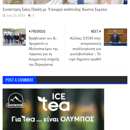
Συνάντηση Σάκη Παιδή με Υπουργό ανάπτυξης Κώστα Σκρέκα
July 25, 2023
0
PREVIOUS
NEXT
Βράβευσαν τον Κ.
Κέλλας: ΣΤΟΠ στην
Αγοραστό οι
αναγκαστική
Μελισσοκόμοι της
απαλλοτρίωση για
Λάρισας για τη
φωτοβολταϊκά – Το
διαχρονική στήριξη
νερό δημόσιο αγαθό!
της Περιφέρειας
POST A COMMENT