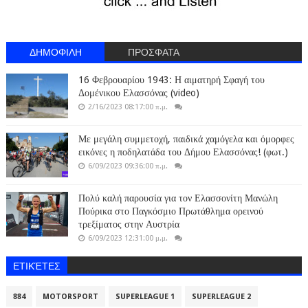
ΔΗΜΟΦΙΛΗ
ΠΡΟΣΦΑΤΑ
16 Φεβρουαρίου 1943: Η αιματηρή Σφαγή του
Δομένικου Ελασσόνας (video)
2/16/2023 08:17:00 π.μ.
Με μεγάλη συμμετοχή, παιδικά χαμόγελα και όμορφες
εικόνες η ποδηλατάδα του Δήμου Ελασσόνας! (φωτ.)
6/09/2023 09:36:00 π.μ.
Πολύ καλή παρουσία για τον Ελασσονίτη Μανώλη
Πούρικα στο Παγκόσμιο Πρωτάθλημα ορεινού
τρεξίματος στην Αυστρία
6/09/2023 12:31:00 μ.μ.
ΕΤΙΚΈΤΕΣ
884
MOTORSPORT
SUPERLEAGUE 1
SUPERLEAGUE 2