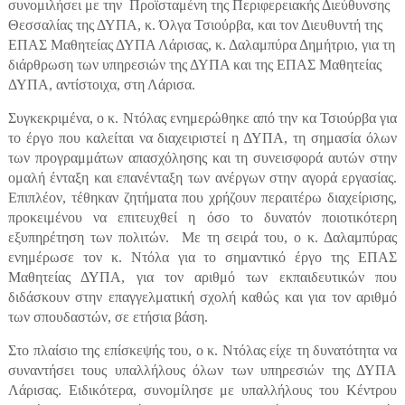
συνομιλήσει με την
Προϊσταμένη της Περιφερειακής Διεύθυνσης
Θεσσαλίας της ΔΥΠΑ, κ. Όλγα Τσιούρβα, και τον Διευθυντή της
ΕΠΑΣ Μαθητείας ΔΥΠΑ Λάρισας, κ. Δαλαμπύρα Δημήτριο, για τη
διάρθρωση των υπηρεσιών της ΔΥΠΑ και της ΕΠΑΣ Μαθητείας
ΔΥΠΑ, αντίστοιχα, στη Λάρισα.
Συγκεκριμένα, ο κ. Ντόλας ενημερώθηκε από την κα Τσιούρβα για
το έργο που καλείται να διαχειριστεί η ΔΥΠΑ, τη σημασία όλων
των προγραμμάτων απασχόλησης και τη συνεισφορά αυτών στην
ομαλή ένταξη και επανένταξη των ανέργων στην αγορά εργασίας.
Επιπλέον, τέθηκαν ζητήματα που χρήζουν περαιτέρω διαχείρισης,
προκειμένου να επιτευχθεί η όσο το δυνατόν ποιοτικότερη
εξυπηρέτηση των πολιτών.
Με τη σειρά του, ο κ. Δαλαμπύρας
ενημέρωσε τον κ. Ντόλα για το σημαντικό έργο της ΕΠΑΣ
Μαθητείας ΔΥΠΑ, για τον αριθμό των εκπαιδευτικών που
διδάσκουν στην επαγγελματική σχολή καθώς και για τον αριθμό
των σπουδαστών, σε ετήσια βάση.
Στο πλαίσιο της επίσκεψής του, ο κ. Ντόλας είχε τη δυνατότητα να
συναντήσει τους υπαλλήλους όλων των υπηρεσιών της ΔΥΠΑ
Λάρισας. Ειδικότερα, συνομίλησε με υπαλλήλους του Κέντρου