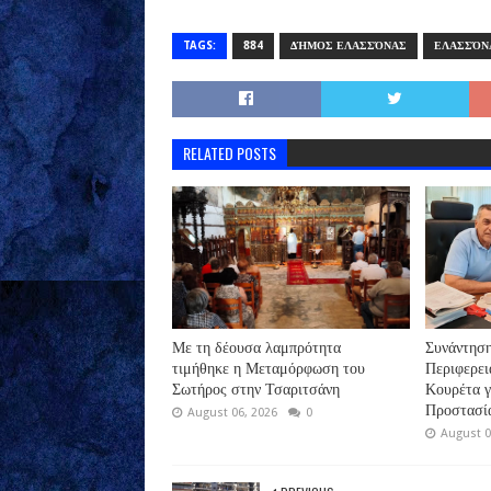
TAGS:
884
ΔΉΜΟΣ ΕΛΑΣΣΌΝΑΣ
ΕΛΑΣΣΌΝ
RELATED POSTS
Με τη δέουσα λαμπρότητα
Συνάντηση
τιμήθηκε η Μεταμόρφωση του
Περιφερει
Σωτήρος στην Τσαριτσάνη
Κουρέτα γ
Προστασία
August 06, 2026
0
August 0