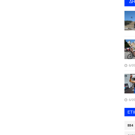
Δ
6/09
6/09
ΕΤ
884