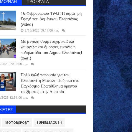
ΗΜΟΦΙΛΗ
ΠΡΟΣΦΑΤΑ
16 Φεβρουαρίου 1943: Η αιματηρή
Σφαγή του Δομένικου Ελασσόνας
(video)
2/16/2023 08:17:00 π.μ.
Με μεγάλη συμμετοχή, παιδικά
χαμόγελα και όμορφες εικόνες η
ποδηλατάδα του Δήμου Ελασσόνας!
(φωτ.)
/2023 09:36:00 π.μ.
Πολύ καλή παρουσία για τον
Ελασσονίτη Μανώλη Πούρικα στο
Παγκόσμιο Πρωτάθλημα ορεινού
τρεξίματος στην Αυστρία
/2023 12:31:00 μ.μ.
ΙΚΈΤΕΣ
MOTORSPORT
SUPERLEAGUE 1