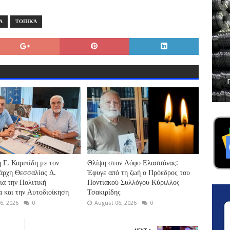
Α
ΤΟΠΙΚΆ
 Γ. Καριπίδη με τον
Θλίψη στον Λόφο Ελασσόνας:
άρχη Θεσσαλίας Δ.
Έφυγε από τη ζωή ο Πρόεδρος του
ια την Πολιτική
Ποντιακού Συλλόγου Κύριλλος
 και την Αυτοδιοίκηση
Τσακιρίδης
6, 2026
0
August 06, 2026
0