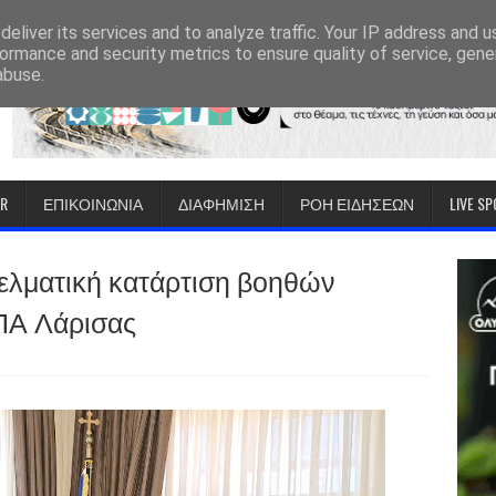
eliver its services and to analyze traffic. Your IP address and 
ormance and security metrics to ensure quality of service, gen
abuse.
IR
ΕΠΙΚΟΙΝΩΝΙΑ
ΔΙΑΦΗΜΙΣΗ
ΡΟΗ ΕΙΔΗΣΕΩΝ
LIVE S
λματική κατάρτιση βοηθών
ΠΑ Λάρισας