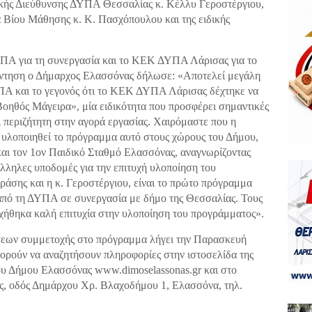
ακής Διεύθυνσης ΔΥΠΑ Θεσσαλίας κ. Κέλλυ Γεροστέργιου,
ά Βίου Μάθησης κ. Κ. Πασχόπουλου και της ειδικής
ΥΠΑ για τη συνεργασία και το ΚΕΚ ΔΥΠΑ Λάρισας για το
άντηση ο Δήμαρχος Ελασσόνας δήλωσε: «Αποτελεί μεγάλη
ΥΠΑ και το γεγονός ότι το ΚΕΚ ΔΥΠΑ Λάρισας δέχτηκε να
οηθός Μάγειρα», μία ειδικότητα που προσφέρει σημαντικές
ι περιζήτητη στην αγορά εργασίας. Χαιρόμαστε που η
υλοποιηθεί το πρόγραμμα αυτό στους χώρους του Δήμου,
και τον 1ον Παιδικό Σταθμό Ελασσόνας, αναγνωρίζοντας
άλληλες υποδομές για την επιτυχή υλοποίηση του
άσης και η κ. Γεροστέργιου, είναι το πρώτο πρόγραμμα
 από τη ΔΥΠΑ σε συνεργασία με δήμο της Θεσσαλίας. Τους
υχήθηκα καλή επιτυχία στην υλοποίηση του προγράμματος».
ήσεων συμμετοχής στο πρόγραμμα λήγει την Παρασκευή
πορούν να αναζητήσουν πληροφορίες στην ιστοσελίδα της
υ Δήμου Ελασσόνας www.dimoselassonas.gr και στο
, οδός Δημάρχου Χρ. Βλαχοδήμου 1, Ελασσόνα, τηλ.