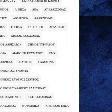
ERLEAGUE 2
ΈΚΤΑΚΤΟ ΔΕΛΤΊΟ ΚΑΙΡΟΎ
ΥΜΠΟΣ
Α' ΕΠΣΛ
ΑΕΛ
ΑΤ ΕΛΑΣΣΌΝΑΣ
ΌΤΕΣ
ΑΘΛΗΤΙΚΆ
ΑΛΛΆΖΟΥΜΕ
ΕΠΣΛ
Γ' ΕΠΣΛ
Γ' ΕΘΝΙΚΉ
ΔΕΔΔΗΕ ΑΕ
ΑΕΛ
ΔΉΜΟΣ ΕΛΑΣΣΌΝΑΣ
ΟΣ ΛΑΡΙΣΑΊΩΝ
ΔΉΜΟΣ ΤΥΡΝΆΒΟΥ
ΦΟΡΑ
ΔΙΑΚΟΠΉ ΡΕΎΜΑΤΟΣ
ΕΜΥ
 ΛΆΡΙΣΑΣ
ΕΙΔΉΣΕΙΣ
ΕΛΑΣΣΌΝΑ
ΗΝΙΚΉ ΑΣΤΥΝΟΜΊΑ
ΗΝΙΚΌΣ ΕΡΥΘΡΌΣ ΣΤΑΥΡΌΣ
ΟΡΙΚΌΣ ΣΎΛΛΟΓΟΣ ΕΛΑΣΣΌΝΑΣ
ΆΣΗΣ ΜΠΊΖΙΟΣ
ΚΚΕ ΕΛΑΣΣΌΝΑΣ
ΕΛΑΣΣΌΝΑΣ
ΚΟΙΝΩΝΙΚΆ
ΚΎΠΕΛΛΟ ΕΠΣΛ