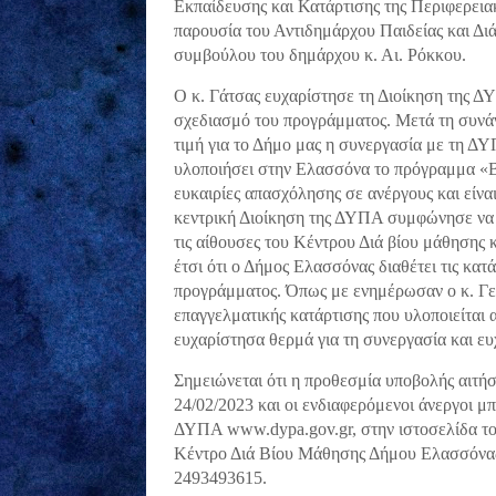
Εκπαίδευσης και Κατάρτισης της Περιφερει
παρουσία του Αντιδημάρχου Παιδείας και Δι
συμβούλου του δημάρχου κ. Αι. Ρόκκου.
Ο κ. Γάτσας ευχαρίστησε τη Διοίκηση της Δ
σχεδιασμό του προγράμματος. Μετά τη συν
τιμή για το Δήμο μας η συνεργασία με τη Δ
υλοποιήσει στην Ελασσόνα το πρόγραμμα «Β
ευκαιρίες απασχόλησης σε ανέργους και είνα
κεντρική Διοίκηση της ΔΥΠΑ συμφώνησε να 
τις αίθουσες του Κέντρου Διά βίου μάθησης 
έτσι ότι ο Δήμος Ελασσόνας διαθέτει τις κατ
προγράμματος. Όπως με ενημέρωσαν ο κ. Γερ
επαγγελματικής κατάρτισης που υλοποιείται
ευχαρίστησα θερμά για τη συνεργασία και ε
Σημειώνεται ότι η προθεσμία υποβολής αιτ
24/02/2023 και οι ενδιαφερόμενοι άνεργοι μ
ΔΥΠΑ www.dypa.gov.gr, στην ιστοσελίδα το
Κέντρο Διά Βίου Μάθησης Δήμου Ελασσόνας
2493493615.