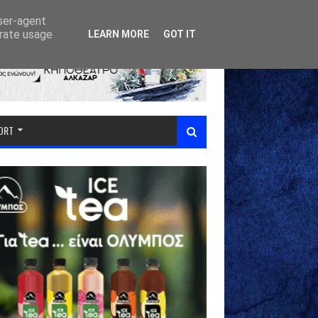
user-agent
erate usage
LEARN MORE
GOT IT
PORT