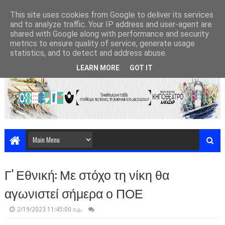
This site uses cookies from Google to deliver its services
and to analyze traffic. Your IP address and user-agent are
shared with Google along with performance and security
metrics to ensure quality of service, generate usage
statistics, and to detect and address abuse.
LEARN MORE
GOT IT
Γ' Εθνική: Με στόχο τη νίκη θα
αγωνιστεί σήμερα ο ΠΟΕ
2/19/2023 11:45:00 π.μ.