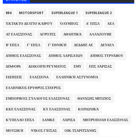
884
MOTORSPORT
SUPERLEAGUE 1
SUPERLEAGUE 2
ΈΚΤΑΚΤΟ ΔΕΛΤΊΟ ΚΑΙΡΟΎ
ΌΛΥΜΠΟΣ
Α' ΕΠΣΛ
ΑΕΛ
ΑΤ ΕΛΑΣΣΌΝΑΣ
ΑΓΡΌΤΕΣ
ΑΘΛΗΤΙΚΆ
ΑΛΛΆΖΟΥΜΕ
Β' ΕΠΣΛ
Γ' ΕΠΣΛ
Γ' ΕΘΝΙΚΉ
ΔΕΔΔΗΕ ΑΕ
ΔΕΥΑΕΛ
ΔΉΜΟΣ ΕΛΑΣΣΌΝΑΣ
ΔΉΜΟΣ ΛΑΡΙΣΑΊΩΝ
ΔΉΜΟΣ ΤΥΡΝΆΒΟΥ
ΔΙΆΦΟΡΑ
ΔΙΑΚΟΠΉ ΡΕΎΜΑΤΟΣ
ΕΜΥ
ΕΠΣ ΛΆΡΙΣΑΣ
ΕΙΔΉΣΕΙΣ
ΕΛΑΣΣΌΝΑ
ΕΛΛΗΝΙΚΉ ΑΣΤΥΝΟΜΊΑ
ΕΛΛΗΝΙΚΌΣ ΕΡΥΘΡΌΣ ΣΤΑΥΡΌΣ
ΕΜΠΟΡΙΚΌΣ ΣΎΛΛΟΓΟΣ ΕΛΑΣΣΌΝΑΣ
ΘΑΝΆΣΗΣ ΜΠΊΖΙΟΣ
ΚΚΕ ΕΛΑΣΣΌΝΑΣ
ΚΥ ΕΛΑΣΣΌΝΑΣ
ΚΟΙΝΩΝΙΚΆ
ΚΎΠΕΛΛΟ ΕΠΣΛ
ΛΑΜΚΕ
ΛΆΡΙΣΑ
ΜΗΤΡΌΠΟΛΗ ΕΛΑΣΣΌΝΑΣ
ΜΟΥΣΙΚΉ
ΝΊΚΟΣ ΓΆΤΣΑΣ
ΟΙΚ.ΤΣΑΡΙΤΣΆΝΗΣ