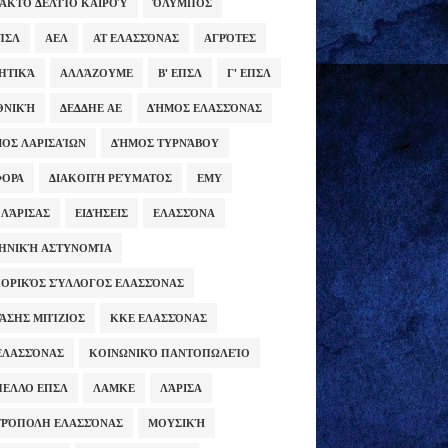
ΑΚΤΟ ΔΕΛΤΊΟ ΚΑΙΡΟΎ
ΌΛΥΜΠΟΣ
ΕΠΣΛ
ΑΕΛ
ΑΤ ΕΛΑΣΣΌΝΑΣ
ΑΓΡΌΤΕΣ
ΗΤΙΚΆ
ΑΛΛΆΖΟΥΜΕ
Β' ΕΠΣΛ
Γ' ΕΠΣΛ
ΕΘΝΙΚΉ
ΔΕΔΔΗΕ ΑΕ
ΔΉΜΟΣ ΕΛΑΣΣΌΝΑΣ
ΟΣ ΛΑΡΙΣΑΊΩΝ
ΔΉΜΟΣ ΤΥΡΝΆΒΟΥ
ΦΟΡΑ
ΔΙΑΚΟΠΉ ΡΕΎΜΑΤΟΣ
ΕΜΥ
 ΛΆΡΙΣΑΣ
ΕΙΔΉΣΕΙΣ
ΕΛΑΣΣΌΝΑ
ΗΝΙΚΉ ΑΣΤΥΝΟΜΊΑ
ΟΡΙΚΌΣ ΣΎΛΛΟΓΟΣ ΕΛΑΣΣΌΝΑΣ
ΆΣΗΣ ΜΠΊΖΙΟΣ
ΚΚΕ ΕΛΑΣΣΌΝΑΣ
ΕΛΑΣΣΌΝΑΣ
ΚΟΙΝΩΝΙΚΌ ΠΑΝΤΟΠΩΛΕΊΟ
ΕΛΛΟ ΕΠΣΛ
ΛΑΜΚΕ
ΛΆΡΙΣΑ
ΡΌΠΟΛΗ ΕΛΑΣΣΌΝΑΣ
ΜΟΥΣΙΚΉ