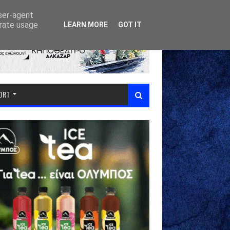
user-agent
erate usage
LEARN MORE
GOT IT
PORT