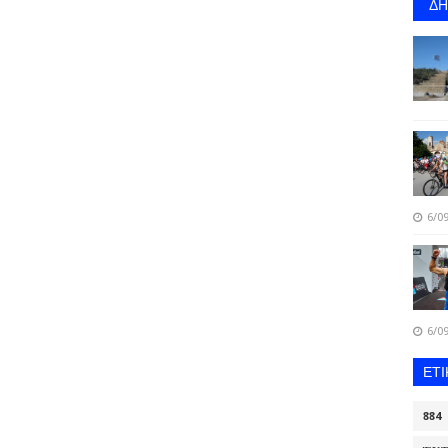
Δ
6/09
6/09
ΕΤ
884