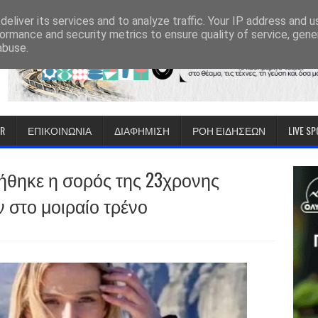
eliver its services and to analyze traffic. Your IP address and 
ormance and security metrics to ensure quality of service, gen
abuse.
IR
ΕΠΙΚΟΙΝΩΝΙΑ
ΔΙΑΦΗΜΙΣΗ
ΡΟΗ ΕΙΔΗΣΕΩΝ
LIVE S
ιήθηκε η σορός της 23χρονης
 στο μοιραίο τρένο