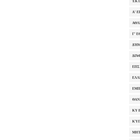
ΈΚΤ
Α' 
ΑΘΛ
Γ' 
ΔΉΜ
ΔΙΆ
ΕΠΣ
ΕΛΛ
ΕΜΠ
ΘΑΝ
ΚΥ 
ΚΎΠ
ΜΗΤ