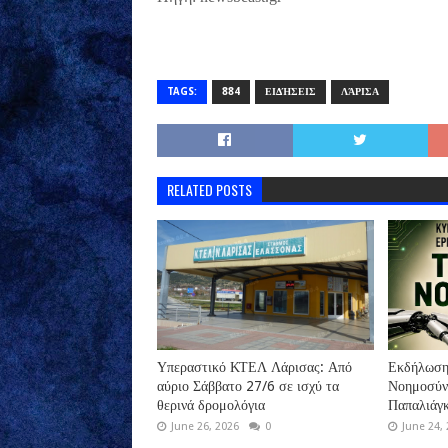
TAGS:
884
ΕΙΔΉΣΕΙΣ
ΛΆΡΙΣΑ
RELATED POSTS
Υπεραστικό ΚΤΕΛ Λάρισας: Από
Εκδήλωση 
αύριο Σάββατο 27/6 σε ισχύ τα
Νοημοσύνη
θερινά δρομολόγια
Παπαλιάγκ
June 26, 2026
0
June 24,