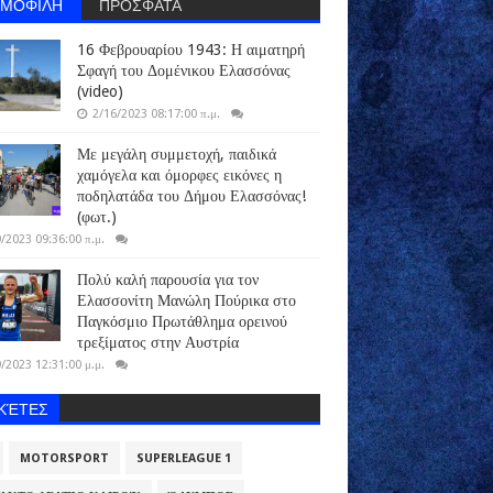
ΗΜΟΦΙΛΗ
ΠΡΟΣΦΑΤΑ
16 Φεβρουαρίου 1943: Η αιματηρή
Σφαγή του Δομένικου Ελασσόνας
(video)
2/16/2023 08:17:00 π.μ.
Με μεγάλη συμμετοχή, παιδικά
χαμόγελα και όμορφες εικόνες η
ποδηλατάδα του Δήμου Ελασσόνας!
(φωτ.)
/2023 09:36:00 π.μ.
Πολύ καλή παρουσία για τον
Ελασσονίτη Μανώλη Πούρικα στο
Παγκόσμιο Πρωτάθλημα ορεινού
τρεξίματος στην Αυστρία
/2023 12:31:00 μ.μ.
ΙΚΈΤΕΣ
MOTORSPORT
SUPERLEAGUE 1