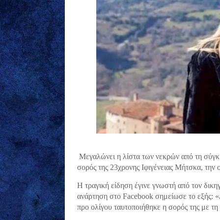
Μεγαλώνει η λίστα των νεκρών από τη σύγκ
σορός της 23χρονης Ιφιγένειας Μήτσκα, την 
Η τραγική είδηση έγινε γνωστή από τον δικη
ανάρτηση στο Facebook σημείωσε το εξής: «Δ
προ ολίγου ταυτοποιήθηκε η σορός της με τ