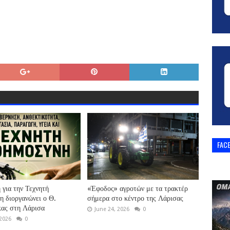
FAC
για την Τεχνητή
«Έφοδος» αγροτών με τα τρακτέρ
 διοργανώνει ο Θ.
σήμερα στο κέντρο της Λάρισας
ας στη Λάρισα
June 24, 2026
0
 2026
0