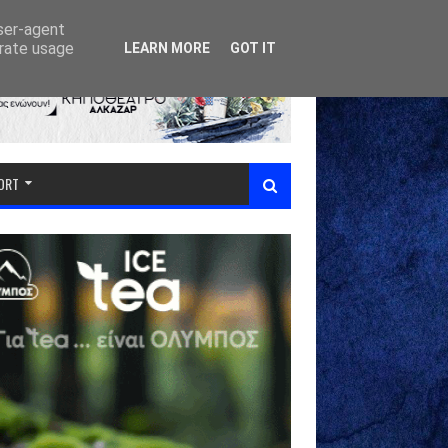
user-agent
erate usage
LEARN MORE
GOT IT
PORT