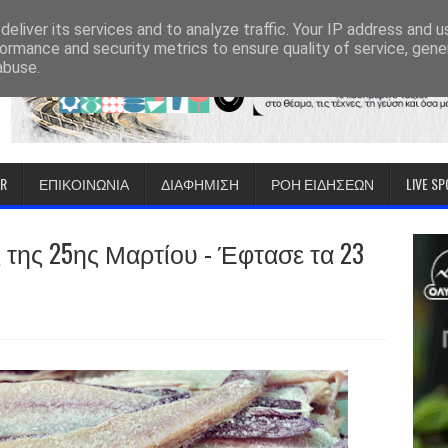
eliver its services and to analyze traffic. Your IP address and 
ormance and security metrics to ensure quality of service, gen
abuse.
IR
ΕΠΙΚΟΙΝΩΝΙΑ
ΔΙΑΦΗΜΙΣΗ
ΡΟΗ ΕΙΔΗΣΕΩΝ
LIVE S
της 25ης Μαρτίου - Έφτασε τα 23