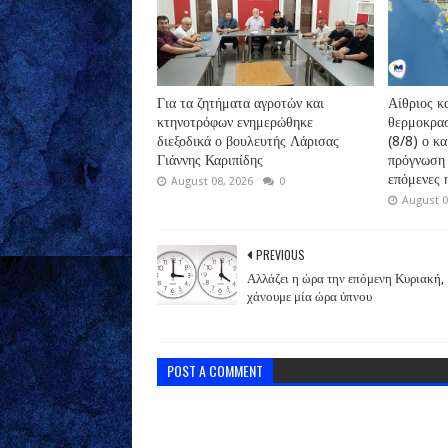
Για τα ζητήματα αγροτών και
Αίθριος κα
κτηνοτρόφων ενημερώθηκε
θερμοκρασ
διεξοδικά ο βουλευτής Λάρισας
(8/8) ο κ
Γιάννης Καριπίδης
πρόγνωση 
επόμενες 
August 08, 2026
0
August 0
PREVIOUS
Αλλάζει η ώρα την επόμενη Κυριακή,
χάνουμε μία ώρα ύπνου
POST A COMMENT