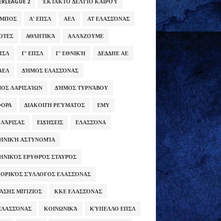
ERLEAGUE 2
ΈΚΤΑΚΤΟ ΔΕΛΤΊΟ ΚΑΙΡΟΎ
ΥΜΠΟΣ
Α' ΕΠΣΛ
ΑΕΛ
ΑΤ ΕΛΑΣΣΌΝΑΣ
ΌΤΕΣ
ΑΘΛΗΤΙΚΆ
ΑΛΛΆΖΟΥΜΕ
ΕΠΣΛ
Γ' ΕΠΣΛ
Γ' ΕΘΝΙΚΉ
ΔΕΔΔΗΕ ΑΕ
ΑΕΛ
ΔΉΜΟΣ ΕΛΑΣΣΌΝΑΣ
ΟΣ ΛΑΡΙΣΑΊΩΝ
ΔΉΜΟΣ ΤΥΡΝΆΒΟΥ
ΦΟΡΑ
ΔΙΑΚΟΠΉ ΡΕΎΜΑΤΟΣ
ΕΜΥ
 ΛΆΡΙΣΑΣ
ΕΙΔΉΣΕΙΣ
ΕΛΑΣΣΌΝΑ
ΗΝΙΚΉ ΑΣΤΥΝΟΜΊΑ
ΗΝΙΚΌΣ ΕΡΥΘΡΌΣ ΣΤΑΥΡΌΣ
ΟΡΙΚΌΣ ΣΎΛΛΟΓΟΣ ΕΛΑΣΣΌΝΑΣ
ΆΣΗΣ ΜΠΊΖΙΟΣ
ΚΚΕ ΕΛΑΣΣΌΝΑΣ
ΕΛΑΣΣΌΝΑΣ
ΚΟΙΝΩΝΙΚΆ
ΚΎΠΕΛΛΟ ΕΠΣΛ