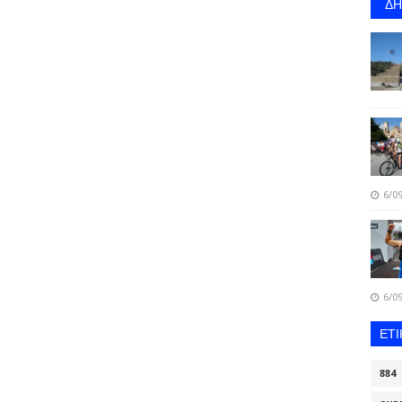
Δ
6/09
6/09
ΕΤ
884