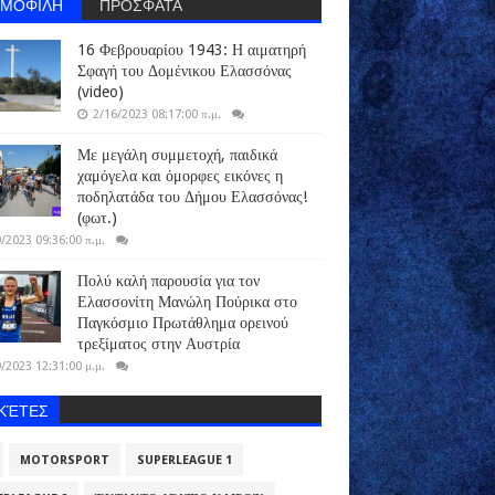
ΗΜΟΦΙΛΗ
ΠΡΟΣΦΑΤΑ
16 Φεβρουαρίου 1943: Η αιματηρή
Σφαγή του Δομένικου Ελασσόνας
(video)
2/16/2023 08:17:00 π.μ.
Με μεγάλη συμμετοχή, παιδικά
χαμόγελα και όμορφες εικόνες η
ποδηλατάδα του Δήμου Ελασσόνας!
(φωτ.)
/2023 09:36:00 π.μ.
Πολύ καλή παρουσία για τον
Ελασσονίτη Μανώλη Πούρικα στο
Παγκόσμιο Πρωτάθλημα ορεινού
τρεξίματος στην Αυστρία
/2023 12:31:00 μ.μ.
ΙΚΈΤΕΣ
MOTORSPORT
SUPERLEAGUE 1