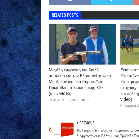
RELATED POSTS
Μεγάλη εμφάνιση και διπλό
Ξεκίνησε 
μετάλλιο για τον Ελασσονίτη Φώτη
Ελασσόνας
Μπαξεβανάκη στο Ευρωπαϊκό
Επιστροφή
Πρωτάθλημα Σκοποβολής K23
στόχους, 
(φωτ.-video)
και κάλεσ
video)
August 06, 2026
0
August 0
PREVIOUS
Κάλεσμα στην έκτακτη αιμοδοσία πο
διοργανώνει ο Ελληνικός Ερυθρός Στ