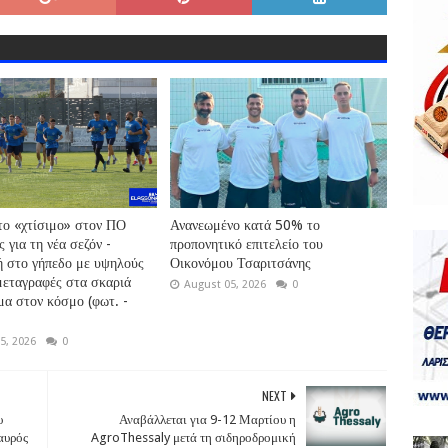
το «χτίσιμο» στον ΠΟ
Ανανεωμένο κατά 50% το
 για τη νέα σεζόν -
προπονητικό επιτελείο του
 στο γήπεδο με υψηλούς
Οικονόμου Τσαριτσάνης
μεταγραφές στα σκαριά
August 05, 2026
0
μα στον κόσμο (φωτ. -
5, 2026
0
NEXT
υ
Αναβάλλεται για 9-12 Μαρτίου η
αυρός
AgroThessaly μετά τη σιδηροδρομική