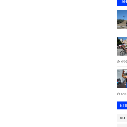
Δ
6/09
6/09
ΕΤ
884