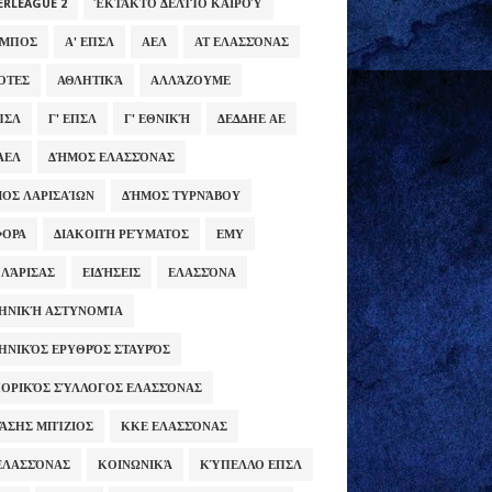
ERLEAGUE 2
ΈΚΤΑΚΤΟ ΔΕΛΤΊΟ ΚΑΙΡΟΎ
ΥΜΠΟΣ
Α' ΕΠΣΛ
ΑΕΛ
ΑΤ ΕΛΑΣΣΌΝΑΣ
ΌΤΕΣ
ΑΘΛΗΤΙΚΆ
ΑΛΛΆΖΟΥΜΕ
ΕΠΣΛ
Γ' ΕΠΣΛ
Γ' ΕΘΝΙΚΉ
ΔΕΔΔΗΕ ΑΕ
ΑΕΛ
ΔΉΜΟΣ ΕΛΑΣΣΌΝΑΣ
ΟΣ ΛΑΡΙΣΑΊΩΝ
ΔΉΜΟΣ ΤΥΡΝΆΒΟΥ
ΦΟΡΑ
ΔΙΑΚΟΠΉ ΡΕΎΜΑΤΟΣ
ΕΜΥ
 ΛΆΡΙΣΑΣ
ΕΙΔΉΣΕΙΣ
ΕΛΑΣΣΌΝΑ
ΗΝΙΚΉ ΑΣΤΥΝΟΜΊΑ
ΗΝΙΚΌΣ ΕΡΥΘΡΌΣ ΣΤΑΥΡΌΣ
ΟΡΙΚΌΣ ΣΎΛΛΟΓΟΣ ΕΛΑΣΣΌΝΑΣ
ΆΣΗΣ ΜΠΊΖΙΟΣ
ΚΚΕ ΕΛΑΣΣΌΝΑΣ
ΕΛΑΣΣΌΝΑΣ
ΚΟΙΝΩΝΙΚΆ
ΚΎΠΕΛΛΟ ΕΠΣΛ