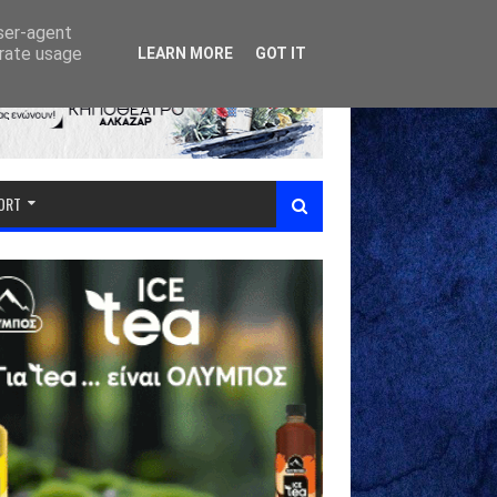
user-agent
erate usage
LEARN MORE
GOT IT
PORT