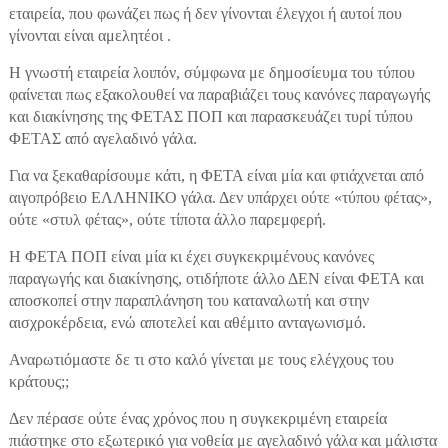
εταιρεία, που φωνάζει πως ή δεν γίνονται έλεγχοι ή αυτοί που
γίνονται είναι αμελητέοι .
H γνωστή εταιρεία λοιπόν, σύμφωνα με δημοσίευμα του τύπου
φαίνεται πως εξακολουθεί να παραβιάζει τους κανόνες παραγωγής
και διακίνησης της ΦΕΤΑΣ ΠΟΠ και παρασκευάζει τυρί τύπου
ΦΕΤΑΣ από αγελαδινό γάλα.
Για να ξεκαθαρίσουμε κάτι, η ΦΕΤΑ είναι μία και φτιάχνεται από
αιγοπρόβειο ΕΛΛΗΝΙΚΟ γάλα. Δεν υπάρχει ούτε «τύπου φέτας»,
ούτε «στυλ φέτας», ούτε τίποτα άλλο παρεμφερή.
Η ΦΕΤΑ ΠΟΠ είναι μία κι έχει συγκεκριμένους κανόνες
παραγωγής και διακίνησης, οτιδήποτε άλλο ΔΕΝ είναι ΦΕΤΑ και
αποσκοπεί στην παραπλάνηση του καταναλωτή και στην
αισχροκέρδεια, ενώ αποτελεί και αθέμιτο ανταγωνισμό.
Αναρωτιόμαστε δε τι στο καλό γίνεται με τους ελέγχους του
κράτους;;
Δεν πέρασε ούτε ένας χρόνος που η συγκεκριμένη εταιρεία
πιάστηκε στο εξωτερικό για νοθεία με αγελαδινό γάλα και μάλιστα