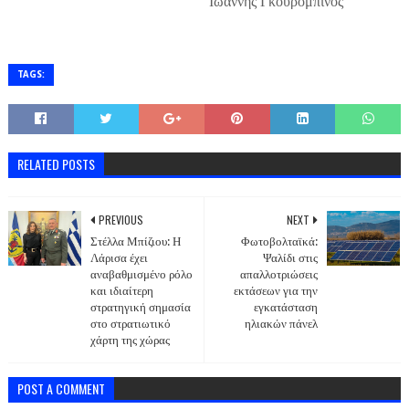
Ιωάννης Γκουρομπίνος
TAGS:
RELATED POSTS
PREVIOUS
NEXT
Στέλλα Μπίζιου: Η
Φωτοβολταϊκά:
Λάρισα έχει
Ψαλίδι στις
αναβαθμισμένο ρόλο
απαλλοτριώσεις
και ιδιαίτερη
εκτάσεων για την
στρατηγική σημασία
εγκατάσταση
στο στρατιωτικό
ηλιακών πάνελ
χάρτη της χώρας
POST A COMMENT