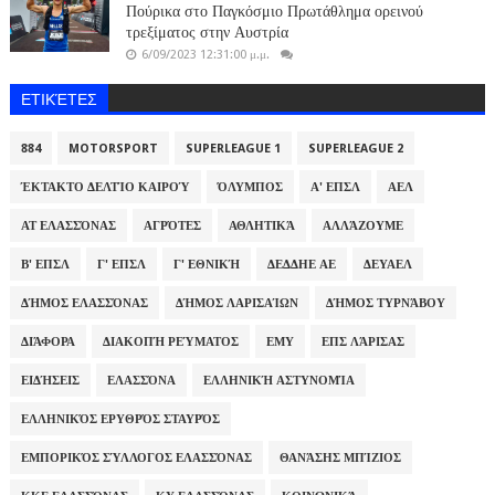
Πούρικα στο Παγκόσμιο Πρωτάθλημα ορεινού
τρεξίματος στην Αυστρία
6/09/2023 12:31:00 μ.μ.
ΕΤΙΚΈΤΕΣ
884
MOTORSPORT
SUPERLEAGUE 1
SUPERLEAGUE 2
ΈΚΤΑΚΤΟ ΔΕΛΤΊΟ ΚΑΙΡΟΎ
ΌΛΥΜΠΟΣ
Α' ΕΠΣΛ
ΑΕΛ
ΑΤ ΕΛΑΣΣΌΝΑΣ
ΑΓΡΌΤΕΣ
ΑΘΛΗΤΙΚΆ
ΑΛΛΆΖΟΥΜΕ
Β' ΕΠΣΛ
Γ' ΕΠΣΛ
Γ' ΕΘΝΙΚΉ
ΔΕΔΔΗΕ ΑΕ
ΔΕΥΑΕΛ
ΔΉΜΟΣ ΕΛΑΣΣΌΝΑΣ
ΔΉΜΟΣ ΛΑΡΙΣΑΊΩΝ
ΔΉΜΟΣ ΤΥΡΝΆΒΟΥ
ΔΙΆΦΟΡΑ
ΔΙΑΚΟΠΉ ΡΕΎΜΑΤΟΣ
ΕΜΥ
ΕΠΣ ΛΆΡΙΣΑΣ
ΕΙΔΉΣΕΙΣ
ΕΛΑΣΣΌΝΑ
ΕΛΛΗΝΙΚΉ ΑΣΤΥΝΟΜΊΑ
ΕΛΛΗΝΙΚΌΣ ΕΡΥΘΡΌΣ ΣΤΑΥΡΌΣ
ΕΜΠΟΡΙΚΌΣ ΣΎΛΛΟΓΟΣ ΕΛΑΣΣΌΝΑΣ
ΘΑΝΆΣΗΣ ΜΠΊΖΙΟΣ