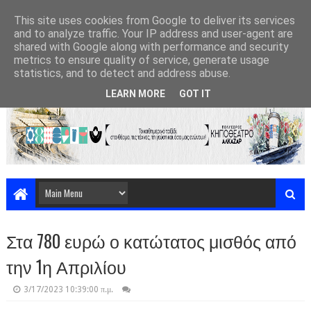
This site uses cookies from Google to deliver its services
and to analyze traffic. Your IP address and user-agent are
shared with Google along with performance and security
metrics to ensure quality of service, generate usage
statistics, and to detect and address abuse.
LEARN MORE
GOT IT
Στα 780 ευρώ ο κατώτατος μισθός από
την 1η Απριλίου
3/17/2023 10:39:00 π.μ.