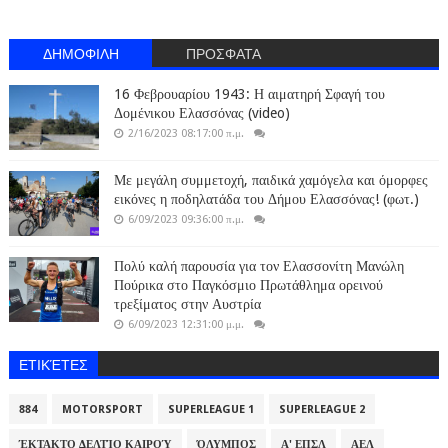
ΔΗΜΟΦΙΛΗ
ΠΡΟΣΦΑΤΑ
16 Φεβρουαρίου 1943: Η αιματηρή Σφαγή του
Δομένικου Ελασσόνας (video)
2/16/2023 08:17:00 π.μ.
Με μεγάλη συμμετοχή, παιδικά χαμόγελα και όμορφες
εικόνες η ποδηλατάδα του Δήμου Ελασσόνας! (φωτ.)
6/09/2023 09:36:00 π.μ.
Πολύ καλή παρουσία για τον Ελασσονίτη Μανώλη
Πούρικα στο Παγκόσμιο Πρωτάθλημα ορεινού
τρεξίματος στην Αυστρία
6/09/2023 12:31:00 μ.μ.
ΕΤΙΚΈΤΕΣ
884
MOTORSPORT
SUPERLEAGUE 1
SUPERLEAGUE 2
ΈΚΤΑΚΤΟ ΔΕΛΤΊΟ ΚΑΙΡΟΎ
ΌΛΥΜΠΟΣ
Α' ΕΠΣΛ
ΑΕΛ