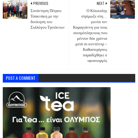
PREVIOUS
NEXT
Συνάντηση Πέτρου
Ο Κόκκαλης
Τσακνάκη με την
στρίμωξε στη…
διοίκηση του
γωνία τον
Συλλόγου Τριτέκνων
Καραγιάννη για τους
σεισμόπληκτους που
μένουν δύο χρόνια
μετά σε κοντέινερ –
Καθυστερήσεις
παραδέχθηκε ο
υφυπουργός
POST A COMMENT