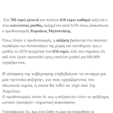
Στα
780 ευρώ μεικτά
και περίπου
650 ευρώ καθαρά
ορίζεται ο
νέος
κατώτατος μισθός,
αυξημένος κατά 9,5% όπως ανακοίνωσε
ο πρωθυπουργός
Κυριάκος Μητσοτάκης
.
Όπως τόνισε ο πρωθυπουργός, η
αύξηση
βρίσκεται στο ανώτατο
περιθώριο των δυνατοτήτων της χώρας και υπενθύμισε πως ο
μισθός το 2019 ανερχόταν στα
650 ευρώ
, κάτι που σημαίνει ότι
από τότε έχουν προστεθεί τρεις επιπλέον μισθοί για 600.000
εργαζόμενους.
Η απόφαση της κυβέρνησης επιβεβαίωσε τα σενάρια για
μια «γενναία αύξηση», για τους εργαζόμενους του
ιδιωτικού τομέα, η οποία θα τεθεί σε ισχύ από 1ης
Απριλίου.
Ο πρωθυπουργός τόνισε δε πως η αύξηση δεν λύνει το πρόβλημα,
ωστόσο προσφέρει «σημαντική ανακούφιση».
Υπογράμμισε δε, πως έχει έρθει η ώρα να στηριχθούν οι