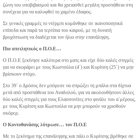
ζώνη του υποβιβασμού και θα χρειασθεί μεγάλη προσπάθεια στη
συνέχεια για να καλυφθεί το χαμένο έδαφος.
Σε γενικές γραμμές το ντέρμπι κυμάνθηκε σε ικανοποιητικά
επίπεδα και παρά τα τερτίπια του καιρού, με τη δυνατή
βροχόπτωση να διαδέχεται τον ήλιο στην επανάληψη.
Πιο απειλητικός ο Π.Ο.Ε…
Ο Π.Ο.Ε ξεκίνησε καλύτερα στο ματς και είχε δύο καλές στιγμές
για να σκοράρει με τους Κωστούλα (4΄) και Κυρίτση (25΄) να μην
βρίσκουν στόχο.
Στο 39΄ ο Δρόσος δεν μπόρεσε να σπρώξει τη μπάλα στα δίχτυα
μετά από προσπάθεια του Αναδολού, για να ακολουθήσουν άλλες
δύο καλές στιγμές για τους Ελασσονίτες στο φινάλε του α΄μέρους,
με τους Κυρίτση και Κωστούλα να μην μπορούν να χρισθούν
σκόρερ.
Ο Κοντοθανάσης λύτρωσε… τον Π.Ο.Ε
Με το ξεκίνημα της επανάληψης και πάλι ο Κυρίτσης βρέθηκε σε