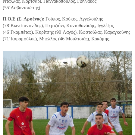
Ντάλλας, Κορτσάρι, Γιαννακόπουλος, Γιαννακός
(55΄Λαβαντσιώτης).
Π.Ο.Ε (Σ. Αρσένος):
Γούπος, Κούκος, Αγγελούλης
(78΄Κωνσταντινίδης), Περτζιόνι, Κοντοθανάσης, Ιγγλέζος
(46΄Γκαμπέτας), Κυρίτσης (90΄Λαγός), Κωστούλας, Καραγκούνης
(71΄Καραμούλας), Μπέλλος (46΄Μουλτσιάς), Κακάμης.