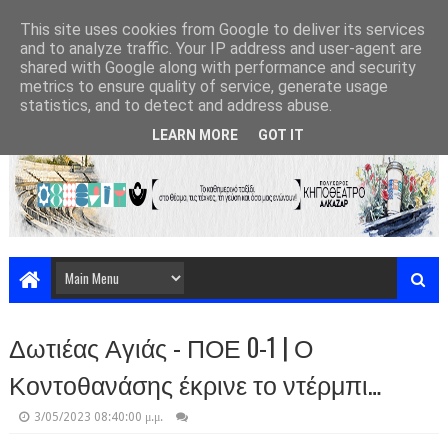
This site uses cookies from Google to deliver its services
and to analyze traffic. Your IP address and user-agent are
shared with Google along with performance and security
metrics to ensure quality of service, generate usage
statistics, and to detect and address abuse.
LEARN MORE
GOT IT
Δωτιέας Αγιάς - ΠΟΕ 0-1 | Ο
Κοντοθανάσης έκρινε το ντέρμπι…
3/05/2023 08:40:00 μ.μ.