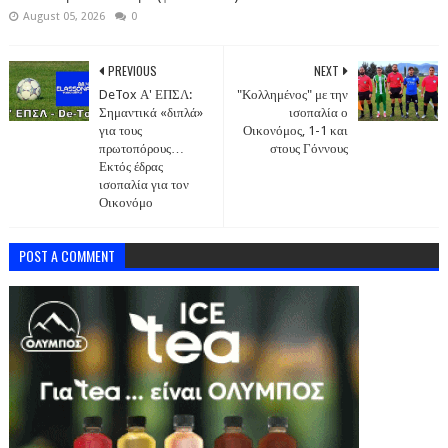
August 05, 2026
0
PREVIOUS
NEXT
DeTox Α' ΕΠΣΛ:
"Κολλημένος" με την
Σημαντικά «διπλά»
ισοπαλία ο
για τους
Οικονόμος, 1-1 και
πρωτοπόρους…
στους Γόννους
Εκτός έδρας
ισοπαλία για τον
Οικονόμο
POST A COMMENT