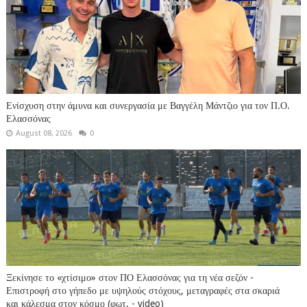
Ενίσχυση στην άμυνα και συνεργασία με Βαγγέλη Μάντζιο για τον Π.Ο.
Ελασσόνας
August 08, 2026
0
Ξεκίνησε το «χτίσιμο» στον ΠΟ Ελασσόνας για τη νέα σεζόν -
Επιστροφή στο γήπεδο με υψηλούς στόχους, μεταγραφές στα σκαριά
και κάλεσμα στον κόσμο (φωτ. - video)