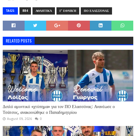
TAGS:
884
ΑΘΛΗΤΙΚΆ
Γ' ΕΘΝΙΚΉ
ΠΟ ΕΛΑΣΣΌΝΑΣ
RELATED POSTS
Διπλό αμυντικό «χτύπημα» για τον ΠΟ Ελασσόνας: Ανανέωσε ο
Τσάτσος, ανακοινώθηκε ο Παπαδημητρίου
August 09, 2026
0