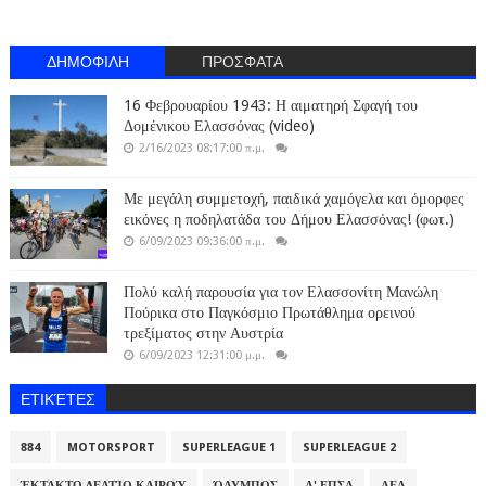
ΔΗΜΟΦΙΛΗ
ΠΡΟΣΦΑΤΑ
16 Φεβρουαρίου 1943: Η αιματηρή Σφαγή του
Δομένικου Ελασσόνας (video)
2/16/2023 08:17:00 π.μ.
Με μεγάλη συμμετοχή, παιδικά χαμόγελα και όμορφες
εικόνες η ποδηλατάδα του Δήμου Ελασσόνας! (φωτ.)
6/09/2023 09:36:00 π.μ.
Πολύ καλή παρουσία για τον Ελασσονίτη Μανώλη
Πούρικα στο Παγκόσμιο Πρωτάθλημα ορεινού
τρεξίματος στην Αυστρία
6/09/2023 12:31:00 μ.μ.
ΕΤΙΚΈΤΕΣ
884
MOTORSPORT
SUPERLEAGUE 1
SUPERLEAGUE 2
ΈΚΤΑΚΤΟ ΔΕΛΤΊΟ ΚΑΙΡΟΎ
ΌΛΥΜΠΟΣ
Α' ΕΠΣΛ
ΑΕΛ