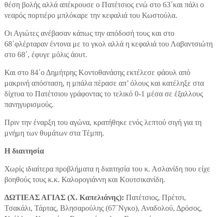
θέση βολής αλλά απέκρουσε ο Πατέτσιος ενώ στο 63΄και πάλι ο
νεαρός πορτιέρο μπλόκαρε την κεφαλιά του Κωστούλα.
Οι Αγιώτες ανέβασαν κάπως την απόδοσή τους και στο
68΄φλέρταραν έντονα με το γκολ αλλά η κεφαλιά του Λαβαντσιώτη
στο 68΄, έφυγε μόλις άουτ.
Και στο 84΄ο Δημήτρης Κοντοθανάσης εκτέλεσε φάουλ από
μακρινή απόσταση, η μπάλα πέρασε απ’ όλους και κατέληξε στα
δίχτυα το Πατέτσιου γράφοντας το τελικό 0-1 μέσα σε έξαλλους
πανηγυρισμούς.
Πριν την έναρξη του αγώνα, κρατήθηκε ενός λεπτού σιγή για τη
μνήμη των θυμάτων στα Τέμπη.
Η διαιτησία
Χωρίς ιδιαίτερα προβλήματα η διαιτησία του κ. Ασλανίδη που είχε
βοηθούς τους κ.κ. Καλορογιάννη και Κουτσικανίδη.
ΔΩΤΙΕΑΣ ΑΓΙΑΣ (Χ. Καπελιάνης):
Πατέτσιος, Πρέτσι,
Τσακάλι, Τάρτας, Βλησαρούλης (67΄Νγκο), Αναδολού, Δρόσος,