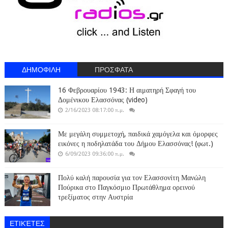
ΔΗΜΟΦΙΛΗ
ΠΡΟΣΦΑΤΑ
16 Φεβρουαρίου 1943: Η αιματηρή Σφαγή του
Δομένικου Ελασσόνας (video)
2/16/2023 08:17:00 π.μ.
Με μεγάλη συμμετοχή, παιδικά χαμόγελα και όμορφες
εικόνες η ποδηλατάδα του Δήμου Ελασσόνας! (φωτ.)
6/09/2023 09:36:00 π.μ.
Πολύ καλή παρουσία για τον Ελασσονίτη Μανώλη
Πούρικα στο Παγκόσμιο Πρωτάθλημα ορεινού
τρεξίματος στην Αυστρία
ΕΤΙΚΈΤΕΣ