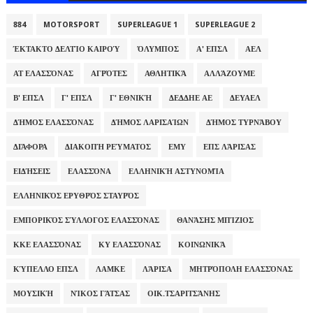
884
MOTORSPORT
SUPERLEAGUE 1
SUPERLEAGUE 2
ΈΚΤΑΚΤΟ ΔΕΛΤΊΟ ΚΑΙΡΟΎ
ΌΛΥΜΠΟΣ
Α' ΕΠΣΛ
ΑΕΛ
ΑΤ ΕΛΑΣΣΌΝΑΣ
ΑΓΡΌΤΕΣ
ΑΘΛΗΤΙΚΆ
ΑΛΛΆΖΟΥΜΕ
Β' ΕΠΣΛ
Γ' ΕΠΣΛ
Γ' ΕΘΝΙΚΉ
ΔΕΔΔΗΕ ΑΕ
ΔΕΥΑΕΛ
ΔΉΜΟΣ ΕΛΑΣΣΌΝΑΣ
ΔΉΜΟΣ ΛΑΡΙΣΑΊΩΝ
ΔΉΜΟΣ ΤΥΡΝΆΒΟΥ
ΔΙΆΦΟΡΑ
ΔΙΑΚΟΠΉ ΡΕΎΜΑΤΟΣ
ΕΜΥ
ΕΠΣ ΛΆΡΙΣΑΣ
ΕΙΔΉΣΕΙΣ
ΕΛΑΣΣΌΝΑ
ΕΛΛΗΝΙΚΉ ΑΣΤΥΝΟΜΊΑ
ΕΛΛΗΝΙΚΌΣ ΕΡΥΘΡΌΣ ΣΤΑΥΡΌΣ
ΕΜΠΟΡΙΚΌΣ ΣΎΛΛΟΓΟΣ ΕΛΑΣΣΌΝΑΣ
ΘΑΝΆΣΗΣ ΜΠΊΖΙΟΣ
ΚΚΕ ΕΛΑΣΣΌΝΑΣ
ΚΥ ΕΛΑΣΣΌΝΑΣ
ΚΟΙΝΩΝΙΚΆ
ΚΎΠΕΛΛΟ ΕΠΣΛ
ΛΑΜΚΕ
ΛΆΡΙΣΑ
ΜΗΤΡΌΠΟΛΗ ΕΛΑΣΣΌΝΑΣ
ΜΟΥΣΙΚΉ
ΝΊΚΟΣ ΓΆΤΣΑΣ
ΟΙΚ.ΤΣΑΡΙΤΣΆΝΗΣ