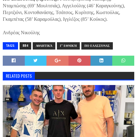
Νταμπώσης (69’ Μουλτσιάς), Αγγελούλης (46’ Καραγκούνης),
Περτζιόνι, Κοντοθανάσης, Τσάτσος, Κυρίτσης, Κωστούλας,
Γκαμπέτας (58’ Καραμούλας), Ιγγλέζος (85’ Κούκος).
Ανδρέας Νικούλης
TAGS:
884
ΑΘΛΗΤΙΚΆ
Γ' ΕΘΝΙΚΉ
ΠΟ ΕΛΑΣΣΌΝΑΣ
RELATED POSTS