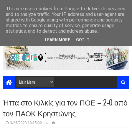
This site uses cookies from Google to deliver its services
and to analyze traffic. Your IP address and user-agent are
shared with Google along with performance and security
metrics to ensure quality of service, generate usage
statistics, and to detect and address abuse.
LEARN MORE
GOT IT
Ήττα στο Κιλκίς για τον ΠΟΕ – 2-0 από
τον ΠΑΟΚ Κρηστώνης
3/26/2023 10:15:00 μ.μ.