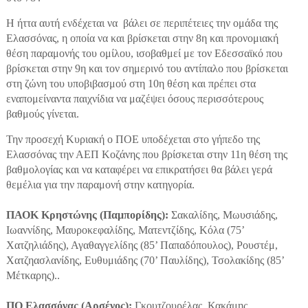
Η ήττα αυτή ενδέχεται να βάλει σε περιπέτειες την ομάδα της
Ελασσόνας, η οποία να και βρίσκεται στην 8η και προνομιακή
θέση παραμονής του ομίλου, ισοβαθμεί με τον Εδεσσαϊκό που
βρίσκεται στην 9η και τον σημερινό του αντίπαλο που βρίσκεται
στη ζώνη του υποβιβασμού στη 10η θέση και πρέπει στα
εναπομείναντα παιχνίδια να μαζέψει όσους περισσότερους
βαθμούς γίνεται.
Την προσεχή Κυριακή ο ΠΟΕ υποδέχεται στο γήπεδο της
Ελασσόνας την ΑΕΠ Κοζάνης που βρίσκεται στην 11η θέση της
βαθμολογίας και να καταφέρει να επικρατήσει θα βάλει γερά
θεμέλια για την παραμονή στην κατηγορία.
ΠΑΟΚ Κρηστώνης (Παμπορίδης):
Σακαλίδης, Μωυσιάδης,
Ιωαννίδης, Μαυροκεφαλίδης, Ματεντζίδης, Κόλα (75’
Χατζηλιάδης), Αγαθαγγελίδης (85’ Παπαδόπουλος), Ρουστέμ,
Χατζηασλανίδης, Ευθυμιάδης (70’ Παυλίδης), Τσολακίδης (85’
Μέτκαρης)..
ΠΟ Ελασσόνας (Αρσένος):
Γκουτζουρέλας, Κακάμης,