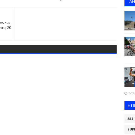
Δ
ας και
στις 20
6/09
ΕΤ
884
SUP