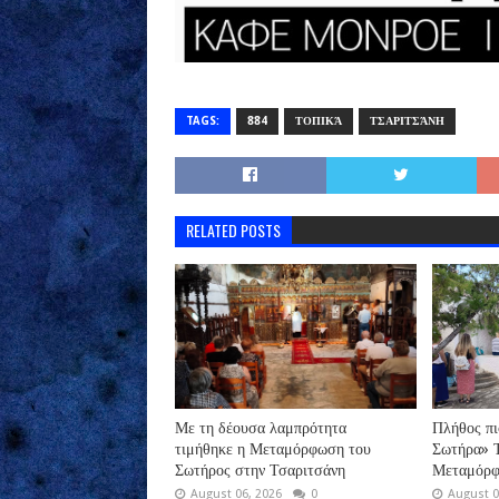
TAGS:
884
ΤΟΠΙΚΆ
ΤΣΑΡΙΤΣΆΝΗ
RELATED POSTS
Με τη δέουσα λαμπρότητα
Πλήθος πι
τιμήθηκε η Μεταμόρφωση του
Σωτήρα» Τ
Σωτήρος στην Τσαριτσάνη
Μεταμόρφ
August 06, 2026
0
August 0