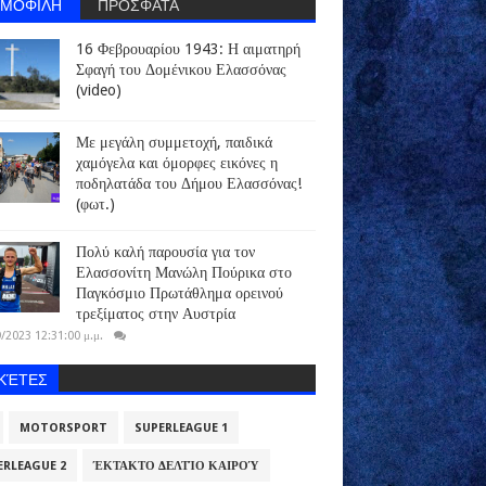
ΗΜΟΦΙΛΗ
ΠΡΟΣΦΑΤΑ
16 Φεβρουαρίου 1943: Η αιματηρή
Σφαγή του Δομένικου Ελασσόνας
(video)
Με μεγάλη συμμετοχή, παιδικά
χαμόγελα και όμορφες εικόνες η
ποδηλατάδα του Δήμου Ελασσόνας!
(φωτ.)
Πολύ καλή παρουσία για τον
Ελασσονίτη Μανώλη Πούρικα στο
Παγκόσμιο Πρωτάθλημα ορεινού
τρεξίματος στην Αυστρία
/2023 12:31:00 μ.μ.
ΙΚΈΤΕΣ
MOTORSPORT
SUPERLEAGUE 1
ERLEAGUE 2
ΈΚΤΑΚΤΟ ΔΕΛΤΊΟ ΚΑΙΡΟΎ