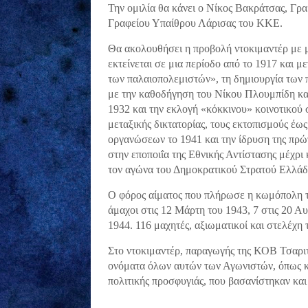
Την ομιλία θα κάνει ο Νίκος Βακράτσας, Γρ
Γραφείου Υπαίθρου Λάρισας του ΚΚΕ.
Θα ακολουθήσει η προβολή ντοκιμαντέρ με μ
εκτείνεται σε μια περίοδο από το 1917 και με
των παλαιοπολεμιστών», τη δημιουργία των
με την καθοδήγηση του Νίκου Πλουμπίδη και
1932 και την εκλογή «κόκκινου» κοινοτικού σ
μεταξικής δικτατορίας, τους εκτοπισμούς έω
οργανώσεων το 1941 και την ίδρυση της πρώ
στην εποποιΐα της Εθνικής Αντίστασης μέχρι 
τον αγώνα του Δημοκρατικού Στρατού Ελλάδ
Ο φόρος αίματος που πλήρωσε η κωμόπολη τη
άμαχοι στις 12 Μάρτη του 1943, 7 στις 20 Α
1944. 116 μαχητές, αξιωματικοί και στελέχη
Στο ντοκιμαντέρ, παραγωγής της ΚΟΒ Τσαριτ
ονόματα όλων αυτών των Αγωνιστών, όπως κ
πολιτικής προσφυγιάς, που βασανίστηκαν και