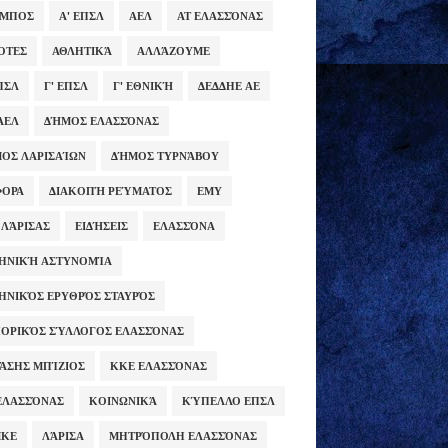
ΥΜΠΟΣ
Α' ΕΠΣΛ
ΑΕΛ
ΑΤ ΕΛΑΣΣΌΝΑΣ
ΌΤΕΣ
ΑΘΛΗΤΙΚΆ
ΑΛΛΆΖΟΥΜΕ
ΕΠΣΛ
Γ' ΕΠΣΛ
Γ' ΕΘΝΙΚΉ
ΔΕΔΔΗΕ ΑΕ
ΑΕΛ
ΔΉΜΟΣ ΕΛΑΣΣΌΝΑΣ
ΟΣ ΛΑΡΙΣΑΊΩΝ
ΔΉΜΟΣ ΤΥΡΝΆΒΟΥ
ΦΟΡΑ
ΔΙΑΚΟΠΉ ΡΕΎΜΑΤΟΣ
ΕΜΥ
 ΛΆΡΙΣΑΣ
ΕΙΔΉΣΕΙΣ
ΕΛΑΣΣΌΝΑ
ΗΝΙΚΉ ΑΣΤΥΝΟΜΊΑ
ΗΝΙΚΌΣ ΕΡΥΘΡΌΣ ΣΤΑΥΡΌΣ
ΟΡΙΚΌΣ ΣΎΛΛΟΓΟΣ ΕΛΑΣΣΌΝΑΣ
ΆΣΗΣ ΜΠΊΖΙΟΣ
ΚΚΕ ΕΛΑΣΣΌΝΑΣ
ΕΛΑΣΣΌΝΑΣ
ΚΟΙΝΩΝΙΚΆ
ΚΎΠΕΛΛΟ ΕΠΣΛ
ΜΚΕ
ΛΆΡΙΣΑ
ΜΗΤΡΌΠΟΛΗ ΕΛΑΣΣΌΝΑΣ