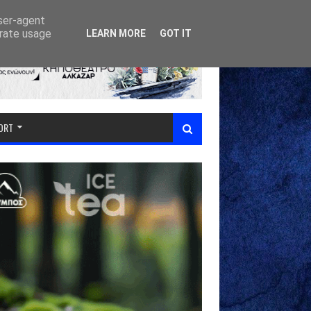
user-agent
erate usage
LEARN MORE
GOT IT
PORT