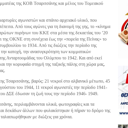
αμματέας της ΚΟΒ Τσαριτσάνης και μέλος του Τομεακού
αρτυρίες αγωνιστών και σπάνιο αρχειακό υλικό, που
τέπειτα. Από τους αγώνες για τη διανομή της γης, το «κίνημα
 πρώτων πυρήνων του ΚΚΕ στα μέσα της δεκαετίας του ’20
 της ΟΚΝΕ στη συνέχεια έως την «πορεία της Πείνας» το
υμβουλίου το 1934. Από τις διώξεις την περίοδο της
ς την κατοχή, την ανασυγκρότηση των κομματικών
της Ανταρτοομάδας του Ολύμπου το 1942. Και από εκεί
και την κορυφαία στιγμή της ταξικής πάλης στη χώρα μας,
ας.
ς Τσαριτσάνης, βαρύς: 21 νεκροί στο αλβανικό μέτωπο, 45
υγούστου του 1944, 11 νεκροί αγωνιστές την περίοδο 1941-
 του ΔΣΕ έδωσαν τη ζωή τους την περίοδο 1946- 1949.
σάνης, περιλαμβάνονται υλικά, φωτογραφίες και τα
αι δεκάδων άλλων που φυλακίστηκαν ή πήραν το δρόμο της
 ταλαιπωρήθηκαν με διώξεις για χρόνια.