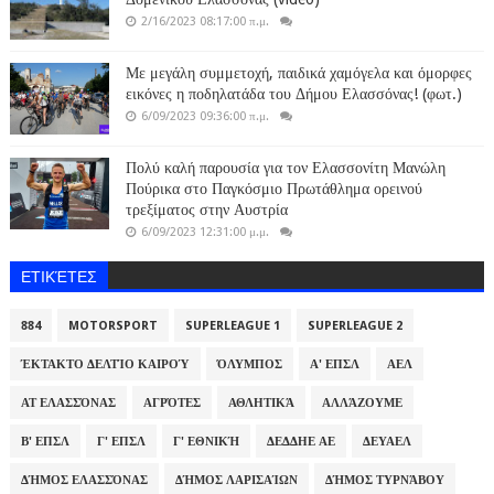
2/16/2023 08:17:00 π.μ.
Με μεγάλη συμμετοχή, παιδικά χαμόγελα και όμορφες
εικόνες η ποδηλατάδα του Δήμου Ελασσόνας! (φωτ.)
6/09/2023 09:36:00 π.μ.
Πολύ καλή παρουσία για τον Ελασσονίτη Μανώλη
Πούρικα στο Παγκόσμιο Πρωτάθλημα ορεινού
τρεξίματος στην Αυστρία
6/09/2023 12:31:00 μ.μ.
ΕΤΙΚΈΤΕΣ
884
MOTORSPORT
SUPERLEAGUE 1
SUPERLEAGUE 2
ΈΚΤΑΚΤΟ ΔΕΛΤΊΟ ΚΑΙΡΟΎ
ΌΛΥΜΠΟΣ
Α' ΕΠΣΛ
ΑΕΛ
ΑΤ ΕΛΑΣΣΌΝΑΣ
ΑΓΡΌΤΕΣ
ΑΘΛΗΤΙΚΆ
ΑΛΛΆΖΟΥΜΕ
Β' ΕΠΣΛ
Γ' ΕΠΣΛ
Γ' ΕΘΝΙΚΉ
ΔΕΔΔΗΕ ΑΕ
ΔΕΥΑΕΛ
ΔΉΜΟΣ ΕΛΑΣΣΌΝΑΣ
ΔΉΜΟΣ ΛΑΡΙΣΑΊΩΝ
ΔΉΜΟΣ ΤΥΡΝΆΒΟΥ