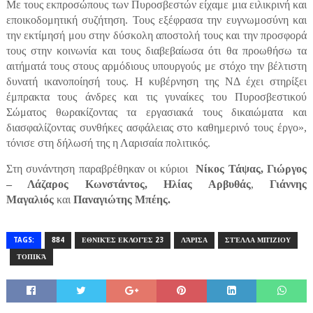
Με τους εκπροσώπους των Πυροσβεστών είχαμε μια ειλικρινή και
εποικοδομητική συζήτηση. Τους εξέφρασα την ευγνωμοσύνη και
την εκτίμησή μου στην δύσκολη αποστολή τους και την προσφορά
τους στην κοινωνία και τους διαβεβαίωσα ότι θα προωθήσω τα
αιτήματά τους στους αρμόδιους υπουργούς με στόχο την βέλτιστη
δυνατή ικανοποίησή τους. Η κυβέρνηση της ΝΔ έχει στηρίξει
έμπρακτα τους άνδρες και τις γυναίκες του Πυροσβεστικού
Σώματος θωρακίζοντας τα εργασιακά τους δικαιώματα και
διασφαλίζοντας συνθήκες ασφάλειας στο καθημερινό τους έργο»,
τόνισε στη δήλωσή της η Λαρισαία πολιτικός.
Στη συνάντηση παραβρέθηκαν οι κύριοι
Νίκος
Τάψας, Γιώργος
– Λάζαρος Κωνστάντος, Ηλίας Αρβυθάς
,
Γιάννης
Μαγαλιός
και
Παναγιώτης Μπέης.
TAGS:
884
ΕΘΝΙΚΈΣ ΕΚΛΟΓΈΣ 23
ΛΆΡΙΣΑ
ΣΤΈΛΛΑ ΜΠΊΖΙΟΥ
ΤΟΠΙΚΆ