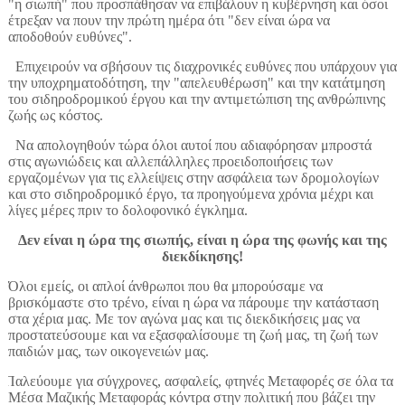
"η σιωπή" που προσπάθησαν να επιβάλουν η κυβέρνηση και όσοι
έτρεξαν να πουν την πρώτη ημέρα ότι "δεν είναι ώρα να
αποδοθούν ευθύνες".
Επιχειρούν να σβήσουν τις διαχρονικές ευθύνες που υπάρχουν για
την υποχρηματοδότηση, την "απελευθέρωση" και την κατάτμηση
του σιδηροδρομικού έργου και την αντιμετώπιση της ανθρώπινης
ζωής ως κόστος.
Να απολογηθούν τώρα όλοι αυτοί που αδιαφόρησαν μπροστά
στις αγωνιώδεις και αλλεπάλληλες προειδοποιήσεις των
εργαζομένων για τις ελλείψεις στην ασφάλεια των δρομολογίων
και στο σιδηροδρομικό έργο, τα προηγούμενα χρόνια μέχρι και
λίγες μέρες πριν το δολοφονικό έγκλημα.
Δεν είναι η ώρα της σιωπής, είναι η ώρα της φωνής και της
διεκδίκησης!
Όλοι εμείς, οι απλοί άνθρωποι που θα μπορούσαμε να
βρισκόμαστε στο τρένο, είναι η ώρα να πάρουμε την κατάσταση
στα χέρια μας. Με τον αγώνα μας και τις διεκδικήσεις μας να
προστατεύσουμε και να εξασφαλίσουμε τη ζωή μας, τη ζωή των
παιδιών μας, των οικογενειών μας.
Παλεύουμε για σύγχρονες, ασφαλείς, φτηνές Μεταφορές σε όλα τα
Μέσα Μαζικής Μεταφοράς κόντρα στην πολιτική που βάζει την