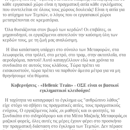
κάθε εργασιακό χώρο είναι η πραγματική αιτία κάθε εγκλήματος
που συντελείται σε όλους τους χώρους δουλειάς! Είναι η αιτία για
το ατύχημα των Τεμπών, ο λόγος που οι εργασιακοί χώροι
μετατρέπονται σε κρεματόρια.
Όλα θυσιάζονται στον βωμό των κερδών! Οι επιβάτες, οι
μηχανοδηγοί, οι εργαζόμενοι αποτελούν την καύσιμη ύλη των
κερδών τους, με τη ζωή μας αναλώσιμη.
Η ίδια κατάσταση υπάρχει στο σύνολο των Μεταφορών, στα
λεωφορεία, στα τρόλεϊ, στο μετρό, στο τραμ, στην ακτοπλοΐα, στα
αεροδρόμια, παντού! Αυτό καταγγέλλουν εδώ και χρόνια τα
συνδικάτα σε αυτούς τους κλάδους. Τώρα πρέπει να
εισακουστούν, τώρα πρέπει να παρθούν άμεσα μέτρα για να μη
θρηνήσουμε νέα θύματα.
Κυβερνήσεις - «Ηellenic Τrain» - ΟΣΕ είναι οι βασικοί
εγκληματικοί κλειδούχοι!
Η ταχύτητα να καταγραφεί το έγκλημα ως "ανθρώπινο λάθος"
είχε στόχο να σβήσει τις πραγματικές αιτίες, τους πραγματικούς
ενόχους. Ο εργαζόμενος λαός ,οι μαθητές και οι φοιτητές, τα
Συνδικάτα στο σιδηρόδρομο και στα Μέσα Μαζικής Μεταφοράς,οι
μαζικοί φορείς, όλες αυτές τις μέρες έχουν φέρει στο προσκήνιο
την πραγματική διάσταση στο έγκλημα των Τεμπών. Δεν πέρασε