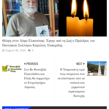
Θλίψη στον Λόφο Ελασσόνας: Έφυγε από τη ζωή ο Πρόεδρος του
Ποντιακού Συλλόγου Κύριλλος Τσακιρίδης
August 06, 2026
0
PREVIOUS
NEXT
Στο 8ο Φεστιβάλ
Η Τσαριτσάνη τιμά
Ελαιολάδου και
τους πατριώτες που
Ελιάς θα συμμετέχει
εκτελέστηκαν από τα
το Επιμελητήριο
ιταλικά και
Λάρισας
γερμανικά
στρατεύματα
Κατοχής