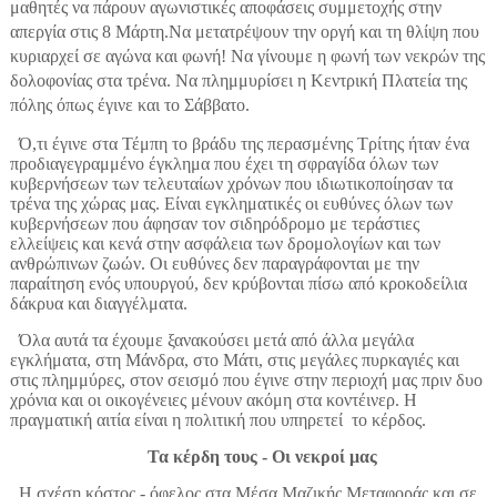
μαθητές να πάρουν αγωνιστικές αποφάσεις συμμετοχής στην
απεργία στις 8 Μάρτη.Να μετατρέψουν την οργή και τη θλίψη που
κυριαρχεί σε αγώνα και φωνή! Να γίνουμε η φωνή των νεκρών της
δολοφονίας στα τρένα. Να πλημμυρίσει η Κεντρική Πλατεία της
πόλης όπως έγινε και το Σάββατο.
Ό,τι έγινε στα Τέμπη το βράδυ της περασμένης Τρίτης ήταν ένα
προδιαγεγραμμένο έγκλημα που έχει τη σφραγίδα όλων των
κυβερνήσεων των τελευταίων χρόνων που ιδιωτικοποίησαν τα
τρένα της χώρας μας. Είναι εγκληματικές οι ευθύνες όλων των
κυβερνήσεων που άφησαν τον σιδηρόδρομο με τεράστιες
ελλείψεις και κενά στην ασφάλεια των δρομολογίων και των
ανθρώπινων ζωών. Οι ευθύνες δεν παραγράφονται με την
παραίτηση ενός υπουργού, δεν κρύβονται πίσω από κροκοδείλια
δάκρυα και διαγγέλματα.
Όλα αυτά τα έχουμε ξανακούσει μετά από άλλα μεγάλα
εγκλήματα, στη Μάνδρα, στο Μάτι, στις μεγάλες πυρκαγιές και
στις πλημμύρες, στον σεισμό που έγινε στην περιοχή μας πριν δυο
χρόνια και οι οικογένειες μένουν ακόμη στα κοντέινερ. Η
πραγματική αιτία είναι η πολιτική που υπηρετεί
το κέρδος.
Τα κέρδη τους - Οι νεκροί μας
Η σχέση κόστος - όφελος στα Μέσα Μαζικής Μεταφοράς και σε