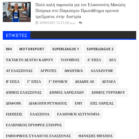
Πολύ καλή παρουσία για τον Ελασσονίτη Μανώλη
Πούρικα στο Παγκόσμιο Πρωτάθλημα ορεινού
τρεξίματος στην Αυστρία
6/09/2023 12:31:00 μ.μ.
ΕΤΙΚΈΤΕΣ
884
MOTORSPORT
SUPERLEAGUE 1
SUPERLEAGUE 2
ΈΚΤΑΚΤΟ ΔΕΛΤΊΟ ΚΑΙΡΟΎ
ΌΛΥΜΠΟΣ
Α' ΕΠΣΛ
ΑΕΛ
ΑΤ ΕΛΑΣΣΌΝΑΣ
ΑΓΡΌΤΕΣ
ΑΘΛΗΤΙΚΆ
ΑΛΛΆΖΟΥΜΕ
Β' ΕΠΣΛ
Γ' ΕΠΣΛ
Γ' ΕΘΝΙΚΉ
ΔΕΔΔΗΕ ΑΕ
ΔΕΥΑΕΛ
ΔΉΜΟΣ ΕΛΑΣΣΌΝΑΣ
ΔΉΜΟΣ ΛΑΡΙΣΑΊΩΝ
ΔΉΜΟΣ ΤΥΡΝΆΒΟΥ
ΔΙΆΦΟΡΑ
ΔΙΑΚΟΠΉ ΡΕΎΜΑΤΟΣ
ΕΜΥ
ΕΠΣ ΛΆΡΙΣΑΣ
ΕΙΔΉΣΕΙΣ
ΕΛΑΣΣΌΝΑ
ΕΛΛΗΝΙΚΉ ΑΣΤΥΝΟΜΊΑ
ΕΛΛΗΝΙΚΌΣ ΕΡΥΘΡΌΣ ΣΤΑΥΡΌΣ
ΕΜΠΟΡΙΚΌΣ ΣΎΛΛΟΓΟΣ ΕΛΑΣΣΌΝΑΣ
ΘΑΝΆΣΗΣ ΜΠΊΖΙΟΣ