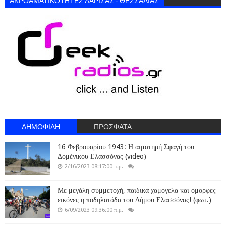
ΔΗΜΟΦΙΛΗ
ΠΡΟΣΦΑΤΑ
16 Φεβρουαρίου 1943: Η αιματηρή Σφαγή του
Δομένικου Ελασσόνας (video)
2/16/2023 08:17:00 π.μ.
Με μεγάλη συμμετοχή, παιδικά χαμόγελα και όμορφες
εικόνες η ποδηλατάδα του Δήμου Ελασσόνας! (φωτ.)
6/09/2023 09:36:00 π.μ.