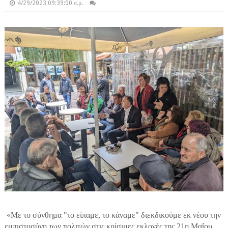
4/29/2023 09:39:00 π.μ.
«Με το σύνθημα "το είπαμε, το κάναμε" διεκδικούμε εκ νέου την
εμπιστοσύνη των πολιτών στις κρίσιμες εκλογές της 21η Μαΐου,