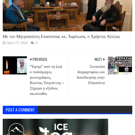
Με τον Μητροπολίτη Ελασσόνας κκ. Χαρίτωνα, ο Χρήστος Κέλλας
April 27, 2026
0
PREVIOUS
NEXT
“Έφυγε” από τη ζωή
Συναυλία
ο παλαίμαχος
διαμαρτυρίας και
φωτογράφος,
διεκδίκησης στην
Κώστας Τσιγιάννης –
Ελασσόνα
Σήμερα η εξόδιος
ακολουθία
POST A COMMENT