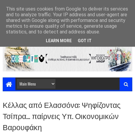
This site uses cookies from Google to deliver its services
and to analyze traffic. Your IP address and user-agent are
shared with Google along with performance and security
metrics to ensure quality of service, generate usage
statistics, and to detect and address abuse.
LEARN MORE
GOT IT
Κέλλας από Ελασσόνα: Ψηφίζοντας
Τσίπρα… παίρνεις Υπ. Οικονομικών
Βαρουφάκη