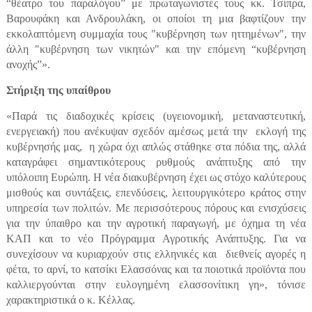
“θέατρο του παραλόγου” με πρωταγωνιστές τους κκ. Τσίπρα,
Βαρουφάκη και Ανδρουλάκη, οι οποίοι τη μια βαφτίζουν την
εκκολαπτόμενη συμμαχία τους "κυβέρνηση των ηττημένων", την
άλλη "κυβέρνηση των νικητών" και την επόμενη “κυβέρνηση
ανοχής”».
Στήριξη της υπαίθρου
«Παρά τις διαδοχικές κρίσεις (υγειονομική, μεταναστευτική,
ενεργειακή) που ανέκυψαν σχεδόν αμέσως μετά την εκλογή της
κυβέρνησής μας, η χώρα όχι απλώς στάθηκε στα πόδια της, αλλά
καταγράφει σημαντικότερους ρυθμούς ανάπτυξης από την
υπόλοιπη Ευρώπη. Η νέα διακυβέρνηση έχει ως στόχο καλύτερους
μισθούς και συντάξεις, επενδύσεις, λειτουργικότερο κράτος στην
υπηρεσία των πολιτών. Με περισσότερους πόρους και ενισχύσεις
για την ύπαιθρο και την αγροτική παραγωγή, με όχημα τη νέα
ΚΑΠ και το νέο Πρόγραμμα Αγροτικής Ανάπτυξης. Για να
συνεχίσουν να κυριαρχούν στις ελληνικές και διεθνείς αγορές η
φέτα, το αρνί, το κατσίκι Ελασσόνας και τα ποιοτικά προϊόντα που
καλλιεργούνται στην ευλογημένη ελασσονίτικη γη», τόνισε
χαρακτηριστικά ο κ. Κέλλας.