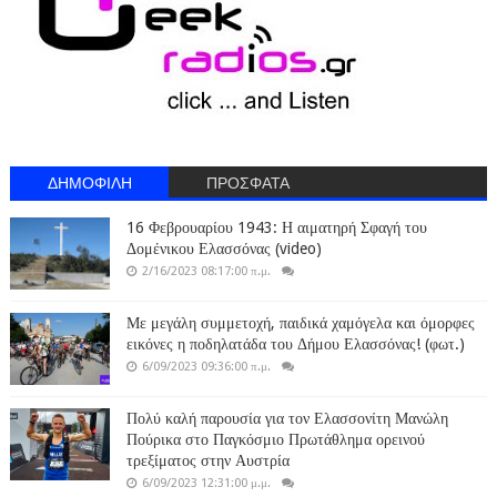
ΔΗΜΟΦΙΛΗ
ΠΡΟΣΦΑΤΑ
16 Φεβρουαρίου 1943: Η αιματηρή Σφαγή του
Δομένικου Ελασσόνας (video)
2/16/2023 08:17:00 π.μ.
Με μεγάλη συμμετοχή, παιδικά χαμόγελα και όμορφες
εικόνες η ποδηλατάδα του Δήμου Ελασσόνας! (φωτ.)
6/09/2023 09:36:00 π.μ.
Πολύ καλή παρουσία για τον Ελασσονίτη Μανώλη
Πούρικα στο Παγκόσμιο Πρωτάθλημα ορεινού
τρεξίματος στην Αυστρία
6/09/2023 12:31:00 μ.μ.