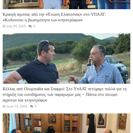
Κραυγή αγωνίας από την «Ένωση Ελασσόνας» στο ΥΠΑΑΤ:
«Κινδυνεύει η βιωσιμότητα των κτηνοτρόφων»
July 09, 2026
0
Κέλλας από Ολυμπιάδα και Σπαρμό: Στο ΥπΑΑΤ πετύχαμε πολλά για τη
στήριξη του εισοδήματος των παραγωγών μας – Πάντα στο πλευρό
αγροτών και κτηνοτρόφων
June 15, 2026
0