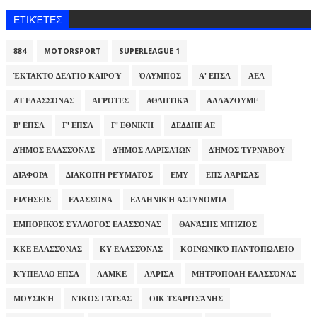
ΕΤΙΚΈΤΕΣ
884
MOTORSPORT
SUPERLEAGUE 1
ΈΚΤΑΚΤΟ ΔΕΛΤΊΟ ΚΑΙΡΟΎ
ΌΛΥΜΠΟΣ
Α' ΕΠΣΛ
ΑΕΛ
ΑΤ ΕΛΑΣΣΌΝΑΣ
ΑΓΡΌΤΕΣ
ΑΘΛΗΤΙΚΆ
ΑΛΛΆΖΟΥΜΕ
Β' ΕΠΣΛ
Γ' ΕΠΣΛ
Γ' ΕΘΝΙΚΉ
ΔΕΔΔΗΕ ΑΕ
ΔΉΜΟΣ ΕΛΑΣΣΌΝΑΣ
ΔΉΜΟΣ ΛΑΡΙΣΑΊΩΝ
ΔΉΜΟΣ ΤΥΡΝΆΒΟΥ
ΔΙΆΦΟΡΑ
ΔΙΑΚΟΠΉ ΡΕΎΜΑΤΟΣ
ΕΜΥ
ΕΠΣ ΛΆΡΙΣΑΣ
ΕΙΔΉΣΕΙΣ
ΕΛΑΣΣΌΝΑ
ΕΛΛΗΝΙΚΉ ΑΣΤΥΝΟΜΊΑ
ΕΜΠΟΡΙΚΌΣ ΣΎΛΛΟΓΟΣ ΕΛΑΣΣΌΝΑΣ
ΘΑΝΆΣΗΣ ΜΠΊΖΙΟΣ
ΚΚΕ ΕΛΑΣΣΌΝΑΣ
ΚΥ ΕΛΑΣΣΌΝΑΣ
ΚΟΙΝΩΝΙΚΌ ΠΑΝΤΟΠΩΛΕΊΟ
ΚΎΠΕΛΛΟ ΕΠΣΛ
ΛΑΜΚΕ
ΛΆΡΙΣΑ
ΜΗΤΡΌΠΟΛΗ ΕΛΑΣΣΌΝΑΣ
ΜΟΥΣΙΚΉ
ΝΊΚΟΣ ΓΆΤΣΑΣ
ΟΙΚ.ΤΣΑΡΙΤΣΆΝΗΣ