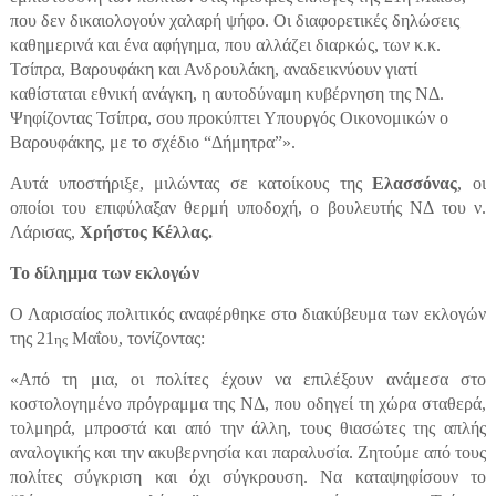
που δεν δικαιολογούν χαλαρή ψήφο. Οι διαφορετικές δηλώσεις
καθημερινά και ένα αφήγημα, που αλλάζει διαρκώς, των κ.κ.
Τσίπρα, Βαρουφάκη και Ανδρουλάκη, αναδεικνύουν γιατί
καθίσταται εθνική ανάγκη, η αυτοδύναμη κυβέρνηση της ΝΔ.
Ψηφίζοντας Τσίπρα, σου προκύπτει Υπουργός Οικονομικών ο
Βαρουφάκης, με το σχέδιο “Δήμητρα”».
Αυτά υποστήριξε, μιλώντας σε κατοίκους της
Ελασσόνας
, οι
οποίοι του επιφύλαξαν θερμή υποδοχή, ο βουλευτής ΝΔ του ν.
Λάρισας,
Χρήστος Κέλλας.
Το δίλημμα των εκλογών
Ο Λαρισαίος πολιτικός αναφέρθηκε στο διακύβευμα των εκλογών
της 21
Μαΐου, τονίζοντας:
ης
«Από τη μια, οι πολίτες έχουν να επιλέξουν ανάμεσα στο
κοστολογημένο πρόγραμμα της ΝΔ, που οδηγεί τη χώρα σταθερά,
τολμηρά, μπροστά και από την άλλη, τους θιασώτες της απλής
αναλογικής και την ακυβερνησία και παραλυσία. Ζητούμε από τους
πολίτες σύγκριση και όχι σύγκρουση. Να καταψηφίσουν το