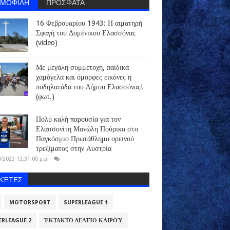
ΗΜΟΦΙΛΗ
ΠΡΟΣΦΑΤΑ
16 Φεβρουαρίου 1943: Η αιματηρή
Σφαγή του Δομένικου Ελασσόνας
(video)
Με μεγάλη συμμετοχή, παιδικά
χαμόγελα και όμορφες εικόνες η
ποδηλατάδα του Δήμου Ελασσόνας!
(φωτ.)
Πολύ καλή παρουσία για τον
Ελασσονίτη Μανώλη Πούρικα στο
Παγκόσμιο Πρωτάθλημα ορεινού
τρεξίματος στην Αυστρία
/2023 12:31:00 μ.μ.
ΙΚΈΤΕΣ
MOTORSPORT
SUPERLEAGUE 1
ERLEAGUE 2
ΈΚΤΑΚΤΟ ΔΕΛΤΊΟ ΚΑΙΡΟΎ