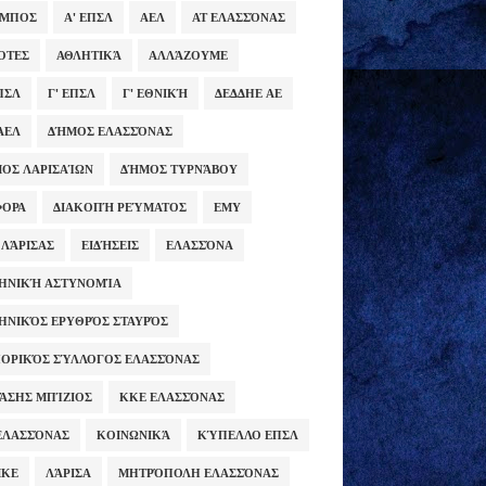
ΥΜΠΟΣ
Α' ΕΠΣΛ
ΑΕΛ
ΑΤ ΕΛΑΣΣΌΝΑΣ
ΌΤΕΣ
ΑΘΛΗΤΙΚΆ
ΑΛΛΆΖΟΥΜΕ
ΕΠΣΛ
Γ' ΕΠΣΛ
Γ' ΕΘΝΙΚΉ
ΔΕΔΔΗΕ ΑΕ
ΑΕΛ
ΔΉΜΟΣ ΕΛΑΣΣΌΝΑΣ
ΟΣ ΛΑΡΙΣΑΊΩΝ
ΔΉΜΟΣ ΤΥΡΝΆΒΟΥ
ΦΟΡΑ
ΔΙΑΚΟΠΉ ΡΕΎΜΑΤΟΣ
ΕΜΥ
 ΛΆΡΙΣΑΣ
ΕΙΔΉΣΕΙΣ
ΕΛΑΣΣΌΝΑ
ΗΝΙΚΉ ΑΣΤΥΝΟΜΊΑ
ΗΝΙΚΌΣ ΕΡΥΘΡΌΣ ΣΤΑΥΡΌΣ
ΟΡΙΚΌΣ ΣΎΛΛΟΓΟΣ ΕΛΑΣΣΌΝΑΣ
ΆΣΗΣ ΜΠΊΖΙΟΣ
ΚΚΕ ΕΛΑΣΣΌΝΑΣ
ΕΛΑΣΣΌΝΑΣ
ΚΟΙΝΩΝΙΚΆ
ΚΎΠΕΛΛΟ ΕΠΣΛ
ΜΚΕ
ΛΆΡΙΣΑ
ΜΗΤΡΌΠΟΛΗ ΕΛΑΣΣΌΝΑΣ