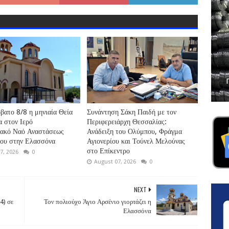
βατο 8/8 η μηνιαία Θεία
Συνάντηση Σάκη Παιδή με τον
α στον Ιερό
Περιφερειάρχη Θεσσαλίας:
ιακό Ναό Αναστάσεως
Ανάδειξη του Ολύμπου, Φράγμα
ρου στην Ελασσόνα
Αγιονερίου και Τούνελ Μελούνας
στο Επίκεντρο
7, 2026
0
August 07, 2026
0
NEXT
4) σε
Τον πολιούχο Άγιο Αρσένιο γιορτάζει η
Ελασσόνα