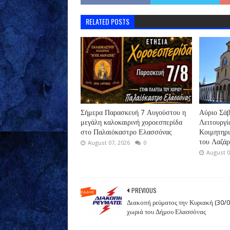
RELATED POSTS
Σήμερα Παρασκευή 7 Αυγούστου η
Αύριο Σάβ
μεγάλη καλοκαιρινή χοροεσπερίδα
Λειτουργί
στο Παλαιόκαστρο Ελασσόνας
Κοιμητηρ
του Λαζά
August 07, 2026
0
August 0
PREVIOUS
Διακοπή ρεύματος την Κυριακή (30/0
χωριά του Δήμου Ελασσόνας