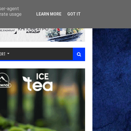
user-agent
erate usage
LEARN MORE
GOT IT
PORT