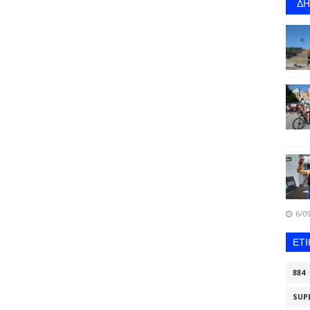
Δ
6/09
ΕΤ
884
SUP