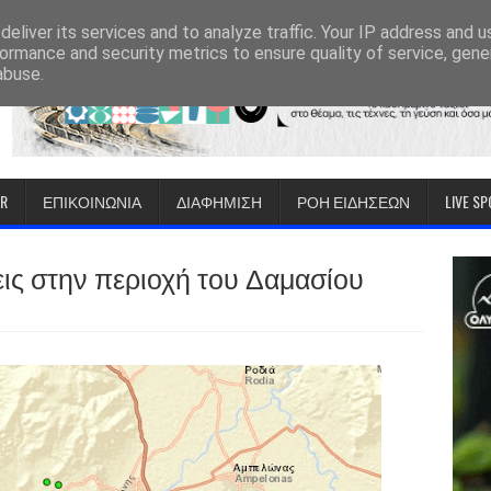
eliver its services and to analyze traffic. Your IP address and 
ormance and security metrics to ensure quality of service, gen
abuse.
IR
ΕΠΙΚΟΙΝΩΝΙΑ
ΔΙΑΦΗΜΙΣΗ
ΡΟΗ ΕΙΔΗΣΕΩΝ
LIVE S
εις στην περιοχή του Δαμασίου