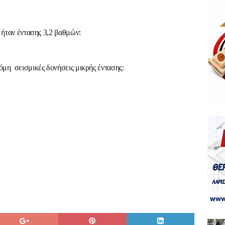
 ήταν έντασης 3,2 βαθμών:
όμη σεισμικές δονήσεις μικρής έντασης: