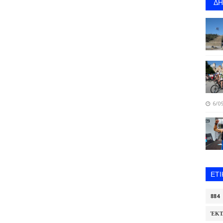
Δ
6/09
ΕΤ
884
ΈΚΤ