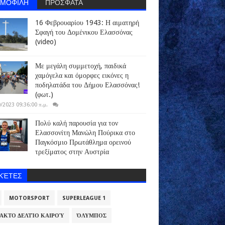
ΗΜΟΦΙΛΗ
ΠΡΟΣΦΑΤΑ
16 Φεβρουαρίου 1943: Η αιματηρή
Σφαγή του Δομένικου Ελασσόνας
(video)
Με μεγάλη συμμετοχή, παιδικά
χαμόγελα και όμορφες εικόνες η
ποδηλατάδα του Δήμου Ελασσόνας!
(φωτ.)
/2023 09:36:00 π.μ.
Πολύ καλή παρουσία για τον
Ελασσονίτη Μανώλη Πούρικα στο
Παγκόσμιο Πρωτάθλημα ορεινού
τρεξίματος στην Αυστρία
ΙΚΈΤΕΣ
MOTORSPORT
SUPERLEAGUE 1
ΑΚΤΟ ΔΕΛΤΊΟ ΚΑΙΡΟΎ
ΌΛΥΜΠΟΣ