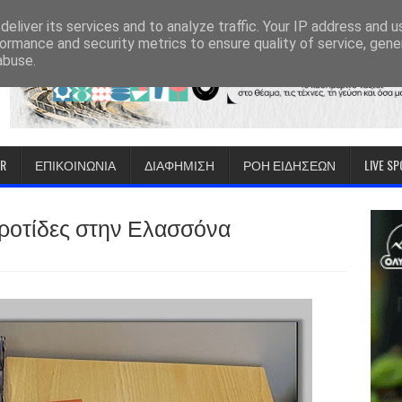
eliver its services and to analyze traffic. Your IP address and 
ormance and security metrics to ensure quality of service, gen
abuse.
IR
ΕΠΙΚΟΙΝΩΝΙΑ
ΔΙΑΦΗΜΙΣΗ
ΡΟΗ ΕΙΔΗΣΕΩΝ
LIVE S
ροτίδες στην Ελασσόνα