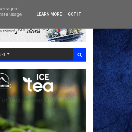
user-agent
erate usage
LEARN MORE
GOT IT
PORT