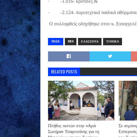
·
-1.016- κροτίδες &
·
-2.124- πυροτεχνικά παιδικά αθύρματα
Ο συλληφθείς οδηγήθηκε στον κ. Εισαγγελ
TAGS:
884
ΕΛΑΣΣΌΝΑ
ΤΟΠΙΚΆ
RELATED POSTS
Πλήθος πιστών στην «Αγιά
Σε ατμόσφ
Σωτήρα» Τσαριτσάνης για τη
Εσπερινό