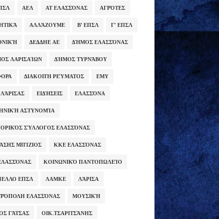
ΕΠΣΛ
ΑΕΛ
ΑΤ ΕΛΑΣΣΌΝΑΣ
ΑΓΡΌΤΕΣ
ΗΤΙΚΆ
ΑΛΛΆΖΟΥΜΕ
Β' ΕΠΣΛ
Γ' ΕΠΣΛ
ΕΘΝΙΚΉ
ΔΕΔΔΗΕ ΑΕ
ΔΉΜΟΣ ΕΛΑΣΣΌΝΑΣ
ΟΣ ΛΑΡΙΣΑΊΩΝ
ΔΉΜΟΣ ΤΥΡΝΆΒΟΥ
ΦΟΡΑ
ΔΙΑΚΟΠΉ ΡΕΎΜΑΤΟΣ
ΕΜΥ
 ΛΆΡΙΣΑΣ
ΕΙΔΉΣΕΙΣ
ΕΛΑΣΣΌΝΑ
ΗΝΙΚΉ ΑΣΤΥΝΟΜΊΑ
ΟΡΙΚΌΣ ΣΎΛΛΟΓΟΣ ΕΛΑΣΣΌΝΑΣ
ΆΣΗΣ ΜΠΊΖΙΟΣ
ΚΚΕ ΕΛΑΣΣΌΝΑΣ
ΕΛΑΣΣΌΝΑΣ
ΚΟΙΝΩΝΙΚΌ ΠΑΝΤΟΠΩΛΕΊΟ
ΕΛΛΟ ΕΠΣΛ
ΛΑΜΚΕ
ΛΆΡΙΣΑ
ΡΌΠΟΛΗ ΕΛΑΣΣΌΝΑΣ
ΜΟΥΣΙΚΉ
ΟΣ ΓΆΤΣΑΣ
ΟΙΚ.ΤΣΑΡΙΤΣΆΝΗΣ