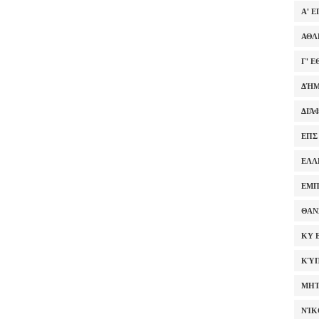
Α' 
ΑΘΛ
Γ' 
ΔΉΜ
ΔΙΆ
ΕΠΣ
ΕΛΛ
ΕΜΠ
ΘΑΝ
ΚΥ 
ΚΎΠ
ΜΗΤ
ΝΊΚ