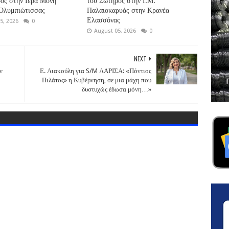
ος στην Ιερά Μονή
του Σωτήρος στην Ι.Μ.
 Ολυμπιώτισσας
Παλαιοκαρυάς στην Κρανέα
Ελασσόνας
5, 2026
0
August 05, 2026
0
NEXT
ν
Ε. Λιακούλη για S/M ΛΑΡΙΣΑ: «Πόντιος
Πιλάτος» η Κυβέρνηση, σε μια μάχη που
δυστυχώς έδωσα μόνη…»