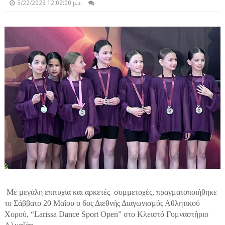
5/22/2023 12:02:00 μ.μ.
Με μεγάλη επιτυχία και αρκετές συμμετοχές, πραγματοποιήθηκε
το Σάββατο 20 Μαΐου ο 6ος Διεθνής Διαγωνισμός Αθλητικού
Χορού, “Larissa Dance Sport Open” στο Κλειστό Γυμναστήριο