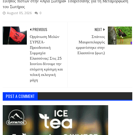
Πλήθος πιστών στην «Αγιά Σωτήρα» Τσαριτσάνης για τη Μεταμόρφωση
του Σωτήρος
August 05, 2026
0
PREVIOUS
NEXT
Οργάνωση Μελών
Σπάνιος
ΣΥΡΙΖΑ-
Μαυροπελαργός
Προοδευτική
εμφανίστηκε στην
Συμμαχία
Ελασσόνα (φωτ.)
Ελασσόνας: Στις 25
Ιουνίου δίνουμε την
επόμενη κρίσιμη και
τελική εκλογική
μάχη
POST A COMMENT