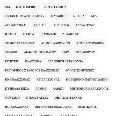
884
MOTORSPORT
SUPERLEAGUE 1
ΈΚΤΑΚΤΟ ΔΕΛΤΊΟ ΚΑΙΡΟΎ
ΌΛΥΜΠΟΣ
Α' ΕΠΣΛ
ΑΕΛ
ΑΤ ΕΛΑΣΣΌΝΑΣ
ΑΓΡΌΤΕΣ
ΑΘΛΗΤΙΚΆ
ΑΛΛΆΖΟΥΜΕ
Β' ΕΠΣΛ
Γ' ΕΠΣΛ
Γ' ΕΘΝΙΚΉ
ΔΕΔΔΗΕ ΑΕ
ΔΉΜΟΣ ΕΛΑΣΣΌΝΑΣ
ΔΉΜΟΣ ΛΑΡΙΣΑΊΩΝ
ΔΉΜΟΣ ΤΥΡΝΆΒΟΥ
ΔΙΆΦΟΡΑ
ΔΙΑΚΟΠΉ ΡΕΎΜΑΤΟΣ
ΕΜΥ
ΕΠΣ ΛΆΡΙΣΑΣ
ΕΙΔΉΣΕΙΣ
ΕΛΑΣΣΌΝΑ
ΕΛΛΗΝΙΚΉ ΑΣΤΥΝΟΜΊΑ
ΕΜΠΟΡΙΚΌΣ ΣΎΛΛΟΓΟΣ ΕΛΑΣΣΌΝΑΣ
ΘΑΝΆΣΗΣ ΜΠΊΖΙΟΣ
ΚΚΕ ΕΛΑΣΣΌΝΑΣ
ΚΥ ΕΛΑΣΣΌΝΑΣ
ΚΟΙΝΩΝΙΚΌ ΠΑΝΤΟΠΩΛΕΊΟ
ΚΎΠΕΛΛΟ ΕΠΣΛ
ΛΑΜΚΕ
ΛΆΡΙΣΑ
ΜΗΤΡΌΠΟΛΗ ΕΛΑΣΣΌΝΑΣ
ΜΟΥΣΙΚΉ
ΝΊΚΟΣ ΓΆΤΣΑΣ
ΟΙΚ.ΤΣΑΡΙΤΣΆΝΗΣ
ΠΟ ΕΛΑΣΣΌΝΑΣ
ΠΕΡΙΦΈΡΕΙΑ ΘΕΣΣΑΛΊΑΣ
ΠΟΛΙΤΙΣΜΌΣ
ΣΥΡΙΖΑ ΕΛΑΣΣΌΝΑΣ
ΤΟΠΙΚΆ
ΤΣΑΡΙΤΣΆΝΗ