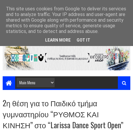
This site uses cookies from Google to deliver its services
and to analyze traffic. Your IP address and user-agent are
shared with Google along with performance and security
metrics to ensure quality of service, generate usage
statistics, and to detect and address abuse.
LEARN MORE
GOT IT
2η θέση για το Παιδικό τμήμα
γυμναστηρίου “ΡΥΘΜΟΣ ΚΑΙ
ΚΙΝΗΣΗ” στο “Larissa Dance Sport Open”