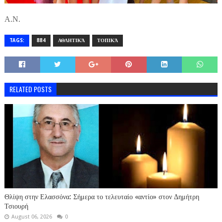
Α.Ν.
TAGS:
884
ΑΘΛΗΤΙΚΆ
ΤΟΠΙΚΆ
RELATED POSTS
Θλίψη στην Ελασσόνα: Σήμερα το τελευταίο «αντίο» στον Δημήτρη
Τσιουρή
August 06, 2026
0