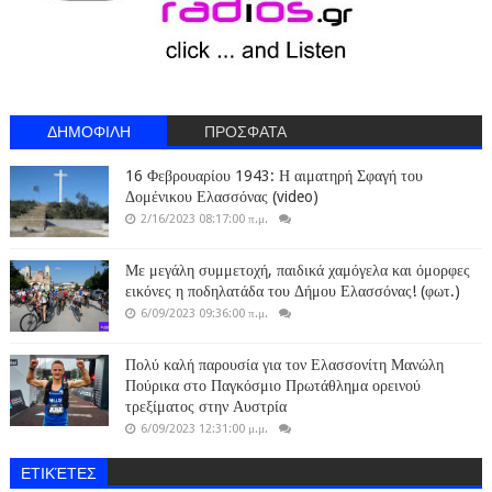
ΔΗΜΟΦΙΛΗ
ΠΡΟΣΦΑΤΑ
16 Φεβρουαρίου 1943: Η αιματηρή Σφαγή του
Δομένικου Ελασσόνας (video)
2/16/2023 08:17:00 π.μ.
Με μεγάλη συμμετοχή, παιδικά χαμόγελα και όμορφες
εικόνες η ποδηλατάδα του Δήμου Ελασσόνας! (φωτ.)
6/09/2023 09:36:00 π.μ.
Πολύ καλή παρουσία για τον Ελασσονίτη Μανώλη
Πούρικα στο Παγκόσμιο Πρωτάθλημα ορεινού
τρεξίματος στην Αυστρία
6/09/2023 12:31:00 μ.μ.
ΕΤΙΚΈΤΕΣ