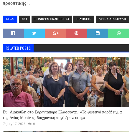
προοπτικής
».
TAGS:
884
ΕΘΝΙΚΈΣ ΕΚΛΟΓΈΣ 23
ΕΙΔΉΣΕΙΣ
ΛΊΤΣΑ ΛΙΑΚΟΎΛΗ
RELATED POSTS
Ευ. Λιακούλη στο Σαραντάπορο Ελασσόνας: «Το φωτεινό παράδειγμα
της Αγίας Μαρίνας, διαχρονική πηγή έμπνευσης»
July 17, 2026
0