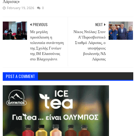
Λάρισας»
February 19, 2026
0
PREVIOUS
NEXT
Με μεγάλη
Νίκος Ντόλας: Στον
προσέλευση η
Α’ Πυροσβεστικό
τελευταία συνάντηση
Σταθμό Λάρισας, ο
της Σχολής Γονέων
υποψήφιος
της ΙΜ Ελασσόνας
βουλευτής ΝΔ
στο Βλαχογιάννι
Λάρισας
POST A COMMENT