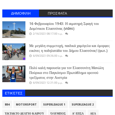
ΔΗΜΟΦΙΛΗ
ΠΡΟΣΦΑΤΑ
16 Φεβρουαρίου 1943: Η αιματηρή Σφαγή του
Δομένικου Ελασσόνας (video)
2/16/2023 08:17:00 π.μ.
Με μεγάλη συμμετοχή, παιδικά χαμόγελα και όμορφες
εικόνες η ποδηλατάδα του Δήμου Ελασσόνας! (φωτ.)
6/09/2023 09:36:00 π.μ.
Πολύ καλή παρουσία για τον Ελασσονίτη Μανώλη
Πούρικα στο Παγκόσμιο Πρωτάθλημα ορεινού
τρεξίματος στην Αυστρία
6/09/2023 12:31:00 μ.μ.
ΕΤΙΚΈΤΕΣ
884
MOTORSPORT
SUPERLEAGUE 1
SUPERLEAGUE 2
ΈΚΤΑΚΤΟ ΔΕΛΤΊΟ ΚΑΙΡΟΎ
ΌΛΥΜΠΟΣ
Α' ΕΠΣΛ
ΑΕΛ