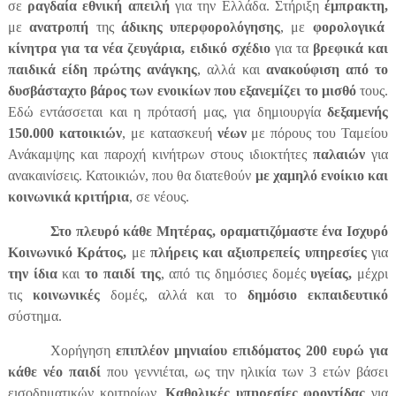
σε
ραγδαία εθνική απειλή
για την Ελλάδα. Στήριξη
έμπρακτη,
με
ανατροπή
της
άδικης υπερφορολόγησης
, με
φορολογικά
κίνητρα για τα νέα ζευγάρια,
ειδικό σχέδιο
για τα
βρεφικά και
παιδικά είδη πρώτης ανάγκης
, αλλά και
ανακούφιση από το
δυσβάσταχτο βάρος των ενοικίων που εξανεμίζει το μισθό
τους.
Εδώ εντάσσεται και η πρότασή μας, για δημιουργία
δεξαμενής
150.000 κατοικιών
, με κατασκευή
νέων
με πόρους του Ταμείου
Ανάκαμψης και παροχή κινήτρων στους ιδιοκτήτες
παλαιών
για
ανακαινίσεις. Κατοικιών, που θα διατεθούν
με χαμηλό ενοίκιο και
κοινωνικά κριτήρια
, σε νέους.
Στο πλευρό κάθε Μητέρας, οραματιζόμαστε ένα Ισχυρό
Κοινωνικό Κράτος,
με
πλήρεις και αξιοπρεπείς υπηρεσίες
για
την ίδια
και
το παιδί της
, από τις δημόσιες δομές
υγείας,
μέχρι
τις
κοινωνικές
δομές, αλλά και το
δημόσιο εκπαιδευτικό
σύστημα.
Χορήγηση
επιπλέον μηνιαίου επιδόματος 200 ευρώ για
κάθε νέο παιδί
που γεννιέται, ως την ηλικία των 3 ετών βάσει
εισοδηματικών κριτηρίων.
Καθολικές υπηρεσίες φροντίδας
για