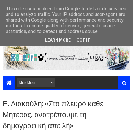
This site uses cookies from Google to deliver its services
and to analyze traffic. Your IP address and user-agent are
shared with Google along with performance and security
metrics to ensure quality of service, generate usage
statistics, and to detect and address abuse.
LEARN MORE
GOT IT
Ε. Λιακούλη: «Στο πλευρό κάθε
Μητέρας, ανατρέπουμε τη
δημογραφική απειλή»