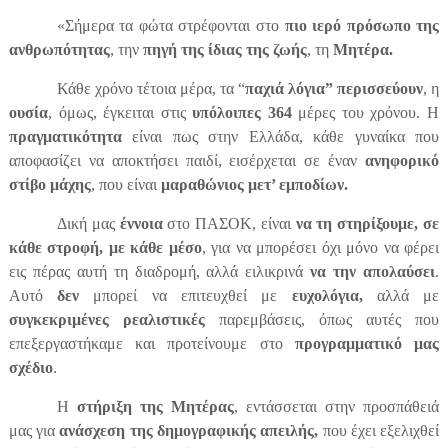
«Σήμερα τα φώτα στρέφονται στο
πιο ιερό πρόσωπο της
ανθρωπότητας
, την
πηγή της ίδιας της ζωής
, τη
Μητέρα.
Κάθε χρόνο τέτοια μέρα, τα “
παχιά λόγια” περισσεύουν
, η
ουσία
, όμως, έγκειται στις
υπόλοιπες 364
μέρες του χρόνου. Η
πραγματικότητα
είναι πως στην Ελλάδα, κάθε γυναίκα που
αποφασίζει να αποκτήσει παιδί, εισέρχεται σε έναν
ανηφορικό
στίβο μάχης
, που είναι
μαραθώνιος μετ’ εμποδίων.
Δική μας
έννοια
στο ΠΑΣΟΚ, είναι
να τη στηρίξουμε, σε
κάθε στροφή, με κάθε μέσο
, για να μπορέσει όχι μόνο να φέρει
εις πέρας αυτή τη διαδρομή, αλλά ειλικρινά
να την απολαύσει
.
Αυτό
δεν
μπορεί να επιτευχθεί με
ευχολόγια,
αλλά με
συγκεκριμένες ρεαλιστικές
παρεμβάσεις, όπως αυτές που
επεξεργαστήκαμε και προτείνουμε στο
προγραμματικό μας
σχέδιο
.
Η
στήριξη της Μητέρας
, εντάσσεται στην προσπάθειά
μας για
ανάσχεση της δημογραφικής απειλής,
που έχει εξελιχθεί