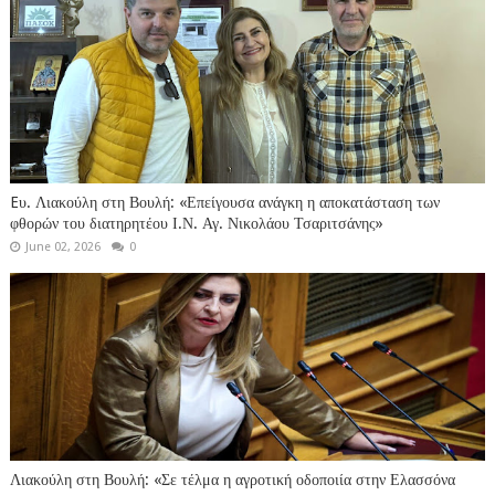
Eυ. Λιακούλη στη Βουλή: «Επείγουσα ανάγκη η αποκατάσταση των
φθορών του διατηρητέου Ι.Ν. Αγ. Νικολάου Τσαριτσάνης»
June 02, 2026
0
Λιακούλη στη Βουλή: «Σε τέλμα η αγροτική οδοποιία στην Ελασσόνα