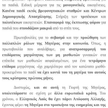
τα παιδιά. Ειδική μέριμνα για τις
μονογονεϊκές
οικογένειες.
Κανένα παιδί εκτός βρεφονηπιακών σταθμών και Κέντρων
Δημιουργικής Απασχόλησης
. Στήριξη των
τριτέκνων
και
πολυτέκνων
οικογενειών.
Επαναφορά της έκπτωσης φόρου
για
παιδιά που
σπουδάζουν μακριά
από το σπίτι τους.
Πρωτοβουλίες για το
σεβασμό
και την
προώθηση
των
πολλαπλών ρόλων της Μητέρας στην κοινωνία.
Όπως, η
πρωτοβουλία που αναλάβαμε, για
αναπροσαρμογή του
επιδόματος μητρότητας των μη μισθωτών
γυναικών στα
επίπεδα των μισθωτών ασφαλισμένων, για ένα
τετράμηνο
επίδομα
μητρότητας -όχι χαμηλότερο από τον κατώτατο μισθό-
προκειμένου το παιδί
να έχει κοντά του τη μητέρα του αυτούς
τους κρίσιμους πρώτους μήνες
.
Δυστυχώς,
και σε αυτή
τη Γιορτή της Μητέρας,
υπολειπόμαστε
σε σχέση με
άλλα ευρωπαϊκά κράτη
. Του
χρόνου, ο
Ελληνικός Λαός θα έχει πάρει Απόφαση Αλλαγής
,
έχοντας φέρει
τη Μητέρα στο προσκήνιο της ευημερίας και της