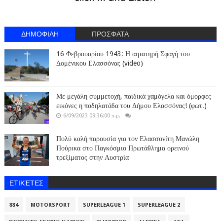
ΔΗΜΟΦΙΛΗ
ΠΡΟΣΦΑΤΑ
16 Φεβρουαρίου 1943: Η αιματηρή Σφαγή του
Δομένικου Ελασσόνας (video)
Με μεγάλη συμμετοχή, παιδικά χαμόγελα και όμορφες
εικόνες η ποδηλατάδα του Δήμου Ελασσόνας! (φωτ.)
6/09/2023 09:36:00 π.μ.
Πολύ καλή παρουσία για τον Ελασσονίτη Μανώλη
Πούρικα στο Παγκόσμιο Πρωτάθλημα ορεινού
τρεξίματος στην Αυστρία
ΕΤΙΚΈΤΕΣ
884
MOTORSPORT
SUPERLEAGUE 1
SUPERLEAGUE 2