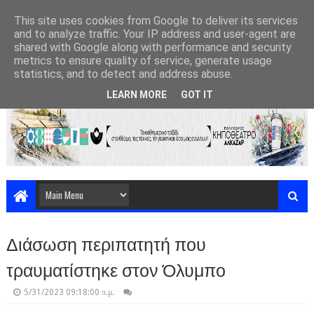
This site uses cookies from Google to deliver its services
and to analyze traffic. Your IP address and user-agent are
shared with Google along with performance and security
metrics to ensure quality of service, generate usage
statistics, and to detect and address abuse.
LEARN MORE
GOT IT
Διάσωση περιπατητή που
τραυματίστηκε στον Όλυμπο
5/31/2023 09:18:00 π.μ.