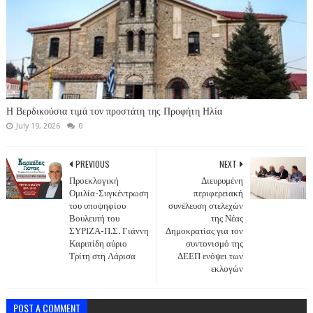
Η Βερδικούσια τιμά τον προστάτη της Προφήτη Ηλία
July 19, 2026
0
PREVIOUS
NEXT
Προεκλογική
Διευρυμένη
Ομιλία-Συγκέντρωση
περιφερειακή
του υποψηφίου
συνέλευση στελεχών
Βουλευτή του
της Νέας
ΣΥΡΙΖΑ-Π.Σ. Γιάννη
Δημοκρατίας για τον
Καριπίδη αύριο
συντονισμό της
Τρίτη στη Λάρισα
ΔΕΕΠ ενόψει των
εκλογών
POST A COMMENT