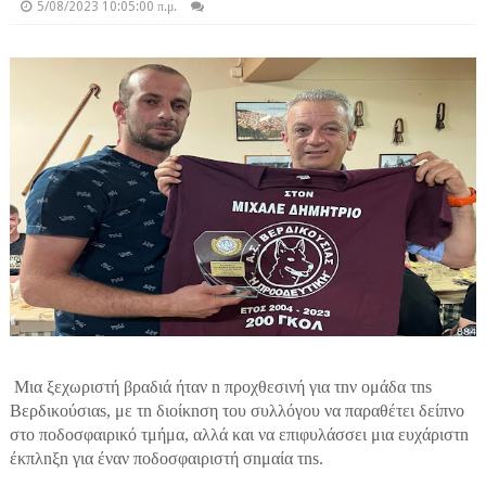
5/08/2023 10:05:00 π.μ.
Μια ξεχωριστή βραδιά ήταν n προχθεσινή για τnν ομάδα τns
Βερδικούσιαs, με τn διοίκnση του συλλόγου να παραθέτει δείπνο
στο ποδοσφαιρικό τμήμα, αλλά και να επιφυλάσσει μια ευχάριστn
έκπλnξn για έναν ποδοσφαιριστή σnμαία τns.