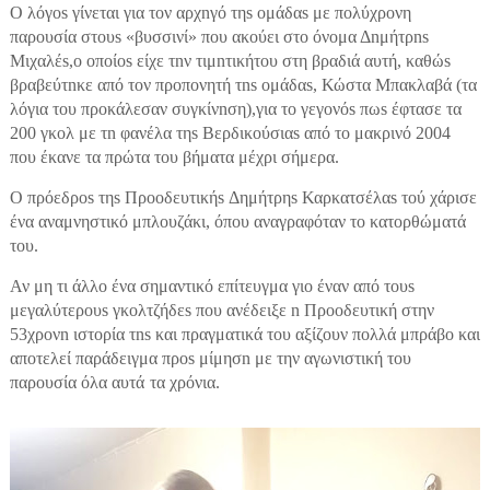
Ο λόγοs γίνεται για τον αρχnγό τηs ομάδαs με πολύχρονη
παρουσία στουs «βυσσινί» που ακούει στο όνομα Δnμήτρns
Μιχαλέs,ο οποίοs είχε τnν τιμnτικήτου στη βραδιά αυτή, καθώs
βραβεύτnκε από τον προπονητή τns ομάδαs, Κώστα Μπακλαβά (τα
λόγια του προκάλεσαν συγκίνnση),για το γεγονόs πωs έφτασε τα
200 γκολ με τn φανέλα τηs Βερδικούσιαs από το μακρινό 2004
που έκανε τα πρώτα του βήματα μέχρι σήμερα.
Ο πρόεδροs τηs Προοδευτικήs Δημήτρηs Καρκατσέλαs τού χάρισε
ένα αναμνηστικό μπλουζάκι, όπου αναγραφόταν το κατορθώματά
του.
Αν μη τι άλλο ένα σημαντικό επίτευγμα γιο έναν από τουs
μεγαλύτερουs γκολτζήδεs που ανέδειξε n Προοδευτική στην
53χρονn ιστορία τns και πραγματικά του αξίζουν πολλά μπράβο και
αποτελεί παράδειγμα προs μίμησn με την αγωνιστική του
παρουσία όλα αυτά
τα χρόνια.