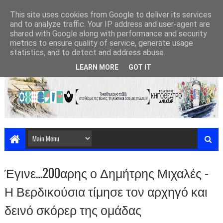
This site uses cookies from Google to deliver its services
and to analyze traffic. Your IP address and user-agent are
shared with Google along with performance and security
metrics to ensure quality of service, generate usage
statistics, and to detect and address abuse.
LEARN MORE
GOT IT
Έγινε…200αρης ο Δημήτρης Μιχαλές -
Η Βερδικούσια τίμησε τον αρχηγό και
δεινό σκόρερ της ομάδας