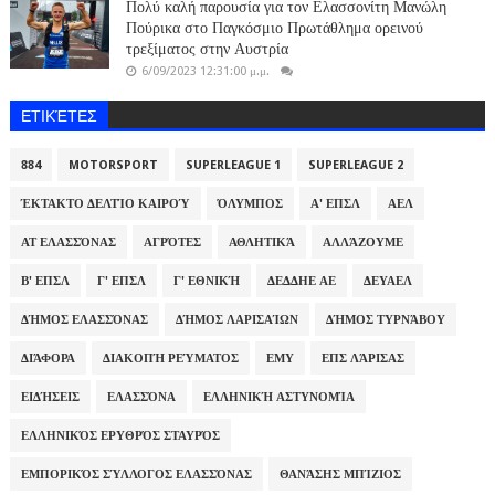
Πολύ καλή παρουσία για τον Ελασσονίτη Μανώλη
Πούρικα στο Παγκόσμιο Πρωτάθλημα ορεινού
τρεξίματος στην Αυστρία
6/09/2023 12:31:00 μ.μ.
ΕΤΙΚΈΤΕΣ
884
MOTORSPORT
SUPERLEAGUE 1
SUPERLEAGUE 2
ΈΚΤΑΚΤΟ ΔΕΛΤΊΟ ΚΑΙΡΟΎ
ΌΛΥΜΠΟΣ
Α' ΕΠΣΛ
ΑΕΛ
ΑΤ ΕΛΑΣΣΌΝΑΣ
ΑΓΡΌΤΕΣ
ΑΘΛΗΤΙΚΆ
ΑΛΛΆΖΟΥΜΕ
Β' ΕΠΣΛ
Γ' ΕΠΣΛ
Γ' ΕΘΝΙΚΉ
ΔΕΔΔΗΕ ΑΕ
ΔΕΥΑΕΛ
ΔΉΜΟΣ ΕΛΑΣΣΌΝΑΣ
ΔΉΜΟΣ ΛΑΡΙΣΑΊΩΝ
ΔΉΜΟΣ ΤΥΡΝΆΒΟΥ
ΔΙΆΦΟΡΑ
ΔΙΑΚΟΠΉ ΡΕΎΜΑΤΟΣ
ΕΜΥ
ΕΠΣ ΛΆΡΙΣΑΣ
ΕΙΔΉΣΕΙΣ
ΕΛΑΣΣΌΝΑ
ΕΛΛΗΝΙΚΉ ΑΣΤΥΝΟΜΊΑ
ΕΛΛΗΝΙΚΌΣ ΕΡΥΘΡΌΣ ΣΤΑΥΡΌΣ
ΕΜΠΟΡΙΚΌΣ ΣΎΛΛΟΓΟΣ ΕΛΑΣΣΌΝΑΣ
ΘΑΝΆΣΗΣ ΜΠΊΖΙΟΣ