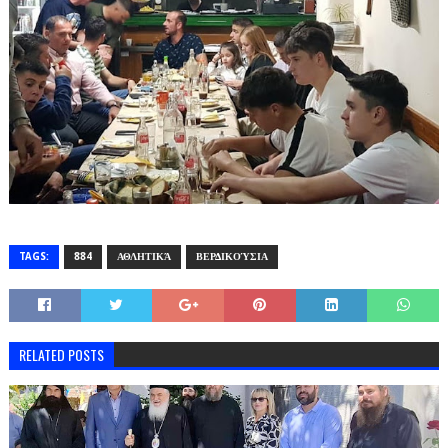
TAGS:
884
ΑΘΛΗΤΙΚΆ
ΒΕΡΔΙΚΟΎΣΙΑ
RELATED POSTS