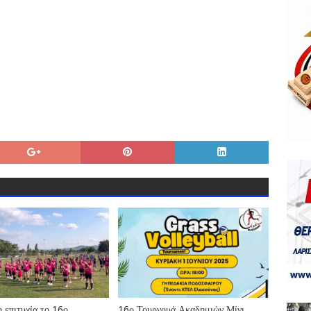
 επιτυχία το 16ο
16ο Τουρνουά Ακαδημιών Μίνι