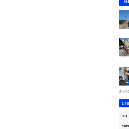
Δ
6/09
ΕΤ
884
SUP