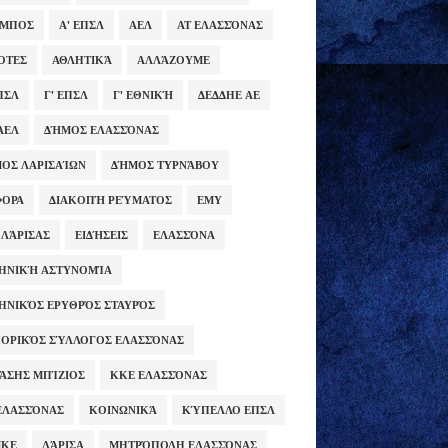
ΥΜΠΟΣ
Α' ΕΠΣΛ
ΑΕΛ
ΑΤ ΕΛΑΣΣΌΝΑΣ
ΌΤΕΣ
ΑΘΛΗΤΙΚΆ
ΑΛΛΆΖΟΥΜΕ
ΕΠΣΛ
Γ' ΕΠΣΛ
Γ' ΕΘΝΙΚΉ
ΔΕΔΔΗΕ ΑΕ
ΑΕΛ
ΔΉΜΟΣ ΕΛΑΣΣΌΝΑΣ
ΟΣ ΛΑΡΙΣΑΊΩΝ
ΔΉΜΟΣ ΤΥΡΝΆΒΟΥ
ΦΟΡΑ
ΔΙΑΚΟΠΉ ΡΕΎΜΑΤΟΣ
ΕΜΥ
 ΛΆΡΙΣΑΣ
ΕΙΔΉΣΕΙΣ
ΕΛΑΣΣΌΝΑ
ΗΝΙΚΉ ΑΣΤΥΝΟΜΊΑ
ΗΝΙΚΌΣ ΕΡΥΘΡΌΣ ΣΤΑΥΡΌΣ
ΟΡΙΚΌΣ ΣΎΛΛΟΓΟΣ ΕΛΑΣΣΌΝΑΣ
ΆΣΗΣ ΜΠΊΖΙΟΣ
ΚΚΕ ΕΛΑΣΣΌΝΑΣ
ΕΛΑΣΣΌΝΑΣ
ΚΟΙΝΩΝΙΚΆ
ΚΎΠΕΛΛΟ ΕΠΣΛ
ΜΚΕ
ΛΆΡΙΣΑ
ΜΗΤΡΌΠΟΛΗ ΕΛΑΣΣΌΝΑΣ