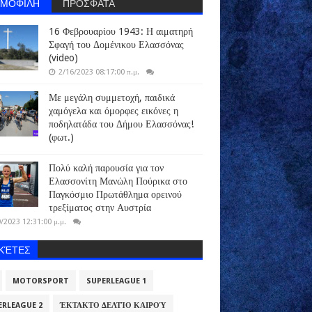
ΗΜΟΦΙΛΗ
ΠΡΟΣΦΑΤΑ
16 Φεβρουαρίου 1943: Η αιματηρή
Σφαγή του Δομένικου Ελασσόνας
(video)
2/16/2023 08:17:00 π.μ.
Με μεγάλη συμμετοχή, παιδικά
χαμόγελα και όμορφες εικόνες η
ποδηλατάδα του Δήμου Ελασσόνας!
(φωτ.)
Πολύ καλή παρουσία για τον
Ελασσονίτη Μανώλη Πούρικα στο
Παγκόσμιο Πρωτάθλημα ορεινού
τρεξίματος στην Αυστρία
/2023 12:31:00 μ.μ.
ΙΚΈΤΕΣ
MOTORSPORT
SUPERLEAGUE 1
ERLEAGUE 2
ΈΚΤΑΚΤΟ ΔΕΛΤΊΟ ΚΑΙΡΟΎ