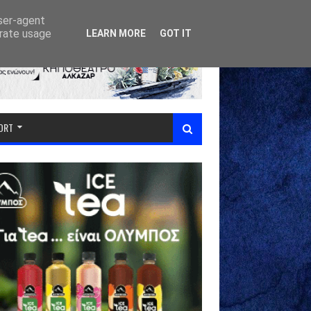
user-agent
erate usage
LEARN MORE
GOT IT
PORT