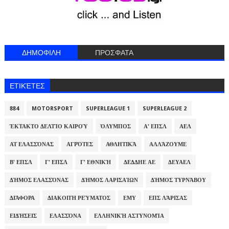
ΔΗΜΟΦΙΛΗ
ΠΡΟΣΦΑΤΑ
ΕΤΙΚΈΤΕΣ
884
MOTORSPORT
SUPERLEAGUE 1
SUPERLEAGUE 2
ΈΚΤΑΚΤΟ ΔΕΛΤΊΟ ΚΑΙΡΟΎ
ΌΛΥΜΠΟΣ
Α' ΕΠΣΛ
ΑΕΛ
ΑΤ ΕΛΑΣΣΌΝΑΣ
ΑΓΡΌΤΕΣ
ΑΘΛΗΤΙΚΆ
ΑΛΛΆΖΟΥΜΕ
Β' ΕΠΣΛ
Γ' ΕΠΣΛ
Γ' ΕΘΝΙΚΉ
ΔΕΔΔΗΕ ΑΕ
ΔΕΥΑΕΛ
ΔΉΜΟΣ ΕΛΑΣΣΌΝΑΣ
ΔΉΜΟΣ ΛΑΡΙΣΑΊΩΝ
ΔΉΜΟΣ ΤΥΡΝΆΒΟΥ
ΔΙΆΦΟΡΑ
ΔΙΑΚΟΠΉ ΡΕΎΜΑΤΟΣ
ΕΜΥ
ΕΠΣ ΛΆΡΙΣΑΣ
ΕΙΔΉΣΕΙΣ
ΕΛΑΣΣΌΝΑ
ΕΛΛΗΝΙΚΉ ΑΣΤΥΝΟΜΊΑ