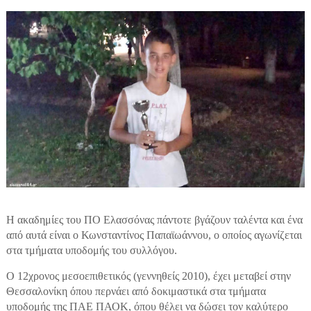
Η ακαδημίες του ΠΟ Ελασσόνας πάντοτε βγάζουν ταλέντα και ένα
από αυτά είναι ο Κωνσταντίνος Παπαϊωάννου, ο οποίος αγωνίζεται
στα τμήματα υποδομής του συλλόγου.
Ο 12χρονος μεσοεπιθετικός (γεννηθείς 2010), έχει μεταβεί στην
Θεσσαλονίκη όπου περνάει από δοκιμαστικά στα τμήματα
υποδομής της ΠΑΕ ΠΑΟΚ, όπου θέλει να δώσει τον καλύτερο