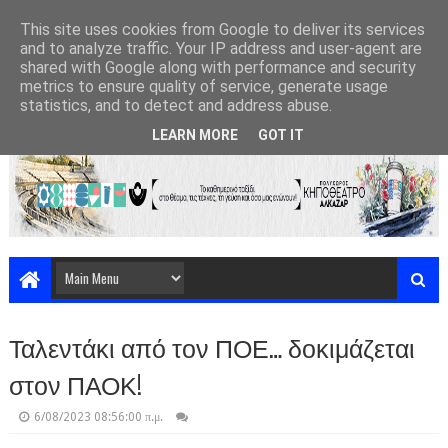
This site uses cookies from Google to deliver its services
and to analyze traffic. Your IP address and user-agent are
shared with Google along with performance and security
metrics to ensure quality of service, generate usage
statistics, and to detect and address abuse.
LEARN MORE
GOT IT
Ταλεντάκι από τον ΠΟΕ… δοκιμάζεται
στον ΠΑΟΚ!
6/08/2023 08:56:00 π.μ.