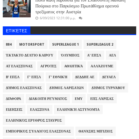
Πούρικα στο Παγκόσμιο Πρωτάθλημα ορεινού
τρεξίματος στην Αυστρία
6/09/2023 12:31:00 μ.μ.
ΕΤΙΚΈΤΕΣ
884
MOTORSPORT
SUPERLEAGUE 1
SUPERLEAGUE 2
ΈΚΤΑΚΤΟ ΔΕΛΤΊΟ ΚΑΙΡΟΎ
ΌΛΥΜΠΟΣ
Α' ΕΠΣΛ
ΑΕΛ
ΑΤ ΕΛΑΣΣΌΝΑΣ
ΑΓΡΌΤΕΣ
ΑΘΛΗΤΙΚΆ
ΑΛΛΆΖΟΥΜΕ
Β' ΕΠΣΛ
Γ' ΕΠΣΛ
Γ' ΕΘΝΙΚΉ
ΔΕΔΔΗΕ ΑΕ
ΔΕΥΑΕΛ
ΔΉΜΟΣ ΕΛΑΣΣΌΝΑΣ
ΔΉΜΟΣ ΛΑΡΙΣΑΊΩΝ
ΔΉΜΟΣ ΤΥΡΝΆΒΟΥ
ΔΙΆΦΟΡΑ
ΔΙΑΚΟΠΉ ΡΕΎΜΑΤΟΣ
ΕΜΥ
ΕΠΣ ΛΆΡΙΣΑΣ
ΕΙΔΉΣΕΙΣ
ΕΛΑΣΣΌΝΑ
ΕΛΛΗΝΙΚΉ ΑΣΤΥΝΟΜΊΑ
ΕΛΛΗΝΙΚΌΣ ΕΡΥΘΡΌΣ ΣΤΑΥΡΌΣ
ΕΜΠΟΡΙΚΌΣ ΣΎΛΛΟΓΟΣ ΕΛΑΣΣΌΝΑΣ
ΘΑΝΆΣΗΣ ΜΠΊΖΙΟΣ