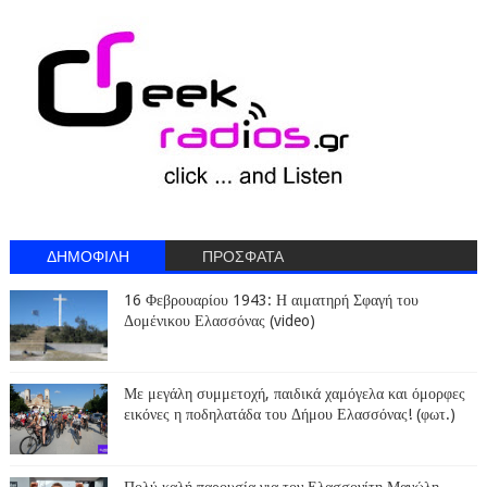
ΔΗΜΟΦΙΛΗ
ΠΡΟΣΦΑΤΑ
16 Φεβρουαρίου 1943: Η αιματηρή Σφαγή του
Δομένικου Ελασσόνας (video)
Με μεγάλη συμμετοχή, παιδικά χαμόγελα και όμορφες
εικόνες η ποδηλατάδα του Δήμου Ελασσόνας! (φωτ.)
Πολύ καλή παρουσία για τον Ελασσονίτη Μανώλη