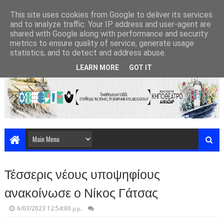
This site uses cookies from Google to deliver its services
and to analyze traffic. Your IP address and user-agent are
shared with Google along with performance and security
metrics to ensure quality of service, generate usage
statistics, and to detect and address abuse.
LEARN MORE
GOT IT
Τέσσερις νέους υποψηφίους
ανακοίνωσε ο Νίκος Γάτσας
6/03/2023 12:54:00 μ.μ.