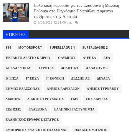
Πολύ καλή παρουσία για τον Ελασσονίτη Μανώλη
Πούρικα στο Παγκόσμιο Πρωτάθλημα ορεινού
τρεξίματος στην Αυστρία
6/09/2023 12:31:00 μ.μ.
ΕΤΙΚΈΤΕΣ
884
MOTORSPORT
SUPERLEAGUE 1
SUPERLEAGUE 2
ΈΚΤΑΚΤΟ ΔΕΛΤΊΟ ΚΑΙΡΟΎ
ΌΛΥΜΠΟΣ
Α' ΕΠΣΛ
ΑΕΛ
ΑΤ ΕΛΑΣΣΌΝΑΣ
ΑΓΡΌΤΕΣ
ΑΘΛΗΤΙΚΆ
ΑΛΛΆΖΟΥΜΕ
Β' ΕΠΣΛ
Γ' ΕΠΣΛ
Γ' ΕΘΝΙΚΉ
ΔΕΔΔΗΕ ΑΕ
ΔΕΥΑΕΛ
ΔΉΜΟΣ ΕΛΑΣΣΌΝΑΣ
ΔΉΜΟΣ ΛΑΡΙΣΑΊΩΝ
ΔΉΜΟΣ ΤΥΡΝΆΒΟΥ
ΔΙΆΦΟΡΑ
ΔΙΑΚΟΠΉ ΡΕΎΜΑΤΟΣ
ΕΜΥ
ΕΠΣ ΛΆΡΙΣΑΣ
ΕΙΔΉΣΕΙΣ
ΕΛΑΣΣΌΝΑ
ΕΛΛΗΝΙΚΉ ΑΣΤΥΝΟΜΊΑ
ΕΛΛΗΝΙΚΌΣ ΕΡΥΘΡΌΣ ΣΤΑΥΡΌΣ
ΕΜΠΟΡΙΚΌΣ ΣΎΛΛΟΓΟΣ ΕΛΑΣΣΌΝΑΣ
ΘΑΝΆΣΗΣ ΜΠΊΖΙΟΣ