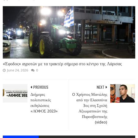
«Έφοδος» αγροτών με τα τρακτέρ σήμερα στο κέντρο της Λάρισας
June 24, 2026
0
PREVIOUS
NEXT
Διήμερες
O Χρήστος Μανώλης
πολιτιστικές
από την Ελασσόνα
εκδηλώσεις
3ος στη Σχολή
«ΛΟΦΟΣ 2023»
Αξιωματικών της
Πυροσβεστικής
(video)