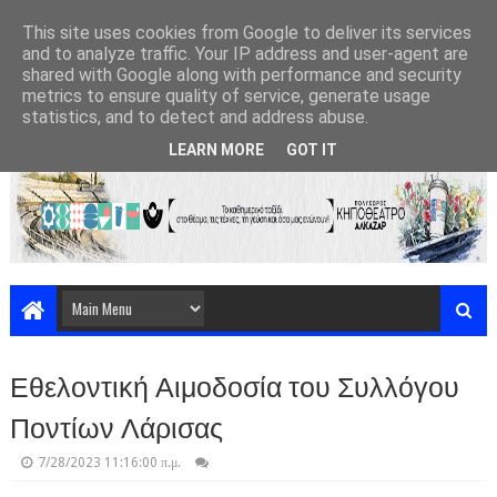
This site uses cookies from Google to deliver its services
and to analyze traffic. Your IP address and user-agent are
shared with Google along with performance and security
metrics to ensure quality of service, generate usage
statistics, and to detect and address abuse.
LEARN MORE
GOT IT
Εθελοντική Αιμοδοσία του Συλλόγου
Ποντίων Λάρισας
7/28/2023 11:16:00 π.μ.