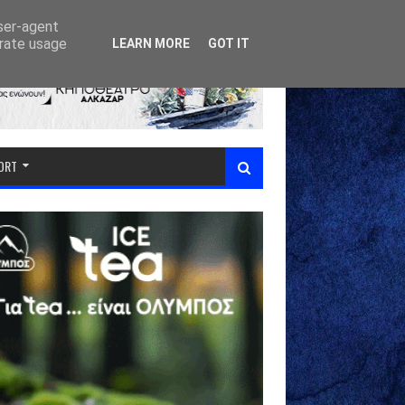
user-agent
erate usage
LEARN MORE
GOT IT
PORT