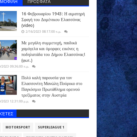
ΗΜΟΦΙΛΗ
ΠΡΟΣΦΑΤΑ
16 Φεβρουαρίου 1943: Η αιματηρή
Σφαγή του Δομένικου Ελασσόνας
(video)
2/16/2023 08:17:00 π.μ.
Με μεγάλη συμμετοχή, παιδικά
χαμόγελα και όμορφες εικόνες η
ποδηλατάδα του Δήμου Ελασσόνας!
(φωτ.)
/2023 09:36:00 π.μ.
Πολύ καλή παρουσία για τον
Ελασσονίτη Μανώλη Πούρικα στο
Παγκόσμιο Πρωτάθλημα ορεινού
τρεξίματος στην Αυστρία
/2023 12:31:00 μ.μ.
ΙΚΈΤΕΣ
MOTORSPORT
SUPERLEAGUE 1