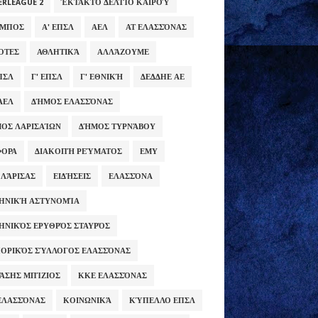
ERLEAGUE 2
ΈΚΤΑΚΤΟ ΔΕΛΤΊΟ ΚΑΙΡΟΎ
ΥΜΠΟΣ
Α' ΕΠΣΛ
ΑΕΛ
ΑΤ ΕΛΑΣΣΌΝΑΣ
ΌΤΕΣ
ΑΘΛΗΤΙΚΆ
ΑΛΛΆΖΟΥΜΕ
ΕΠΣΛ
Γ' ΕΠΣΛ
Γ' ΕΘΝΙΚΉ
ΔΕΔΔΗΕ ΑΕ
ΑΕΛ
ΔΉΜΟΣ ΕΛΑΣΣΌΝΑΣ
ΟΣ ΛΑΡΙΣΑΊΩΝ
ΔΉΜΟΣ ΤΥΡΝΆΒΟΥ
ΦΟΡΑ
ΔΙΑΚΟΠΉ ΡΕΎΜΑΤΟΣ
ΕΜΥ
 ΛΆΡΙΣΑΣ
ΕΙΔΉΣΕΙΣ
ΕΛΑΣΣΌΝΑ
ΗΝΙΚΉ ΑΣΤΥΝΟΜΊΑ
ΗΝΙΚΌΣ ΕΡΥΘΡΌΣ ΣΤΑΥΡΌΣ
ΟΡΙΚΌΣ ΣΎΛΛΟΓΟΣ ΕΛΑΣΣΌΝΑΣ
ΆΣΗΣ ΜΠΊΖΙΟΣ
ΚΚΕ ΕΛΑΣΣΌΝΑΣ
ΕΛΑΣΣΌΝΑΣ
ΚΟΙΝΩΝΙΚΆ
ΚΎΠΕΛΛΟ ΕΠΣΛ