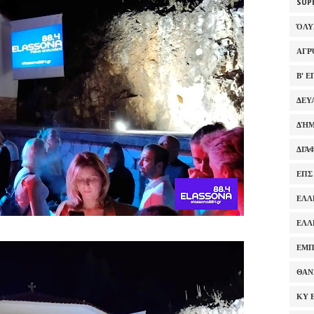
SUP
ΌΛ
ΑΓΡ
Β' 
ΔΕΥ
ΔΉΜ
ΔΙΆ
ΕΠΣ
ΕΛΛ
ΕΛΛ
ΕΜΠ
ΘΑΝ
ΚΥ 