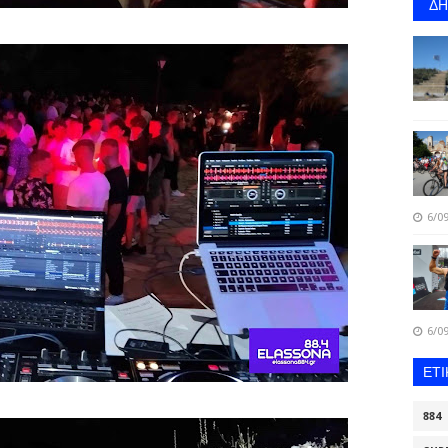
Δ
6/09
6/09
ΕΤ
884