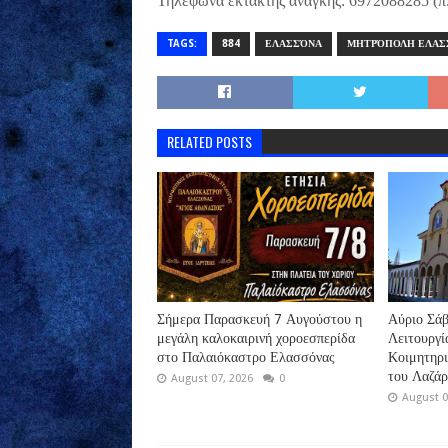
Τηλέφωνα έκτακτης ανάγκης: 6972088285 (π
TAGS:
884
ΕΛΑΣΣΌΝΑ
ΜΗΤΡΌΠΟΛΗ ΕΛΑΣ
RELATED POSTS
Σήμερα Παρασκευή 7 Αυγούστου η
Αύριο Σάβ
μεγάλη καλοκαιρινή χοροεσπερίδα
Λειτουργί
στο Παλαιόκαστρο Ελασσόνας
Κοιμητηρ
του Λαζά
August 07, 2026
0
August 0