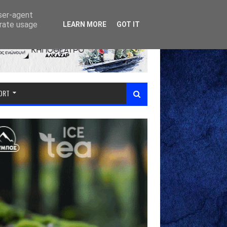
user-agent
erate usage
LEARN MORE
GOT IT
PORT