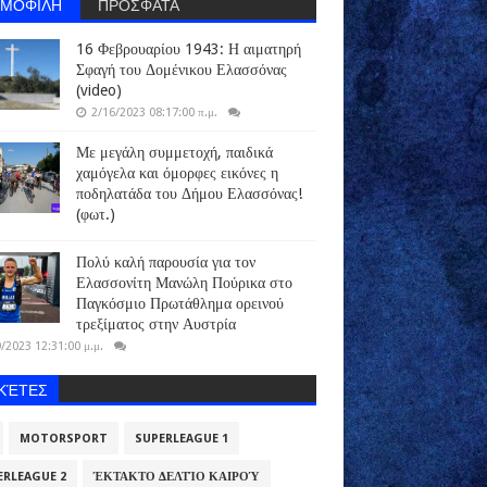
ΗΜΟΦΙΛΗ
ΠΡΟΣΦΑΤΑ
16 Φεβρουαρίου 1943: Η αιματηρή
Σφαγή του Δομένικου Ελασσόνας
(video)
2/16/2023 08:17:00 π.μ.
Με μεγάλη συμμετοχή, παιδικά
χαμόγελα και όμορφες εικόνες η
ποδηλατάδα του Δήμου Ελασσόνας!
(φωτ.)
Πολύ καλή παρουσία για τον
Ελασσονίτη Μανώλη Πούρικα στο
Παγκόσμιο Πρωτάθλημα ορεινού
τρεξίματος στην Αυστρία
/2023 12:31:00 μ.μ.
ΙΚΈΤΕΣ
MOTORSPORT
SUPERLEAGUE 1
ERLEAGUE 2
ΈΚΤΑΚΤΟ ΔΕΛΤΊΟ ΚΑΙΡΟΎ