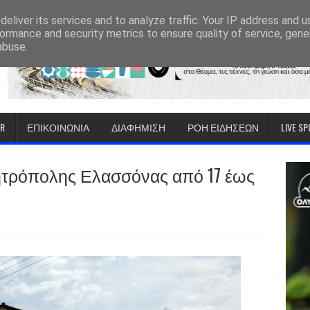
eliver its services and to analyze traffic. Your IP address and 
ormance and security metrics to ensure quality of service, gen
abuse.
IR
ΕΠΙΚΟΙΝΩΝΙΑ
ΔΙΑΦΗΜΙΣΗ
ΡΟΗ ΕΙΔΗΣΕΩΝ
LIVE S
Μητρόπολης Ελασσόνας από 17 έως