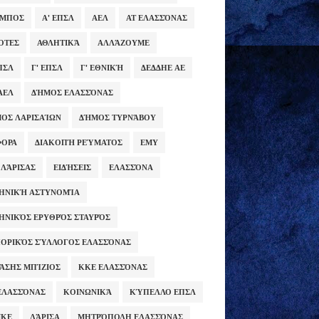
ΥΜΠΟΣ
Α' ΕΠΣΛ
ΑΕΛ
ΑΤ ΕΛΑΣΣΌΝΑΣ
ΌΤΕΣ
ΑΘΛΗΤΙΚΆ
ΑΛΛΆΖΟΥΜΕ
ΕΠΣΛ
Γ' ΕΠΣΛ
Γ' ΕΘΝΙΚΉ
ΔΕΔΔΗΕ ΑΕ
ΑΕΛ
ΔΉΜΟΣ ΕΛΑΣΣΌΝΑΣ
ΟΣ ΛΑΡΙΣΑΊΩΝ
ΔΉΜΟΣ ΤΥΡΝΆΒΟΥ
ΦΟΡΑ
ΔΙΑΚΟΠΉ ΡΕΎΜΑΤΟΣ
ΕΜΥ
 ΛΆΡΙΣΑΣ
ΕΙΔΉΣΕΙΣ
ΕΛΑΣΣΌΝΑ
ΗΝΙΚΉ ΑΣΤΥΝΟΜΊΑ
ΗΝΙΚΌΣ ΕΡΥΘΡΌΣ ΣΤΑΥΡΌΣ
ΟΡΙΚΌΣ ΣΎΛΛΟΓΟΣ ΕΛΑΣΣΌΝΑΣ
ΆΣΗΣ ΜΠΊΖΙΟΣ
ΚΚΕ ΕΛΑΣΣΌΝΑΣ
ΕΛΑΣΣΌΝΑΣ
ΚΟΙΝΩΝΙΚΆ
ΚΎΠΕΛΛΟ ΕΠΣΛ
ΜΚΕ
ΛΆΡΙΣΑ
ΜΗΤΡΌΠΟΛΗ ΕΛΑΣΣΌΝΑΣ