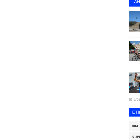
Δ
6/09
ΕΤ
884
SUP