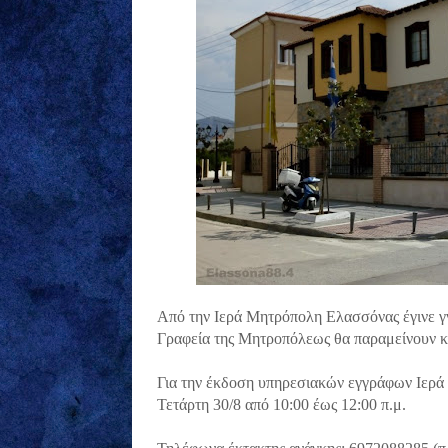
Από την Ιερά Μητρόπολη Ελασσόνας έγινε γ
Γραφεία της Μητροπόλεως θα παραμείνουν κ
Για την έκδοση υπηρεσιακών εγγράφων Ιερά 
Τετάρτη 30/8 από 10:00 έως 12:00 π.μ.