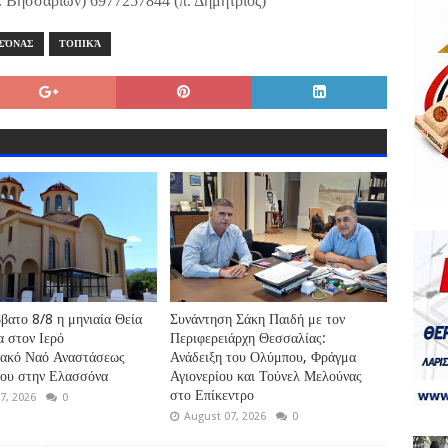
. Βησσαρίων) 6977257844 (π. Δημήτριος)
ΣΌΝΑΣ
ΤΟΠΙΚΆ
βατο 8/8 η μηνιαία Θεία
Συνάντηση Σάκη Παιδή με τον
α στον Ιερό
Περιφερειάρχη Θεσσαλίας:
ιακό Ναό Αναστάσεως
Ανάδειξη του Ολύμπου, Φράγμα
ρου στην Ελασσόνα
Αγιονερίου και Τούνελ Μελούνας
στο Επίκεντρο
7, 2026
0
August 07, 2026
0