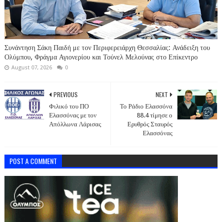
Συνάντηση Σάκη Παιδή με τον Περιφερειάρχη Θεσσαλίας: Ανάδειξη του
Ολύμπου, Φράγμα Αγιονερίου και Τούνελ Μελούνας στο Επίκεντρο
August 07, 2026
0
PREVIOUS
NEXT
Φιλικό του ΠΟ
Το Ράδιο Ελασσόνα
Ελασσόνας με τον
88.4 τίμησε ο
Απόλλωνα Λάρισας
Ερυθρός Σταυρός
Ελασσόνας
POST A COMMENT