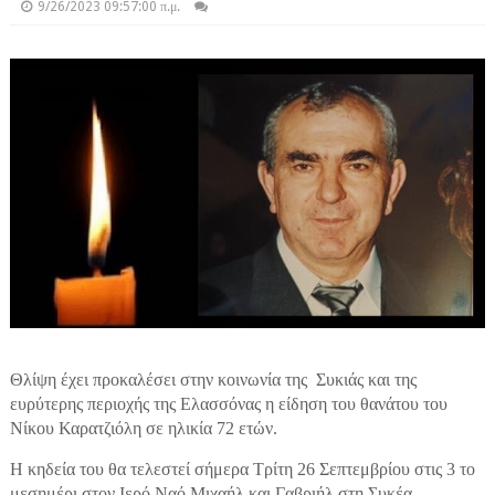
9/26/2023 09:57:00 π.μ.
Θλίψη έχει προκαλέσει στην κοινωνία της Συκιάς και της
ευρύτερης περιοχής της Ελασσόνας η είδηση του θανάτου του
Νίκου Καρατζιόλη σε ηλικία 72 ετών.
Η κηδεία του θα τελεστεί σήμερα Τρίτη 26 Σεπτεμβρίου στις 3 το
μεσημέρι στον Ιερό Ναό Μιχαήλ και Γαβριήλ στη Συκέα