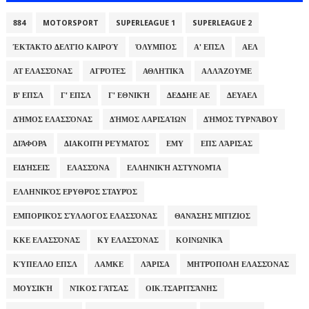
884
MOTORSPORT
SUPERLEAGUE 1
SUPERLEAGUE 2
ΈΚΤΑΚΤΟ ΔΕΛΤΊΟ ΚΑΙΡΟΎ
ΌΛΥΜΠΟΣ
Α' ΕΠΣΛ
ΑΕΛ
ΑΤ ΕΛΑΣΣΌΝΑΣ
ΑΓΡΌΤΕΣ
ΑΘΛΗΤΙΚΆ
ΑΛΛΆΖΟΥΜΕ
Β' ΕΠΣΛ
Γ' ΕΠΣΛ
Γ' ΕΘΝΙΚΉ
ΔΕΔΔΗΕ ΑΕ
ΔΕΥΑΕΛ
ΔΉΜΟΣ ΕΛΑΣΣΌΝΑΣ
ΔΉΜΟΣ ΛΑΡΙΣΑΊΩΝ
ΔΉΜΟΣ ΤΥΡΝΆΒΟΥ
ΔΙΆΦΟΡΑ
ΔΙΑΚΟΠΉ ΡΕΎΜΑΤΟΣ
ΕΜΥ
ΕΠΣ ΛΆΡΙΣΑΣ
ΕΙΔΉΣΕΙΣ
ΕΛΑΣΣΌΝΑ
ΕΛΛΗΝΙΚΉ ΑΣΤΥΝΟΜΊΑ
ΕΛΛΗΝΙΚΌΣ ΕΡΥΘΡΌΣ ΣΤΑΥΡΌΣ
ΕΜΠΟΡΙΚΌΣ ΣΎΛΛΟΓΟΣ ΕΛΑΣΣΌΝΑΣ
ΘΑΝΆΣΗΣ ΜΠΊΖΙΟΣ
ΚΚΕ ΕΛΑΣΣΌΝΑΣ
ΚΥ ΕΛΑΣΣΌΝΑΣ
ΚΟΙΝΩΝΙΚΆ
ΚΎΠΕΛΛΟ ΕΠΣΛ
ΛΑΜΚΕ
ΛΆΡΙΣΑ
ΜΗΤΡΌΠΟΛΗ ΕΛΑΣΣΌΝΑΣ
ΜΟΥΣΙΚΉ
ΝΊΚΟΣ ΓΆΤΣΑΣ
ΟΙΚ.ΤΣΑΡΙΤΣΆΝΗΣ