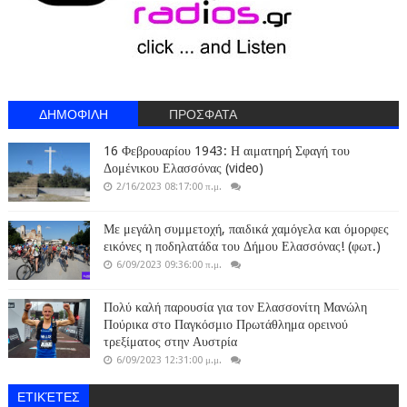
ΔΗΜΟΦΙΛΗ
ΠΡΟΣΦΑΤΑ
16 Φεβρουαρίου 1943: Η αιματηρή Σφαγή του
Δομένικου Ελασσόνας (video)
2/16/2023 08:17:00 π.μ.
Με μεγάλη συμμετοχή, παιδικά χαμόγελα και όμορφες
εικόνες η ποδηλατάδα του Δήμου Ελασσόνας! (φωτ.)
6/09/2023 09:36:00 π.μ.
Πολύ καλή παρουσία για τον Ελασσονίτη Μανώλη
Πούρικα στο Παγκόσμιο Πρωτάθλημα ορεινού
τρεξίματος στην Αυστρία
6/09/2023 12:31:00 μ.μ.
ΕΤΙΚΈΤΕΣ