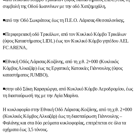
συμβολή της Οδού Ιωαννίνων με την οδό Χατζημιχάλη,
◾από την Οδό Σωκράτους έως τη Π.Ε.Ο. Λάρισας-Θεσσαλονίκης,
◾Περιφερειακή οδό Τρικάλων, από τον Κυκλικό Κόμβο Τρικάλων
(ύψος Καταστήματος LIDL) έως τον Κυκλικό Κόμβο γηπέδου AEL
FC ARENA,
◾Εθνική Οδός Λάρισας-Κοζάνης, από τη χ.θ. 2+000 (Κυκλικός
Κόμβος Αλκαζάρ) έως τις Εργατικές Κατοικίες Γιάννουλης (ύψος
καταστήματος JUMBO),
◾στην οδό Σάκη Καραγιώργα, από Κυκλικό Κόμβο Αεροδρομίου, έως
τη διασταύρωσή της με την Αγία Μαρίνα.
Η κυκλοφορία στην Εθνική Οδό Λάρισας-Κοζάνης, από τη χ.θ. 2+000
(Κυκλικός Κόμβος Αλκαζάρ) έως τη διασταύρωση Γιάννουλης –
Φαλάνης και στα δύο ρεύματα κυκλοφορίας, επιτρέπεται σε όλα τα
οχήματα έως 3,5 τόνους.