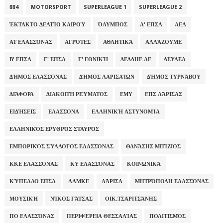
884
MOTORSPORT
SUPERLEAGUE 1
SUPERLEAGUE 2
ΈΚΤΑΚΤΟ ΔΕΛΤΊΟ ΚΑΙΡΟΎ
ΌΛΥΜΠΟΣ
Α' ΕΠΣΛ
ΑΕΛ
ΑΤ ΕΛΑΣΣΌΝΑΣ
ΑΓΡΌΤΕΣ
ΑΘΛΗΤΙΚΆ
ΑΛΛΆΖΟΥΜΕ
Β' ΕΠΣΛ
Γ' ΕΠΣΛ
Γ' ΕΘΝΙΚΉ
ΔΕΔΔΗΕ ΑΕ
ΔΕΥΑΕΛ
ΔΉΜΟΣ ΕΛΑΣΣΌΝΑΣ
ΔΉΜΟΣ ΛΑΡΙΣΑΊΩΝ
ΔΉΜΟΣ ΤΥΡΝΆΒΟΥ
ΔΙΆΦΟΡΑ
ΔΙΑΚΟΠΉ ΡΕΎΜΑΤΟΣ
ΕΜΥ
ΕΠΣ ΛΆΡΙΣΑΣ
ΕΙΔΉΣΕΙΣ
ΕΛΑΣΣΌΝΑ
ΕΛΛΗΝΙΚΉ ΑΣΤΥΝΟΜΊΑ
ΕΛΛΗΝΙΚΌΣ ΕΡΥΘΡΌΣ ΣΤΑΥΡΌΣ
ΕΜΠΟΡΙΚΌΣ ΣΎΛΛΟΓΟΣ ΕΛΑΣΣΌΝΑΣ
ΘΑΝΆΣΗΣ ΜΠΊΖΙΟΣ
ΚΚΕ ΕΛΑΣΣΌΝΑΣ
ΚΥ ΕΛΑΣΣΌΝΑΣ
ΚΟΙΝΩΝΙΚΆ
ΚΎΠΕΛΛΟ ΕΠΣΛ
ΛΑΜΚΕ
ΛΆΡΙΣΑ
ΜΗΤΡΌΠΟΛΗ ΕΛΑΣΣΌΝΑΣ
ΜΟΥΣΙΚΉ
ΝΊΚΟΣ ΓΆΤΣΑΣ
ΟΙΚ.ΤΣΑΡΙΤΣΆΝΗΣ
ΠΟ ΕΛΑΣΣΌΝΑΣ
ΠΕΡΙΦΈΡΕΙΑ ΘΕΣΣΑΛΊΑΣ
ΠΟΛΙΤΙΣΜΌΣ