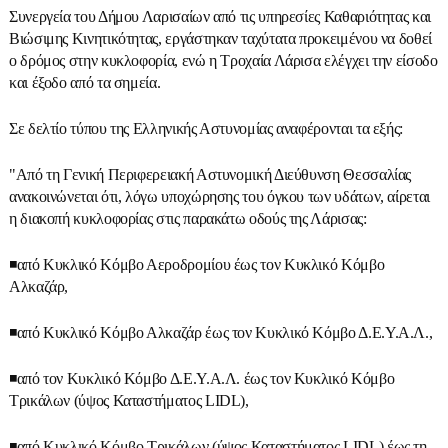
Συνεργεία του Δήμου Λαρισαίων από τις υπηρεσίες Καθαριότητας και
Βιώσιμης Κινητικότητας, εργάστηκαν ταχύτατα προκειμένου να δοθεί
ο δρόμος στην κυκλοφορία, ενώ η Τροχαία Λάρισα ελέγχει την είσοδο
και έξοδο από τα σημεία.
Σε δελτίο τύπου της Ελληνικής Αστυνομίας αναφέρονται τα εξής:
"Από τη Γενική Περιφερειακή Αστυνομική Διεύθυνση Θεσσαλίας
ανακοινώνεται ότι, λόγω υποχώρησης του όγκου των υδάτων, αίρεται
η διακοπή κυκλοφορίας στις παρακάτω οδούς της Λάρισας:
◾από Κυκλικό Κόμβο Αεροδρομίου έως τον Κυκλικό Κόμβο
Αλκαζάρ,
◾από Κυκλικό Κόμβο Αλκαζάρ έως τον Κυκλικό Κόμβο Δ.Ε.Υ.Α.Λ.,
◾από τον Κυκλικό Κόμβο Δ.Ε.Υ.Α.Λ. έως τον Κυκλικό Κόμβο
Τρικάλων (ύψος Καταστήματος LIDL),
◾από Κυκλικό Κόμβο Τρικάλων (ύψος Καταστήματος LIDL) έως τη