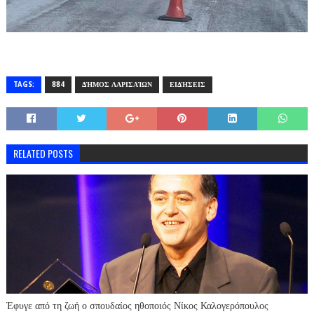
TAGS:
884
ΔΉΜΟΣ ΛΑΡΙΣΑΊΩΝ
ΕΙΔΉΣΕΙΣ
RELATED POSTS
Έφυγε από τη ζωή ο σπουδαίος ηθοποιός Νίκος Καλογερόπουλος