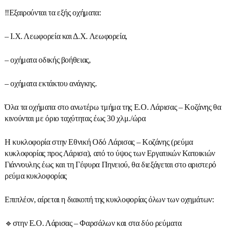
‼Eξαιρούνται τα εξής οχήματα:
– Ι.Χ. Λεωφορεία και Δ.Χ. Λεωφορεία,
– οχήματα οδικής βοήθειας,
– οχήματα εκτάκτου ανάγκης.
Όλα τα οχήματα στο ανωτέρω τμήμα της Ε.Ο. Λάρισας – Κοζάνης θα
κινούνται με όριο ταχύτητας έως 30 χλμ./ώρα
Η κυκλοφορία στην Εθνική Οδό Λάρισας – Κοζάνης (ρεύμα
κυκλοφορίας προς Λάρισα), από το ύψος των Εργατικών Κατοικιών
Γιάννουλης έως και τη Γέφυρα Πηνειού, θα διεξάγεται στο αριστερό
ρεύμα κυκλοφορίας
Επιπλέον, αίρεται η διακοπή της κυκλοφορίας όλων των οχημάτων:
🔹στην Ε.Ο. Λάρισας – Φαρσάλων και στα δύο ρεύματα