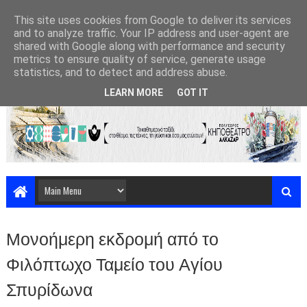
This site uses cookies from Google to deliver its services
and to analyze traffic. Your IP address and user-agent are
shared with Google along with performance and security
metrics to ensure quality of service, generate usage
statistics, and to detect and address abuse.
LEARN MORE
GOT IT
Μονοήμερη εκδρομή από το
Φιλόπτωχο Ταμείο του Αγίου
Σπυρίδωνα