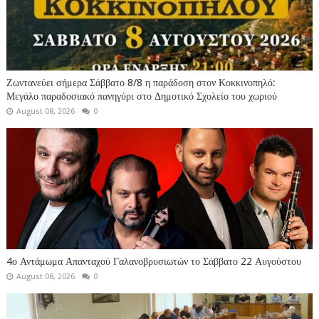
Ζωντανεύει σήμερα Σάββατο 8/8 η παράδοση στον Κοκκινοπηλό:
Μεγάλο παραδοσιακό πανηγύρι στο Δημοτικό Σχολείο του χωριού
August 08, 2026
0
4ο Αντάμωμα Απανταχού Γαλανοβρυσιωτών το Σάββατο 22 Αυγούστου
August 08, 2026
0