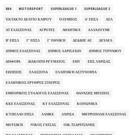
884
MOTORSPORT
SUPERLEAGUE 1
SUPERLEAGUE 2
ΈΚΤΑΚΤΟ ΔΕΛΤΊΟ ΚΑΙΡΟΎ
ΌΛΥΜΠΟΣ
Α' ΕΠΣΛ
ΑΕΛ
ΑΤ ΕΛΑΣΣΌΝΑΣ
ΑΓΡΌΤΕΣ
ΑΘΛΗΤΙΚΆ
ΑΛΛΆΖΟΥΜΕ
Β' ΕΠΣΛ
Γ' ΕΠΣΛ
Γ' ΕΘΝΙΚΉ
ΔΕΔΔΗΕ ΑΕ
ΔΕΥΑΕΛ
ΔΉΜΟΣ ΕΛΑΣΣΌΝΑΣ
ΔΉΜΟΣ ΛΑΡΙΣΑΊΩΝ
ΔΉΜΟΣ ΤΥΡΝΆΒΟΥ
ΔΙΆΦΟΡΑ
ΔΙΑΚΟΠΉ ΡΕΎΜΑΤΟΣ
ΕΜΥ
ΕΠΣ ΛΆΡΙΣΑΣ
ΕΙΔΉΣΕΙΣ
ΕΛΑΣΣΌΝΑ
ΕΛΛΗΝΙΚΉ ΑΣΤΥΝΟΜΊΑ
ΕΛΛΗΝΙΚΌΣ ΕΡΥΘΡΌΣ ΣΤΑΥΡΌΣ
ΕΜΠΟΡΙΚΌΣ ΣΎΛΛΟΓΟΣ ΕΛΑΣΣΌΝΑΣ
ΘΑΝΆΣΗΣ ΜΠΊΖΙΟΣ
ΚΚΕ ΕΛΑΣΣΌΝΑΣ
ΚΥ ΕΛΑΣΣΌΝΑΣ
ΚΟΙΝΩΝΙΚΆ
ΚΎΠΕΛΛΟ ΕΠΣΛ
ΛΑΜΚΕ
ΛΆΡΙΣΑ
ΜΗΤΡΌΠΟΛΗ ΕΛΑΣΣΌΝΑΣ
ΜΟΥΣΙΚΉ
ΝΊΚΟΣ ΓΆΤΣΑΣ
ΟΙΚ.ΤΣΑΡΙΤΣΆΝΗΣ