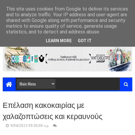
This site uses cookies from Google to deliver its services
and to analyze traffic. Your IP address and user-agent are
shared with Google along with performance and security
metrics to ensure quality of service, generate usage
statistics, and to detect and address abuse.
LEARN MORE
GOT IT
Επέλαση κακοκαιρίας με
χαλαζοπτώσεις και κεραυνούς
9/04/2023 09:30:00 π.μ.