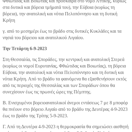
Φθιώτιδας και Βοιωτίας και πρόσκαιρα στο νομό Αττικής, κυρίως
στα δυτικά και βόρεια τμήματά του), την Εύβοια (κυρίως τη
βόρεια), την ανατολική και νότια Πελοπόννησο και τη δυτική
Κρήτη
γ. από το μεσημέρι έως το βράδυ στις δυτικές Κυκλάδες και τα
νησιά του βόρειου και ανατολικού Αιγαίου.
Την Τετάρτη 6-9-2023
Στη Θεσσαλία, τις Σποράδες, την κεντρική και ανατολική Στερεά
(κυρίως οι νομοί Ευρυτανίας, Φθιώτιδας και Βοιωτίας), τη βόρεια
Εύβοια, την ανατολική και νότια Πελοπόννησο και τη δυτική και
νότια Κρήτη. Από το βράδυ τα φαινόμενα θα εξασθενήσουν εκτός
από τις περιοχές της Θεσσαλίας και των Σποράδων όπου θα
συνεχίσουν έως τις πρωινές ώρες της Πέμπτης.
Β. Ενισχυμένοι βορειοανατολικοί άνεμοι εντάσεως 7 με 8 μποφόρ
θα πνέουν στο βόρειο Αιγαίο από το βράδυ της Δευτέρας 4-9-2023
έως το βράδυ της Τρίτης 5-9-2023.
Γ. Από τη Δευτέρα 4-9-2023 η θερμοκρασία θα σημειώσει αισθητή