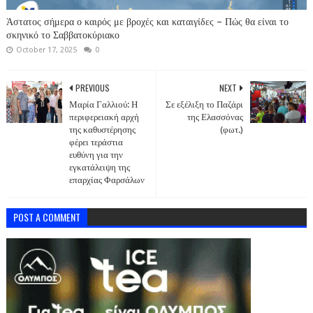
Άστατος σήμερα ο καιρός με βροχές και καταιγίδες – Πώς θα είναι το
σκηνικό το Σαββατοκύριακο
October 17, 2025
0
PREVIOUS
NEXT
Μαρία Γαλλιού: Η
Σε εξέλιξη το Παζάρι
περιφερειακή αρχή
της Ελασσόνας
της καθυστέρησης
(φωτ.)
φέρει τεράστια
ευθύνη για την
εγκατάλειψη της
επαρχίας Φαρσάλων
POST A COMMENT