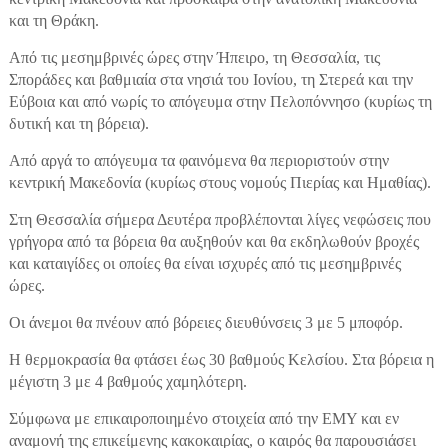
και τη Θράκη.
Από τις μεσημβρινές ώρες στην Ήπειρο, τη Θεσσαλία, τις
Σποράδες και βαθμιαία στα νησιά του Ιονίου, τη Στερεά και την
Εύβοια και από νωρίς το απόγευμα στην Πελοπόννησο (κυρίως τη
δυτική και τη βόρεια).
Από αργά το απόγευμα τα φαινόμενα θα περιοριστούν στην
κεντρική Μακεδονία (κυρίως στους νομούς Πιερίας και Ημαθίας).
Στη Θεσσαλία σήμερα Δευτέρα προβλέπονται λίγες νεφώσεις που
γρήγορα από τα βόρεια θα αυξηθούν και θα εκδηλωθούν βροχές
και καταιγίδες οι οποίες θα είναι ισχυρές από τις μεσημβρινές
ώρες.
Οι άνεμοι θα πνέουν από βόρειες διευθύνσεις 3 με 5 μποφόρ.
Η θερμοκρασία θα φτάσει έως 30 βαθμούς Κελσίου. Στα βόρεια η
μέγιστη 3 με 4 βαθμούς χαμηλότερη.
Σύμφωνα με επικαιροποιημένο στοιχεία από την ΕΜΥ και εν
αναμονή της επικείμενης κακοκαιρίας, ο καιρός θα παρουσιάσει