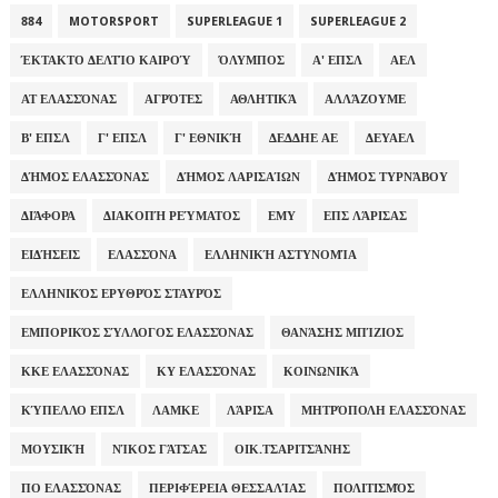
884
MOTORSPORT
SUPERLEAGUE 1
SUPERLEAGUE 2
ΈΚΤΑΚΤΟ ΔΕΛΤΊΟ ΚΑΙΡΟΎ
ΌΛΥΜΠΟΣ
Α' ΕΠΣΛ
ΑΕΛ
ΑΤ ΕΛΑΣΣΌΝΑΣ
ΑΓΡΌΤΕΣ
ΑΘΛΗΤΙΚΆ
ΑΛΛΆΖΟΥΜΕ
Β' ΕΠΣΛ
Γ' ΕΠΣΛ
Γ' ΕΘΝΙΚΉ
ΔΕΔΔΗΕ ΑΕ
ΔΕΥΑΕΛ
ΔΉΜΟΣ ΕΛΑΣΣΌΝΑΣ
ΔΉΜΟΣ ΛΑΡΙΣΑΊΩΝ
ΔΉΜΟΣ ΤΥΡΝΆΒΟΥ
ΔΙΆΦΟΡΑ
ΔΙΑΚΟΠΉ ΡΕΎΜΑΤΟΣ
ΕΜΥ
ΕΠΣ ΛΆΡΙΣΑΣ
ΕΙΔΉΣΕΙΣ
ΕΛΑΣΣΌΝΑ
ΕΛΛΗΝΙΚΉ ΑΣΤΥΝΟΜΊΑ
ΕΛΛΗΝΙΚΌΣ ΕΡΥΘΡΌΣ ΣΤΑΥΡΌΣ
ΕΜΠΟΡΙΚΌΣ ΣΎΛΛΟΓΟΣ ΕΛΑΣΣΌΝΑΣ
ΘΑΝΆΣΗΣ ΜΠΊΖΙΟΣ
ΚΚΕ ΕΛΑΣΣΌΝΑΣ
ΚΥ ΕΛΑΣΣΌΝΑΣ
ΚΟΙΝΩΝΙΚΆ
ΚΎΠΕΛΛΟ ΕΠΣΛ
ΛΑΜΚΕ
ΛΆΡΙΣΑ
ΜΗΤΡΌΠΟΛΗ ΕΛΑΣΣΌΝΑΣ
ΜΟΥΣΙΚΉ
ΝΊΚΟΣ ΓΆΤΣΑΣ
ΟΙΚ.ΤΣΑΡΙΤΣΆΝΗΣ
ΠΟ ΕΛΑΣΣΌΝΑΣ
ΠΕΡΙΦΈΡΕΙΑ ΘΕΣΣΑΛΊΑΣ
ΠΟΛΙΤΙΣΜΌΣ