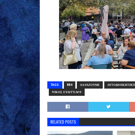
TAGS:
884
ΑΛΛΆΖΟΥΜΕ
ΑΥΤΟΔΙΟΙΚΗΤΙΚΈ
ΝΊΚΟΣ ΕΥΑΓΓΈΛΟΥ
RELATED POSTS