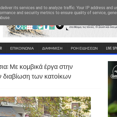
eliver its services and to analyze traffic. Your IP address and 
ormance and security metrics to ensure quality of service, gen
abuse.
IR
ΕΠΙΚΟΙΝΩΝΙΑ
ΔΙΑΦΗΜΙΣΗ
ΡΟΗ ΕΙΔΗΣΕΩΝ
LIVE S
ια: Με κομβικά έργα στην
ν διαβίωση των κατοίκων