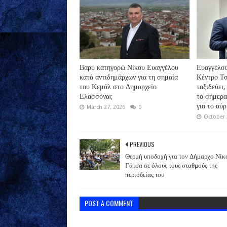
Βαρύ κατηγορώ Νίκου Ευαγγέλου
Ευαγγέλου
κατά αντιδημάρχων για τη σημαία
Κέντρο Τσ
του Κεμάλ στο Δημαρχείο
ταξιδεύει,
Ελασσόνας
το σήμερα
για το αύρ
March 27, 2026
0
October 
PREVIOUS
Θερμή υποδοχή για τον Δήμαρχο Νίκ
Γάτσα σε όλους τους σταθμούς της
περιοδείας του
POST A COMMENT