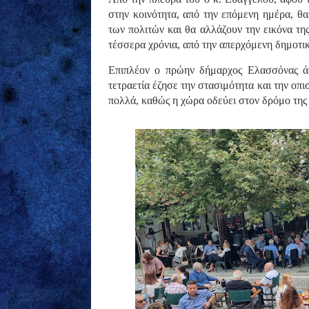
στην κοινότητα, από την επόμενη ημέρα, θ
των πολιτών και θα αλλάζουν την εικόνα της
τέσσερα χρόνια, από την απερχόμενη δημοτ
Επιπλέον ο πρώην δήμαρχος Ελασσόνας άσ
τετραετία έζησε την στασιμότητα και την ο
πολλά, καθώς η χώρα οδεύει στον δρόμο της