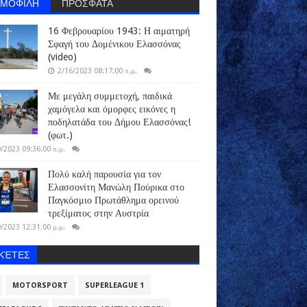
ΗΜΟΦΙΛΗ
ΠΡΟΣΦΑΤΑ
16 Φεβρουαρίου 1943: Η αιματηρή
Σφαγή του Δομένικου Ελασσόνας
(video)
2/16/2023 08:17:00 π.μ.
Με μεγάλη συμμετοχή, παιδικά
χαμόγελα και όμορφες εικόνες η
ποδηλατάδα του Δήμου Ελασσόνας!
(φωτ.)
/2023 09:36:00 π.μ.
Πολύ καλή παρουσία για τον
Ελασσονίτη Μανώλη Πούρικα στο
Παγκόσμιο Πρωτάθλημα ορεινού
τρεξίματος στην Αυστρία
/2023 12:31:00 μ.μ.
ΙΚΈΤΕΣ
MOTORSPORT
SUPERLEAGUE 1