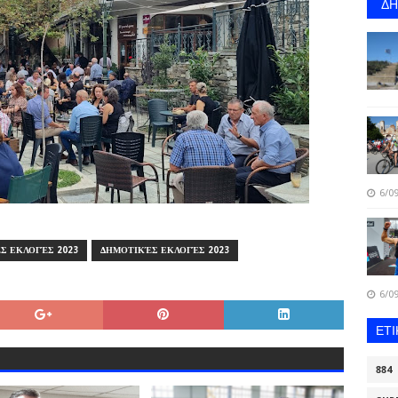
Δ
6/09
Σ ΕΚΛΟΓΈΣ 2023
ΔΗΜΟΤΙΚΈΣ ΕΚΛΟΓΈΣ 2023
6/09
ΕΤ
884