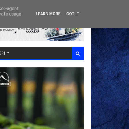
user-agent
erate usage
LEARN MORE
GOT IT
PORT