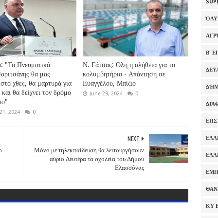
SUP
ΌΛ
ΑΓΡ
Β' 
: "Το Πνευματικό
Ν. Γάτσας: Όλη η αλήθεια για το
ΔΕΥ
αριτσάνης θα μας
κολυμβητήριο - Απάντηση σε
 στο χθες, θα μαρτυρά για
Ευαγγέλου, Μπίζιο
ΔΉΜ
 και θα δείχνει τον δρόμο
June 29, 2024
0
ιο"
ΔΙΆ
21, 2024
0
ΕΠΣ
NEXT
ΕΛΛ
ο
Μόνο με τηλεκπαίδευση θα λειτουργήσουν
ΕΛΛ
αύριο Δευτέρα τα σχολεία του Δήμου
Ελασσόνας
ΕΜΠ
ΘΑΝ
ΚΥ 