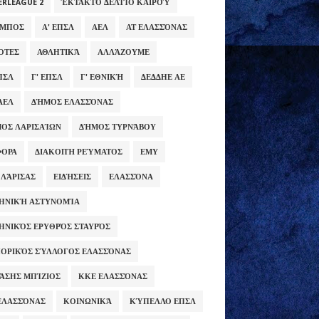
ERLEAGUE 2
ΈΚΤΑΚΤΟ ΔΕΛΤΊΟ ΚΑΙΡΟΎ
ΥΜΠΟΣ
Α' ΕΠΣΛ
ΑΕΛ
ΑΤ ΕΛΑΣΣΌΝΑΣ
ΌΤΕΣ
ΑΘΛΗΤΙΚΆ
ΑΛΛΆΖΟΥΜΕ
ΕΠΣΛ
Γ' ΕΠΣΛ
Γ' ΕΘΝΙΚΉ
ΔΕΔΔΗΕ ΑΕ
ΑΕΛ
ΔΉΜΟΣ ΕΛΑΣΣΌΝΑΣ
ΟΣ ΛΑΡΙΣΑΊΩΝ
ΔΉΜΟΣ ΤΥΡΝΆΒΟΥ
ΦΟΡΑ
ΔΙΑΚΟΠΉ ΡΕΎΜΑΤΟΣ
ΕΜΥ
 ΛΆΡΙΣΑΣ
ΕΙΔΉΣΕΙΣ
ΕΛΑΣΣΌΝΑ
ΗΝΙΚΉ ΑΣΤΥΝΟΜΊΑ
ΗΝΙΚΌΣ ΕΡΥΘΡΌΣ ΣΤΑΥΡΌΣ
ΟΡΙΚΌΣ ΣΎΛΛΟΓΟΣ ΕΛΑΣΣΌΝΑΣ
ΆΣΗΣ ΜΠΊΖΙΟΣ
ΚΚΕ ΕΛΑΣΣΌΝΑΣ
ΕΛΑΣΣΌΝΑΣ
ΚΟΙΝΩΝΙΚΆ
ΚΎΠΕΛΛΟ ΕΠΣΛ