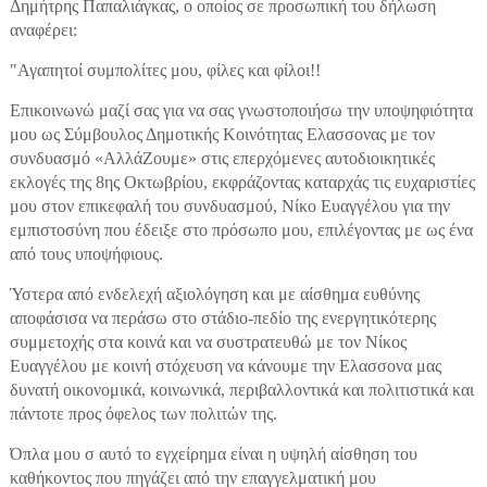
Δημήτρης Παπαλιάγκας, ο οποίος σε προσωπική του δήλωση
αναφέρει:
"Αγαπητοί συμπολίτες μου, φίλες και φίλοι!!
Επικοινωνώ μαζί σας για να σας γνωστοποιήσω την υποψηφιότητα
μου ως Σύμβουλος Δημοτικής Κοινότητας Ελασσονας με τον
συνδυασμό «ΑλλάΖουμε» στις επερχόμενες αυτοδιοικητικές
εκλογές της 8ης Οκτωβρίου, εκφράζοντας καταρχάς τις ευχαριστίες
μου στον επικεφαλή του συνδυασμού, Νίκο Ευαγγέλου για την
εμπιστοσύνη που έδειξε στο πρόσωπο μου, επιλέγοντας με ως ένα
από τους υποψήφιους.
Ύστερα από ενδελεχή αξιολόγηση και με αίσθημα ευθύνης
αποφάσισα να περάσω στο στάδιο-πεδίο της ενεργητικότερης
συμμετοχής στα κοινά και να συστρατευθώ με τον Νίκος
Ευαγγέλου με κοινή στόχευση να κάνουμε την Ελασσονα μας
δυνατή οικονομικά, κοινωνικά, περιβαλλοντικά και πολιτιστικά και
πάντοτε προς όφελος των πολιτών της.
Όπλα μου σ αυτό το εγχείρημα είναι η υψηλή αίσθηση του
καθήκοντος που πηγάζει από την επαγγελματική μου