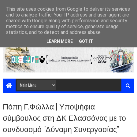
This site uses cookies from Google to deliver its services
and to analyze traffic. Your IP address and user-agent are
shared with Google along with performance and security
metrics to ensure quality of service, generate usage
statistics, and to detect and address abuse.
LEARN MORE
GOT IT
Πόπη Γ.Φώλλα | Υποψήφια
σύμβουλος στη ΔΚ Ελασσόνας με το
συνδυασμό "Δύναμη Συνεργασίας"