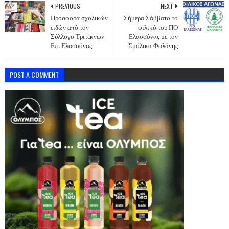
PREVIOUS
NEXT
Προσφορά σχολικών
Σήμερα Σάββατο το
ειδών από τον
φιλικό του ΠΟ
Σύλλογο Τριτέκνων
Ελασσόνας με τον
Επ. Ελασσόνας
Σμόλικα Φαλάνης
POST A COMMENT