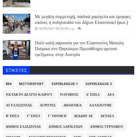
Με μεγάλη συμμετοχή, παιδικά χαμόγελα και όμορφες
εικόνες η ποδηλατάδα του Δήμου Ελασσόνας! (φωτ.)
6/09/2023 09:36:00 π.μ.
Πολύ καλή παρουσία για τον Ελασσονίτη Μανώλη
Πούρικα στο Παγκόσμιο Πρωτάθλημα ορεινού
τρεξίματος στην Αυστρία
ΕΤΙΚΈΤΕΣ
884
MOTORSPORT
SUPERLEAGUE 1
SUPERLEAGUE 2
ΈΚΤΑΚΤΟ ΔΕΛΤΊΟ ΚΑΙΡΟΎ
ΌΛΥΜΠΟΣ
Α' ΕΠΣΛ
ΑΕΛ
ΑΤ ΕΛΑΣΣΌΝΑΣ
ΑΓΡΌΤΕΣ
ΑΘΛΗΤΙΚΆ
ΑΛΛΆΖΟΥΜΕ
Β' ΕΠΣΛ
Γ' ΕΠΣΛ
Γ' ΕΘΝΙΚΉ
ΔΕΔΔΗΕ ΑΕ
ΔΕΥΑΕΛ
ΔΉΜΟΣ ΕΛΑΣΣΌΝΑΣ
ΔΉΜΟΣ ΛΑΡΙΣΑΊΩΝ
ΔΉΜΟΣ ΤΥΡΝΆΒΟΥ