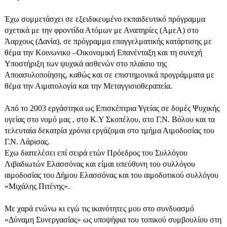
Έχω συμμετάσχει σε εξειδικευμένο εκπαιδευτικό πρόγραμμα
σχετικά με την φροντίδα Ατόμων με Αναπηρίες (ΑμεΑ) στο
Άαρχους (Δανία), σε πρόγραμμα επαγγελματικής κατάρτισης με
θέμα την Κοινωνικο –Οικονομική Επανένταξη και τη συνεχή
Υποστήριξη των ψυχικά ασθενών στο
πλαίσιο της
Αποασυλοποίησης, καθώς και σε επιστημονικά προγράμματα με
θέμα την Αιματολογία και την Μεταγγισιοθεραπεία.
Από το 2003 εργάστηκα ως Επισκέπτρια Υγείας σε δομές Ψυχικής
υγείας στο νομό μας , στο Κ.Υ Σκοπέλου, στο Γ.Ν. Βόλου και τα
τελευταία δεκατρία χρόνια εργάζομαι στο τμήμα Αιμοδοσίας του
Γ.Ν. Λάρισας.
Εχω διατελέσει επί σειρά ετών Πρόεδρος του Συλλόγου
Λιβαδιωτών Ελασσόνας και είμαι υπεύθυνη του συλλόγου
αιμοδοσίας του Δήμου Ελασσόνας και του αιμοδοτικού συλλόγου
«Μιχάλης Πιτένης».
Με χαρά ενώνω κι εγώ τις ικανότητες μου στο συνδυασμό
«Δύναμη Συνεργασίας» ως υποψήφια του τοπικού συμβουλίου στη