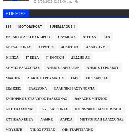
6/09/2023 12:31:00 μ.μ.
ΕΤΙΚΈΤΕΣ
884
MOTORSPORT
SUPERLEAGUE 1
ΈΚΤΑΚΤΟ ΔΕΛΤΊΟ ΚΑΙΡΟΎ
ΌΛΥΜΠΟΣ
Α' ΕΠΣΛ
ΑΕΛ
ΑΤ ΕΛΑΣΣΌΝΑΣ
ΑΓΡΌΤΕΣ
ΑΘΛΗΤΙΚΆ
ΑΛΛΆΖΟΥΜΕ
Β' ΕΠΣΛ
Γ' ΕΠΣΛ
Γ' ΕΘΝΙΚΉ
ΔΕΔΔΗΕ ΑΕ
ΔΉΜΟΣ ΕΛΑΣΣΌΝΑΣ
ΔΉΜΟΣ ΛΑΡΙΣΑΊΩΝ
ΔΉΜΟΣ ΤΥΡΝΆΒΟΥ
ΔΙΆΦΟΡΑ
ΔΙΑΚΟΠΉ ΡΕΎΜΑΤΟΣ
ΕΜΥ
ΕΠΣ ΛΆΡΙΣΑΣ
ΕΙΔΉΣΕΙΣ
ΕΛΑΣΣΌΝΑ
ΕΛΛΗΝΙΚΉ ΑΣΤΥΝΟΜΊΑ
ΕΜΠΟΡΙΚΌΣ ΣΎΛΛΟΓΟΣ ΕΛΑΣΣΌΝΑΣ
ΘΑΝΆΣΗΣ ΜΠΊΖΙΟΣ
ΚΚΕ ΕΛΑΣΣΌΝΑΣ
ΚΥ ΕΛΑΣΣΌΝΑΣ
ΚΟΙΝΩΝΙΚΌ ΠΑΝΤΟΠΩΛΕΊΟ
ΚΎΠΕΛΛΟ ΕΠΣΛ
ΛΑΜΚΕ
ΛΆΡΙΣΑ
ΜΗΤΡΌΠΟΛΗ ΕΛΑΣΣΌΝΑΣ
ΜΟΥΣΙΚΉ
ΝΊΚΟΣ ΓΆΤΣΑΣ
ΟΙΚ.ΤΣΑΡΙΤΣΆΝΗΣ