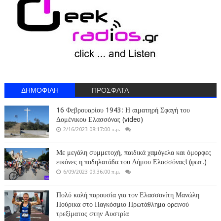
ΔΗΜΟΦΙΛΗ
ΠΡΟΣΦΑΤΑ
16 Φεβρουαρίου 1943: Η αιματηρή Σφαγή του
Δομένικου Ελασσόνας (video)
2/16/2023 08:17:00 π.μ.
Με μεγάλη συμμετοχή, παιδικά χαμόγελα και όμορφες
εικόνες η ποδηλατάδα του Δήμου Ελασσόνας! (φωτ.)
6/09/2023 09:36:00 π.μ.
Πολύ καλή παρουσία για τον Ελασσονίτη Μανώλη
Πούρικα στο Παγκόσμιο Πρωτάθλημα ορεινού
τρεξίματος στην Αυστρία