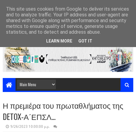
This site uses cookies from Google to deliver its services
and to analyze traffic. Your IP address and user-agent are
shared with Google along with performance and security
metrics to ensure quality of service, generate usage
statistics, and to detect and address abuse.
LEARN MORE
GOT IT
Η πρεμιέρα του πρωταθλήματος της
DETOX-Α΄ΕΠΣΛ…
9/26/2023 10:00:00 μ.μ.