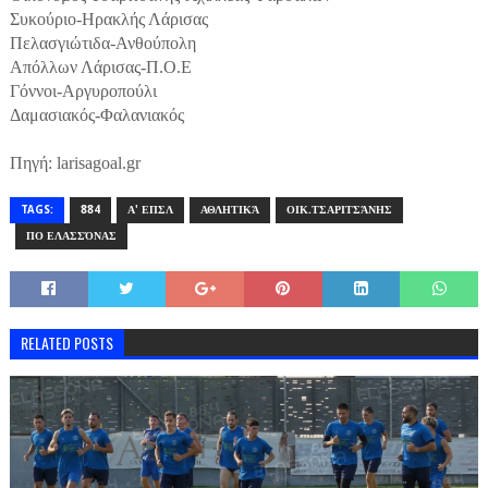
Συκούριο-Ηρακλής Λάρισας
Πελασγιώτιδα-Ανθούπολη
Απόλλων Λάρισας-Π.Ο.Ε
Γόννοι-Αργυροπούλι
Δαμασιακός-Φαλανιακός
Πηγή: larisagoal.gr
TAGS:
884
Α' ΕΠΣΛ
ΑΘΛΗΤΙΚΆ
ΟΙΚ.ΤΣΑΡΙΤΣΆΝΗΣ
ΠΟ ΕΛΑΣΣΌΝΑΣ
RELATED POSTS