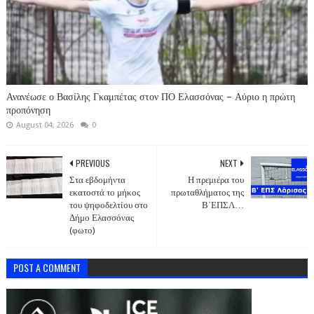
Ανανέωσε ο Βασίλης Γκαμπέτας στον ΠΟ Ελασσόνας – Αύριο η πρώτη
προπόνηση
August 04, 2026
0
PREVIOUS
NEXT
Στα εβδομήντα
Η πρεμιέρα του
εκατοστά το μήκος
πρωταθλήματος της
του ψηφοδελτίου στο
Β΄ΕΠΣΛ…
Δήμο Ελασσόνας
(φωτο)
POST A COMMENT