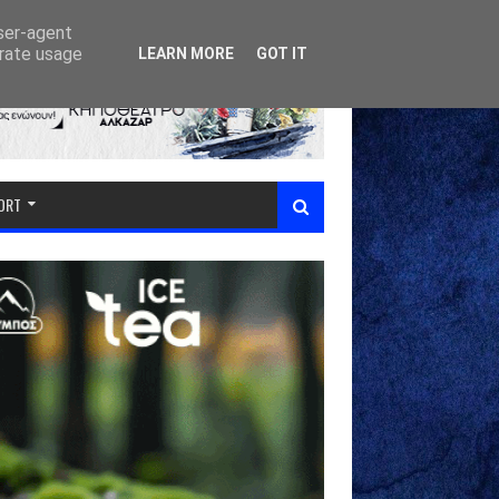
user-agent
erate usage
LEARN MORE
GOT IT
PORT