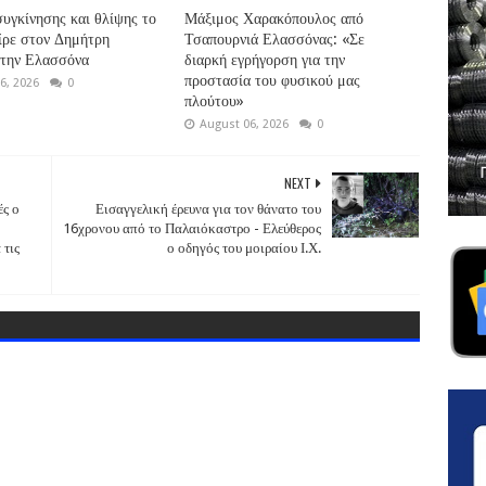
συγκίνησης και θλίψης το
Μάξιμος Χαρακόπουλος από
ίρε στον Δημήτρη
Τσαπουρνιά Ελασσόνας: «Σε
στην Ελασσόνα
διαρκή εγρήγορση για την
προστασία του φυσικού μας
6, 2026
0
πλούτου»
August 06, 2026
0
NEXT
ές ο
Εισαγγελική έρευνα για τον θάνατο του
16χρονου από το Παλαιόκαστρο - Ελεύθερος
 τις
ο οδηγός του μοιραίου Ι.Χ.