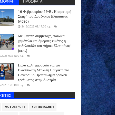
ΗΜΟΦΙΛΗ
ΠΡΟΣΦΑΤΑ
16 Φεβρουαρίου 1943: Η αιματηρή
Σφαγή του Δομένικου Ελασσόνας
(video)
2/16/2023 08:17:00 π.μ.
Με μεγάλη συμμετοχή, παιδικά
χαμόγελα και όμορφες εικόνες η
ποδηλατάδα του Δήμου Ελασσόνας!
(φωτ.)
/2023 09:36:00 π.μ.
Πολύ καλή παρουσία για τον
Ελασσονίτη Μανώλη Πούρικα στο
Παγκόσμιο Πρωτάθλημα ορεινού
τρεξίματος στην Αυστρία
/2023 12:31:00 μ.μ.
ΙΚΈΤΕΣ
MOTORSPORT
SUPERLEAGUE 1