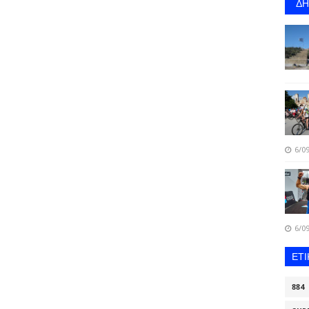
Δ
6/09
6/09
ΕΤ
884