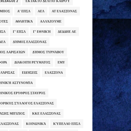
ERLEAGUE 2
ΈΚΤΑΚΤΟ ΔΕΛΤΊΟ ΚΑΙΡΟΎ
ΥΜΠΟΣ
Α' ΕΠΣΛ
ΑΕΛ
ΑΤ ΕΛΑΣΣΌΝΑΣ
ΌΤΕΣ
ΑΘΛΗΤΙΚΆ
ΑΛΛΆΖΟΥΜΕ
ΕΠΣΛ
Γ' ΕΠΣΛ
Γ' ΕΘΝΙΚΉ
ΔΕΔΔΗΕ ΑΕ
ΑΕΛ
ΔΉΜΟΣ ΕΛΑΣΣΌΝΑΣ
ΟΣ ΛΑΡΙΣΑΊΩΝ
ΔΉΜΟΣ ΤΥΡΝΆΒΟΥ
ΦΟΡΑ
ΔΙΑΚΟΠΉ ΡΕΎΜΑΤΟΣ
ΕΜΥ
 ΛΆΡΙΣΑΣ
ΕΙΔΉΣΕΙΣ
ΕΛΑΣΣΌΝΑ
ΗΝΙΚΉ ΑΣΤΥΝΟΜΊΑ
ΗΝΙΚΌΣ ΕΡΥΘΡΌΣ ΣΤΑΥΡΌΣ
ΟΡΙΚΌΣ ΣΎΛΛΟΓΟΣ ΕΛΑΣΣΌΝΑΣ
ΆΣΗΣ ΜΠΊΖΙΟΣ
ΚΚΕ ΕΛΑΣΣΌΝΑΣ
ΕΛΑΣΣΌΝΑΣ
ΚΟΙΝΩΝΙΚΆ
ΚΎΠΕΛΛΟ ΕΠΣΛ