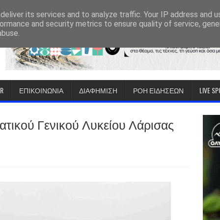
eliver its services and to analyze traffic. Your IP address and 
ormance and security metrics to ensure quality of service, gen
abuse.
IR
ΕΠΙΚΟΙΝΩΝΙΑ
ΔΙΑΦΗΜΙΣΗ
ΡΟΗ ΕΙΔΗΣΕΩΝ
LIVE S
ατικού Γενικού Λυκείου Λάρισας