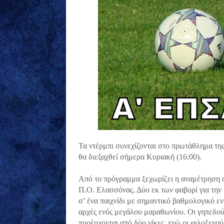
Τα ντέρμπι συνεχίζονται στο πρωτάθλημα της
θα διεξαχθεί σήμερα Κυριακή (16:00).
Από το πρόγραμμα ξεχωρίζει η αναμέτρηση 
Π.Ο. Ελασσόνας. Δύο εκ των φαβορί για την 
σ’ ένα παιχνίδι με σημαντικό βαθμολογικό ε
αρχές ενός μεγάλου μαραθωνίου. Οι γηπεδούχ
προέρχονται από δύο νίκες, ενώ οι φιλοξεν