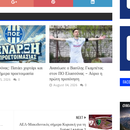
νας: Πατάει χορτάρι και
Ανανέωσε ο Βασίλης Γκαμπέτας
σήμερα προετοιμασία
στον ΠΟ Ελασσόνας – Αύριο η
πρώτη προπόνηση
5, 2026
0
FAC
August 04, 2026
0
NEXT
Λ…
ΑΕΛ-Μακεδονικός σήμερα Κυριακή για τη
Super League 2