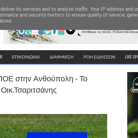
eliver its services and to analyze traffic. Your IP address and 
ormance and security metrics to ensure quality of service, gen
abuse.
IR
ΕΠΙΚΟΙΝΩΝΙΑ
ΔΙΑΦΗΜΙΣΗ
ΡΟΗ ΕΙΔΗΣΕΩΝ
LIVE S
 ΠΟΕ στην Ανθούπολη - Το
 Οικ.Τσαριτσάνης