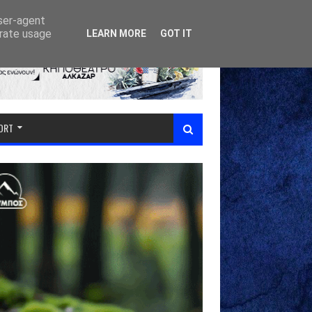
user-agent
erate usage
LEARN MORE
GOT IT
PORT