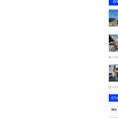
Δ
6/09
6/09
ΕΤ
884