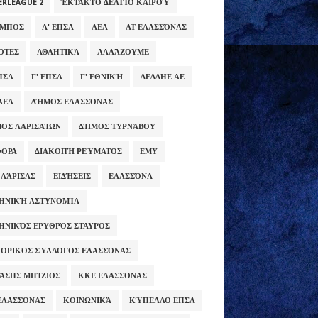
ERLEAGUE 2
ΈΚΤΑΚΤΟ ΔΕΛΤΊΟ ΚΑΙΡΟΎ
ΥΜΠΟΣ
Α' ΕΠΣΛ
ΑΕΛ
ΑΤ ΕΛΑΣΣΌΝΑΣ
ΌΤΕΣ
ΑΘΛΗΤΙΚΆ
ΑΛΛΆΖΟΥΜΕ
ΕΠΣΛ
Γ' ΕΠΣΛ
Γ' ΕΘΝΙΚΉ
ΔΕΔΔΗΕ ΑΕ
ΑΕΛ
ΔΉΜΟΣ ΕΛΑΣΣΌΝΑΣ
ΟΣ ΛΑΡΙΣΑΊΩΝ
ΔΉΜΟΣ ΤΥΡΝΆΒΟΥ
ΦΟΡΑ
ΔΙΑΚΟΠΉ ΡΕΎΜΑΤΟΣ
ΕΜΥ
 ΛΆΡΙΣΑΣ
ΕΙΔΉΣΕΙΣ
ΕΛΑΣΣΌΝΑ
ΗΝΙΚΉ ΑΣΤΥΝΟΜΊΑ
ΗΝΙΚΌΣ ΕΡΥΘΡΌΣ ΣΤΑΥΡΌΣ
ΟΡΙΚΌΣ ΣΎΛΛΟΓΟΣ ΕΛΑΣΣΌΝΑΣ
ΆΣΗΣ ΜΠΊΖΙΟΣ
ΚΚΕ ΕΛΑΣΣΌΝΑΣ
ΕΛΑΣΣΌΝΑΣ
ΚΟΙΝΩΝΙΚΆ
ΚΎΠΕΛΛΟ ΕΠΣΛ