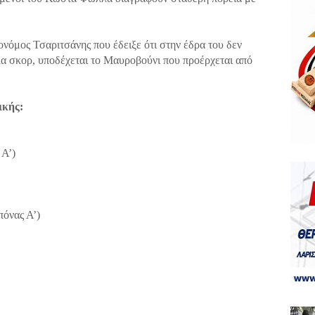
νόμος Τσαριτσάνης που έδειξε ότι στην έδρα του δεν
λα σκορ, υποδέχεται το Μαυροβούνι που προέρχεται από
ικής:
 Α’)
πόνας Α’)