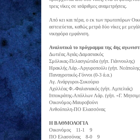
τρεις νίκες σε ισάριθμες αναμετρήσεις.
Από κει και πέρα, ο εκ των πρωτοπόρων Οικο
αστειεύεται, καθώς μετρά δύο νίκες με μεγά
νικηφόρα εμφάνιση.
Αναλυτικά το πρόγραμμα της 4ης αγωνιστ
Δωτιέας Αγιάς-Δαμασιακός
Σμόλικας-Πελασγιώτιδα (γήπ. Γιάννουλης)
Ηρακλής Λάρ.-Αργυροπούλι (γήπ. Νεάπολης
Παναγροτικός-Γόννοι (0-3 ά.α.)
Αγ. Ανάργυροι-Συκούριο
Αχιλλέας Φ.-Φαλανιακός (γήπ. Αμπελιάς)
Ιπποκράτης-Απόλλων Λάρ. (γήπ. «Γ. Μητσιμ
Οικονόμος-Μαυροβούνι
Ανθούπολη-ΠΟ Ελασσόνας
Η ΒΑΘΜΟΛΟΓΙΑ
Οικονόμος 11-1 9
ΠΟ Ελασσόνας 8-0 9