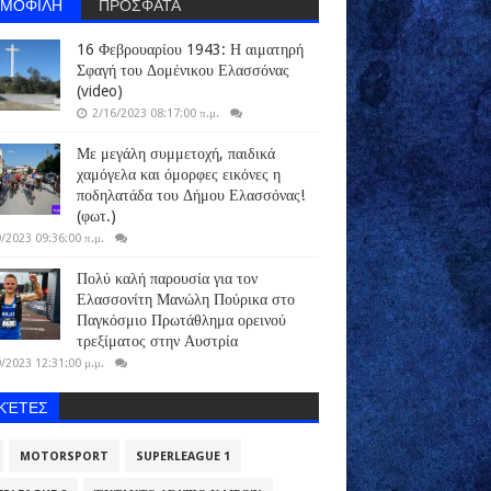
ΗΜΟΦΙΛΗ
ΠΡΟΣΦΑΤΑ
16 Φεβρουαρίου 1943: Η αιματηρή
Σφαγή του Δομένικου Ελασσόνας
(video)
2/16/2023 08:17:00 π.μ.
Με μεγάλη συμμετοχή, παιδικά
χαμόγελα και όμορφες εικόνες η
ποδηλατάδα του Δήμου Ελασσόνας!
(φωτ.)
/2023 09:36:00 π.μ.
Πολύ καλή παρουσία για τον
Ελασσονίτη Μανώλη Πούρικα στο
Παγκόσμιο Πρωτάθλημα ορεινού
τρεξίματος στην Αυστρία
/2023 12:31:00 μ.μ.
ΙΚΈΤΕΣ
MOTORSPORT
SUPERLEAGUE 1