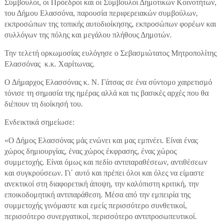
Σύμβουλοι, οι Πρόεδροι και οι Σύμβουλοι Δημοτικών Κοινοτήτων,
του Δήμου Ελασσόνα, παρουσία περιφερειακών συμβούλων,
εκπροσώπων της τοπικής αυτοδιοίκησης, εκπροσώπων φορέων και
συλλόγων της πόλης και μεγάλου πλήθους Δημοτών.
Την τελετή ορκωμοσίας ευλόγησε ο Σεβασμιώτατος Μητροπολίτης
Ελασσόνας κ.κ. Χαρίτωνας.
Ο Δήμαρχος Ελασσόνας κ. Ν. Γάτσας σε ένα σύντομο χαιρετισμό
τόνισε τη σημασία της ημέρας αλλά και τις βασικές αρχές που θα
διέπουν τη διοίκησή του.
Ενδεικτικά σημείωσε:
«Ο Δήμος Ελασσόνας μάς ενώνει και μας εμπνέει. Είναι ένας
χώρος δημιουργίας, ένας χώρος έκφρασης, ένας χώρος
συμμετοχής. Είναι όμως και πεδίο αντιπαραθέσεων, αντιθέσεων
και συγκρούσεων. Γι΄ αυτό και πρέπει όλοι και όλες να είμαστε
ανεκτικοί στη διαφορετική άποψη, την καλόπιστη κριτική, την
εποικοδομητική αντιπαράθεση. Μέσα από την εμπειρία της
συμμετοχής γινόμαστε και εμείς περισσότερο συνθετικοί,
περισσότερο συνεργατικοί, περισσότερο αντιπροσωπευτικοί.