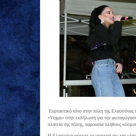
Εορταστικό τόνο στην πόλη της Ελασσόνας 
«Vegas» στην εκδήλωση για την φωταγώγηση 
πλατεία της πόλης, παρουσία πλήθους κόσμο
Η Ελασσόνα φόρεσε τα γιορτινά της και μέσ