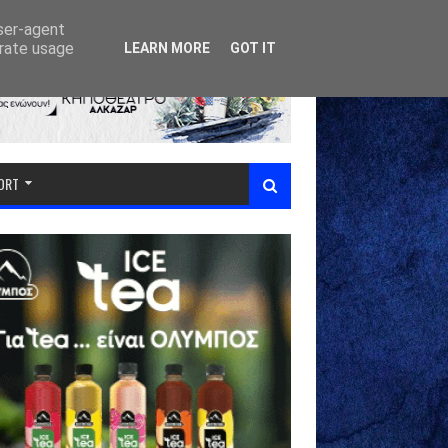
user-agent
erate usage
LEARN MORE
GOT IT
PORT