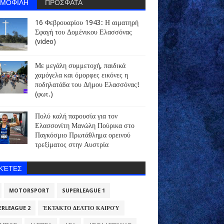
ΗΜΟΦΙΛΗ
ΠΡΟΣΦΑΤΑ
16 Φεβρουαρίου 1943: Η αιματηρή
Σφαγή του Δομένικου Ελασσόνας
(video)
Με μεγάλη συμμετοχή, παιδικά
χαμόγελα και όμορφες εικόνες η
ποδηλατάδα του Δήμου Ελασσόνας!
(φωτ.)
Πολύ καλή παρουσία για τον
Ελασσονίτη Μανώλη Πούρικα στο
Παγκόσμιο Πρωτάθλημα ορεινού
τρεξίματος στην Αυστρία
ΙΚΈΤΕΣ
MOTORSPORT
SUPERLEAGUE 1
ERLEAGUE 2
ΈΚΤΑΚΤΟ ΔΕΛΤΊΟ ΚΑΙΡΟΎ