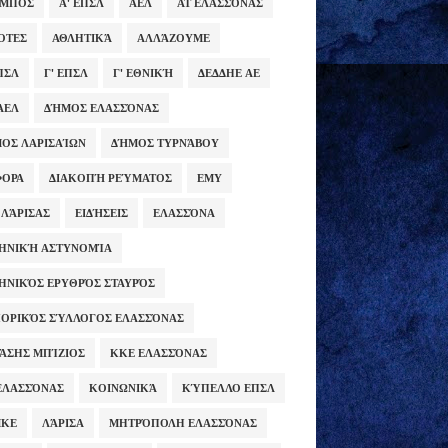
ΥΜΠΟΣ
Α' ΕΠΣΛ
ΑΕΛ
ΑΤ ΕΛΑΣΣΌΝΑΣ
ΌΤΕΣ
ΑΘΛΗΤΙΚΆ
ΑΛΛΆΖΟΥΜΕ
ΕΠΣΛ
Γ' ΕΠΣΛ
Γ' ΕΘΝΙΚΉ
ΔΕΔΔΗΕ ΑΕ
ΑΕΛ
ΔΉΜΟΣ ΕΛΑΣΣΌΝΑΣ
ΟΣ ΛΑΡΙΣΑΊΩΝ
ΔΉΜΟΣ ΤΥΡΝΆΒΟΥ
ΦΟΡΑ
ΔΙΑΚΟΠΉ ΡΕΎΜΑΤΟΣ
ΕΜΥ
 ΛΆΡΙΣΑΣ
ΕΙΔΉΣΕΙΣ
ΕΛΑΣΣΌΝΑ
ΗΝΙΚΉ ΑΣΤΥΝΟΜΊΑ
ΗΝΙΚΌΣ ΕΡΥΘΡΌΣ ΣΤΑΥΡΌΣ
ΟΡΙΚΌΣ ΣΎΛΛΟΓΟΣ ΕΛΑΣΣΌΝΑΣ
ΆΣΗΣ ΜΠΊΖΙΟΣ
ΚΚΕ ΕΛΑΣΣΌΝΑΣ
ΕΛΑΣΣΌΝΑΣ
ΚΟΙΝΩΝΙΚΆ
ΚΎΠΕΛΛΟ ΕΠΣΛ
ΜΚΕ
ΛΆΡΙΣΑ
ΜΗΤΡΌΠΟΛΗ ΕΛΑΣΣΌΝΑΣ