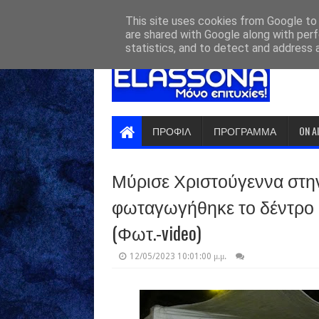
HOME
ABOUT
CONTACT US
This site uses cookies from Google to d
are shared with Google along with perf
statistics, and to detect and address 
ΠΡΟΦΙΛ
ΠΡΟΓΡΑΜΜΑ
ON A
Μύρισε Χριστούγεννα στην
φωταγωγήθηκε το δέντρο σ
(Φωτ.-video)
12/05/2023 10:01:00 μ.μ.