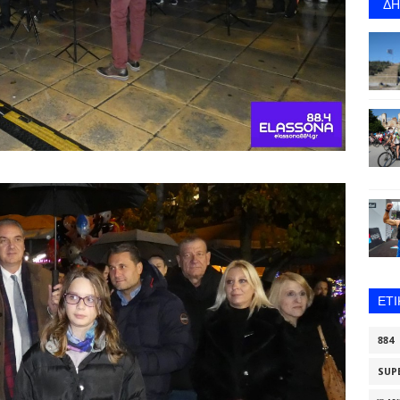
Δ
ΕΤ
884
SUP