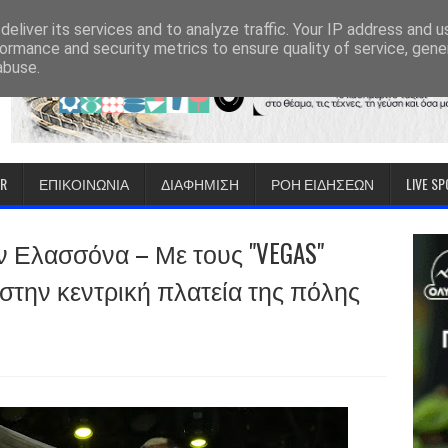
eliver its services and to analyze traffic. Your IP address and 
ormance and security metrics to ensure quality of service, gen
abuse.
IR
ΕΠΙΚΟΙΝΩΝΙΑ
ΔΙΑΦΗΜΙΣΗ
ΡΟΗ ΕΙΔΗΣΕΩΝ
LIVE S
 Ελασσόνα – Με τους "VEGAS"
την κεντρική πλατεία της πόλης