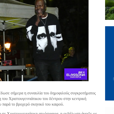
έδωσε σήμερα η συναυλία του δημοφιλούς συγκροτήματος
του Χριστουγεννιάτικου του δέντρου στην κεντρική
υ παρά το βροχερό σκηνικό του καιρού.
α σε Χριστουγεννιάτικη ατμόσφαιρα, η εκδήλωση άνοιξε με