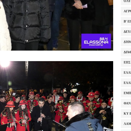
ΌΛ
ΑΓΡ
Β' 
ΔΕΥ
ΔΉΜ
ΔΙΆ
ΕΠΣ
ΕΛΛ
ΕΛΛ
ΕΜΠ
ΘΑΝ
ΚΥ 
ΛΑ