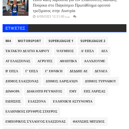
Πούρικα στο Παγκόσμιο Πρωτάθλημα ορεινού
τρεξίματος στην Αυστρία
6/09/2023 12:31:00 μ.μ.
ΕΤΙΚΈΤΕΣ
884
MOTORSPORT
SUPERLEAGUE 1
SUPERLEAGUE 2
ΈΚΤΑΚΤΟ ΔΕΛΤΊΟ ΚΑΙΡΟΎ
ΌΛΥΜΠΟΣ
Α' ΕΠΣΛ
ΑΕΛ
ΑΤ ΕΛΑΣΣΌΝΑΣ
ΑΓΡΌΤΕΣ
ΑΘΛΗΤΙΚΆ
ΑΛΛΆΖΟΥΜΕ
Β' ΕΠΣΛ
Γ' ΕΠΣΛ
Γ' ΕΘΝΙΚΉ
ΔΕΔΔΗΕ ΑΕ
ΔΕΥΑΕΛ
ΔΉΜΟΣ ΕΛΑΣΣΌΝΑΣ
ΔΉΜΟΣ ΛΑΡΙΣΑΊΩΝ
ΔΉΜΟΣ ΤΥΡΝΆΒΟΥ
ΔΙΆΦΟΡΑ
ΔΙΑΚΟΠΉ ΡΕΎΜΑΤΟΣ
ΕΜΥ
ΕΠΣ ΛΆΡΙΣΑΣ
ΕΙΔΉΣΕΙΣ
ΕΛΑΣΣΌΝΑ
ΕΛΛΗΝΙΚΉ ΑΣΤΥΝΟΜΊΑ
ΕΛΛΗΝΙΚΌΣ ΕΡΥΘΡΌΣ ΣΤΑΥΡΌΣ
ΕΜΠΟΡΙΚΌΣ ΣΎΛΛΟΓΟΣ ΕΛΑΣΣΌΝΑΣ
ΘΑΝΆΣΗΣ ΜΠΊΖΙΟΣ