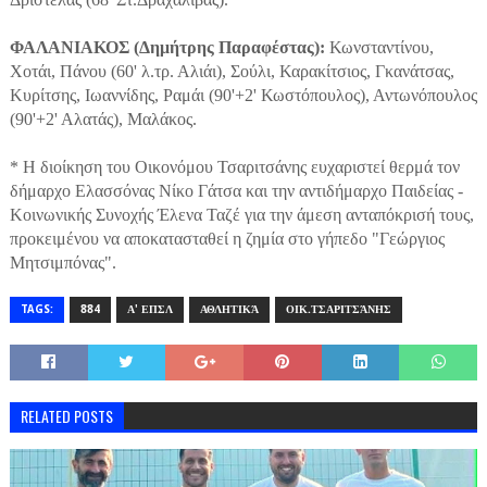
ΦΑΛΑΝΙΑΚΟΣ (Δημήτρης Παραφέστας):
Κωνσταντίνου,
Χοτάι, Πάνου (60' λ.τρ. Αλιάι), Σούλι, Καρακίτσιος, Γκανάτσας,
Κυρίτσης, Ιωαννίδης, Ραμάι (90'+2' Κωστόπουλος), Αντωνόπουλος
(90'+2' Αλατάς), Μαλάκος.
* Η διοίκηση του Οικονόμου Τσαριτσάνης ευχαριστεί θερμά τον
δήμαρχο Ελασσόνας Νίκο Γάτσα και την αντιδήμαρχο Παιδείας -
Κοινωνικής Συνοχής Έλενα Ταζέ για την άμεση ανταπόκρισή τους,
προκειμένου να αποκατασταθεί η ζημία στο γήπεδο "Γεώργιος
Μητσιμπόνας".
TAGS:
884
Α' ΕΠΣΛ
ΑΘΛΗΤΙΚΆ
ΟΙΚ.ΤΣΑΡΙΤΣΆΝΗΣ
RELATED POSTS