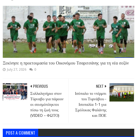
Ξεκίνησε η προετοιμασία του Οικονόμου Τσαριτσάνης για τη νέα σεζόν
July 27, 2026
0
PREVIOUS
NEXT
Συλλαλητήριο στον
Ισόπαλο το ντέρμπι
Τύρναβο για πάρουν
του Τυρνάβου -
οι σεισμόπληκτοι
Ισοπαλία 1-1 για
πίσω τη ζωή τους
Σμόλικας Φαλάνης
(VIDEO – ΦΩΤΟ)
και ΠΟΕ
POST A COMMENT