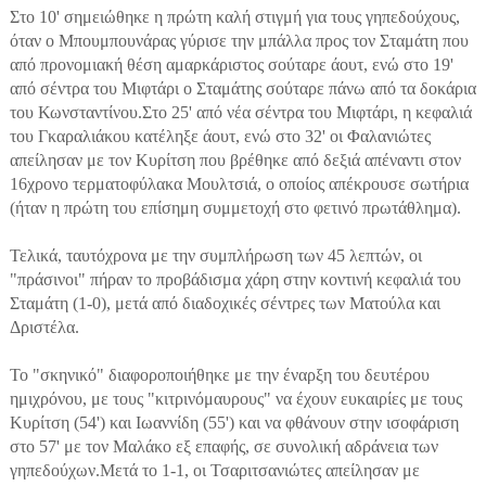
Στο 10' σημειώθηκε η πρώτη καλή στιγμή για τους γηπεδούχους,
όταν ο Μπουμπουνάρας γύρισε την μπάλλα προς τον Σταμάτη που
από προνομιακή θέση αμαρκάριστος σούταρε άουτ, ενώ στο 19'
από σέντρα του Μιφτάρι ο Σταμάτης σούταρε πάνω από τα δοκάρια
του Κωνσταντίνου.Στο 25' από νέα σέντρα του Μιφτάρι, η κεφαλιά
του Γκαραλιάκου κατέληξε άουτ, ενώ στο 32' οι Φαλανιώτες
απείλησαν με τον Κυρίτση που βρέθηκε από δεξιά απέναντι στον
16χρονο τερματοφύλακα Μουλτσιά, ο οποίος απέκρουσε σωτήρια
(ήταν η πρώτη του επίσημη συμμετοχή στο φετινό πρωτάθλημα).
Τελικά, ταυτόχρονα με την συμπλήρωση των 45 λεπτών, οι
"πράσινοι" πήραν το προβάδισμα χάρη στην κοντινή κεφαλιά του
Σταμάτη (1-0), μετά από διαδοχικές σέντρες των Ματούλα και
Δριστέλα.
Το "σκηνικό" διαφοροποιήθηκε με την έναρξη του δευτέρου
ημιχρόνου, με τους "κιτρινόμαυρους" να έχουν ευκαιρίες με τους
Κυρίτση (54') και Ιωαννίδη (55') και να φθάνουν στην ισοφάριση
στο 57' με τον Μαλάκο εξ επαφής, σε συνολική αδράνεια των
γηπεδούχων.Μετά το 1-1, οι Τσαριτσανιώτες απείλησαν με