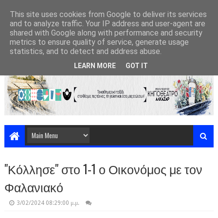
This site uses cookies from Google to deliver its services
and to analyze traffic. Your IP address and user-agent are
shared with Google along with performance and security
metrics to ensure quality of service, generate usage
statistics, and to detect and address abuse.
LEARN MORE
GOT IT
"Κόλλησε" στο 1-1 ο Οικονόμος με τον
Φαλανιακό
3/02/2024 08:29:00 μ.μ.