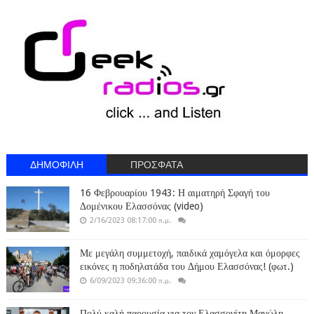
ΔΗΜΟΦΙΛΗ
ΠΡΟΣΦΑΤΑ
16 Φεβρουαρίου 1943: Η αιματηρή Σφαγή του
Δομένικου Ελασσόνας (video)
2/16/2023 08:17:00 π.μ.
Με μεγάλη συμμετοχή, παιδικά χαμόγελα και όμορφες
εικόνες η ποδηλατάδα του Δήμου Ελασσόνας! (φωτ.)
6/09/2023 09:36:00 π.μ.
Πολύ καλή παρουσία για τον Ελασσονίτη Μανώλη