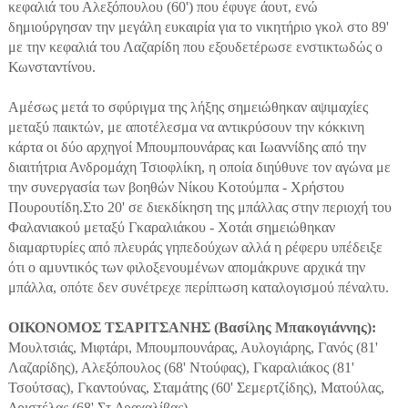
κεφαλιά του Αλεξόπουλου (60') που έφυγε άουτ, ενώ
δημιούργησαν την μεγάλη ευκαιρία για το νικητήριο γκολ στο 89'
με την κεφαλιά του Λαζαρίδη που εξουδετέρωσε ενστικτωδώς ο
Κωνσταντίνου.
Αμέσως μετά το σφύριγμα της λήξης σημειώθηκαν αψιμαχίες
μεταξύ παικτών, με αποτέλεσμα να αντικρύσουν την κόκκινη
κάρτα οι δύο αρχηγοί Μπουμπουνάρας και Ιωαννίδης από την
διαιτήτρια Ανδρομάχη Τσιοφλίκη, η οποία διηύθυνε τον αγώνα με
την συνεργασία των βοηθών Νίκου Κοτούμπα - Χρήστου
Πουρουτίδη.Στο 20' σε διεκδίκηση της μπάλλας στην περιοχή του
Φαλανιακού μεταξύ Γκαραλιάκου - Χοτάι σημειώθηκαν
διαμαρτυρίες από πλευράς γηπεδούχων αλλά η ρέφερυ υπέδειξε
ότι ο αμυντικός των φιλοξενουμένων απομάκρυνε αρχικά την
μπάλλα, οπότε δεν συνέτρεχε περίπτωση καταλογισμού πέναλτυ.
ΟΙΚΟΝΟΜΟΣ ΤΣΑΡΙΤΣΑΝΗΣ (Βασίλης Μπακογιάννης):
Μουλτσιάς, Μιφτάρι, Μπουμπουνάρας, Αυλογιάρης, Γανός (81'
Λαζαρίδης), Αλεξόπουλος (68' Ντούφας), Γκαραλιάκος (81'
Τσούτσας), Γκαντούνας, Σταμάτης (60' Σεμερτζίδης), Ματούλας,
Δριστέλας (68' Στ.Δραχαλίβας).