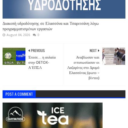
Διακοπή υδροδότησης σε Ελασσόνα και Τσαριτσάνη λόγω
προγραμματισμένων εργασιών
August 04, 2026
0
PREVIOUS
NEXT
Έπεσε… η αυλαία
Αναβίωσαν και
στην DETOX-
εντυπωσίασαν οι
Α΄ΕΠΣΛ
Λαζαρίνες στο Δρυμό
Ελασσόνας (φωτο –
βίντεο)
POST A COMMENT