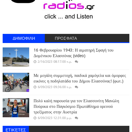
ΔΗΜΟΦΙΛΗ
ΠΡΟΣΦΑΤΑ
16 Φεβρουαρίου 1943: Η αιματηρή Σφαγή του
Δομένικου Ελασσόνας (video)
2/16/2023 08:17:00 π.μ.
Με μεγάλη συμμετοχή, παιδικά χαμόγελα και όμορφες
εικόνες η ποδηλατάδα του Δήμου Ελασσόνας! (φωτ.)
6/09/2023 09:36:00 π.μ.
Πολύ καλή παρουσία για τον Ελασσονίτη Μανώλη
Πούρικα στο Παγκόσμιο Πρωτάθλημα ορεινού
τρεξίματος στην Αυστρία
6/09/2023 12:31:00 μ.μ.
ΕΤΙΚΈΤΕΣ