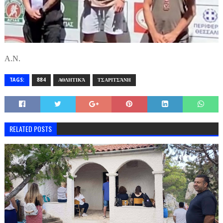
Α.Ν.
TAGS:
884
ΑΘΛΗΤΙΚΆ
ΤΣΑΡΙΤΣΆΝΗ
RELATED POSTS