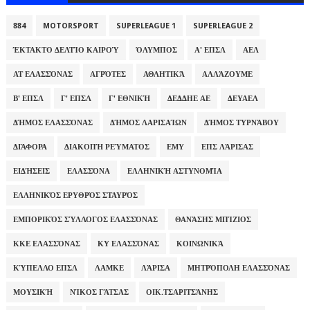
884
MOTORSPORT
SUPERLEAGUE 1
SUPERLEAGUE 2
ΈΚΤΑΚΤΟ ΔΕΛΤΊΟ ΚΑΙΡΟΎ
ΌΛΥΜΠΟΣ
Α' ΕΠΣΛ
ΑΕΛ
ΑΤ ΕΛΑΣΣΌΝΑΣ
ΑΓΡΌΤΕΣ
ΑΘΛΗΤΙΚΆ
ΑΛΛΆΖΟΥΜΕ
Β' ΕΠΣΛ
Γ' ΕΠΣΛ
Γ' ΕΘΝΙΚΉ
ΔΕΔΔΗΕ ΑΕ
ΔΕΥΑΕΛ
ΔΉΜΟΣ ΕΛΑΣΣΌΝΑΣ
ΔΉΜΟΣ ΛΑΡΙΣΑΊΩΝ
ΔΉΜΟΣ ΤΥΡΝΆΒΟΥ
ΔΙΆΦΟΡΑ
ΔΙΑΚΟΠΉ ΡΕΎΜΑΤΟΣ
ΕΜΥ
ΕΠΣ ΛΆΡΙΣΑΣ
ΕΙΔΉΣΕΙΣ
ΕΛΑΣΣΌΝΑ
ΕΛΛΗΝΙΚΉ ΑΣΤΥΝΟΜΊΑ
ΕΛΛΗΝΙΚΌΣ ΕΡΥΘΡΌΣ ΣΤΑΥΡΌΣ
ΕΜΠΟΡΙΚΌΣ ΣΎΛΛΟΓΟΣ ΕΛΑΣΣΌΝΑΣ
ΘΑΝΆΣΗΣ ΜΠΊΖΙΟΣ
ΚΚΕ ΕΛΑΣΣΌΝΑΣ
ΚΥ ΕΛΑΣΣΌΝΑΣ
ΚΟΙΝΩΝΙΚΆ
ΚΎΠΕΛΛΟ ΕΠΣΛ
ΛΑΜΚΕ
ΛΆΡΙΣΑ
ΜΗΤΡΌΠΟΛΗ ΕΛΑΣΣΌΝΑΣ
ΜΟΥΣΙΚΉ
ΝΊΚΟΣ ΓΆΤΣΑΣ
ΟΙΚ.ΤΣΑΡΙΤΣΆΝΗΣ