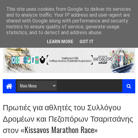
This site uses cookies from Google to deliver its services
and to analyze traffic. Your IP address and user-agent are
shared with Google along with performance and security
metrics to ensure quality of service, generate usage
statistics, and to detect and address abuse.
LEARN MORE
GOT IT
Πρωτιές για αθλητές του Συλλόγου
Δρομέων και Πεζοπόρων Τσαριτσάνης
στον «Kissavos Marathon Race»