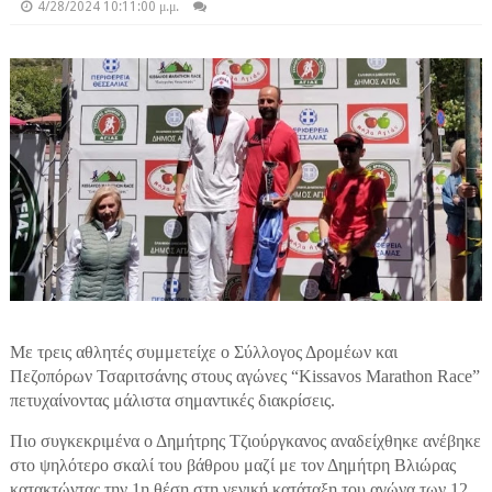
4/28/2024 10:11:00 μ.μ.
Με τρεις αθλητές συμμετείχε ο Σύλλογος Δρομέων και
Πεζοπόρων Τσαριτσάνης στους αγώνες “Kissavos Marathon Race”
πετυχαίνοντας μάλιστα σημαντικές διακρίσεις.
Πιο συγκεκριμένα ο Δημήτρης Τζιούργκανος αναδείχθηκε ανέβηκε
στο ψηλότερο σκαλί του βάθρου μαζί με τον Δημήτρη Βλιώρας
κατακτώντας την 1η θέση στη γενική κατάταξη του αγώνα των 12