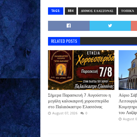
TAGS:
884
ΔΉΜΟΣ ΕΛΑΣΣΌΝΑΣ
ΤΟΠΙΚΆ
RELATED POSTS
Σήμερα Παρασκευή 7 Αυγούστου η
Αύριο Σάβ
μεγάλη καλοκαιρινή χοροεσπερίδα
Λειτουργί
στο Παλαιόκαστρο Ελασσόνας
Κοιμητηρ
του Λαζά
August 07, 2026
0
August 0