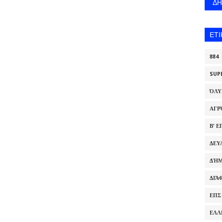
Δ
ΕΤ
884
SUP
ΌΛ
ΑΓΡ
Β' 
ΔΕΥ
ΔΉΜ
ΔΙΆ
ΕΠΣ
ΕΛΛ