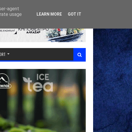
user-agent
erate usage
LEARN MORE
GOT IT
PORT