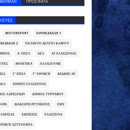
ΗΜΟΦΙΛΗ
ΠΡΟΣΦΑΤΑ
ΙΚΈΤΕΣ
MOTORSPORT
SUPERLEAGUE 1
ERLEAGUE 2
ΈΚΤΑΚΤΟ ΔΕΛΤΊΟ ΚΑΙΡΟΎ
ΥΜΠΟΣ
Α' ΕΠΣΛ
ΑΕΛ
ΑΤ ΕΛΑΣΣΌΝΑΣ
ΌΤΕΣ
ΑΘΛΗΤΙΚΆ
ΑΛΛΆΖΟΥΜΕ
ΕΠΣΛ
Γ' ΕΠΣΛ
Γ' ΕΘΝΙΚΉ
ΔΕΔΔΗΕ ΑΕ
ΑΕΛ
ΔΉΜΟΣ ΕΛΑΣΣΌΝΑΣ
ΟΣ ΛΑΡΙΣΑΊΩΝ
ΔΉΜΟΣ ΤΥΡΝΆΒΟΥ
ΦΟΡΑ
ΔΙΑΚΟΠΉ ΡΕΎΜΑΤΟΣ
ΕΜΥ
 ΛΆΡΙΣΑΣ
ΕΙΔΉΣΕΙΣ
ΕΛΑΣΣΌΝΑ
ΗΝΙΚΉ ΑΣΤΥΝΟΜΊΑ