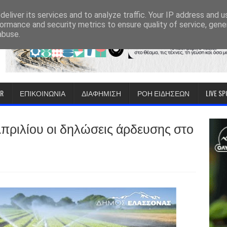
eliver its services and to analyze traffic. Your IP address and 
ormance and security metrics to ensure quality of service, gen
abuse.
IR
ΕΠΙΚΟΙΝΩΝΙΑ
ΔΙΑΦΗΜΙΣΗ
ΡΟΗ ΕΙΔΗΣΕΩΝ
LIVE S
Απριλίου οι δηλώσεις άρδευσης στο