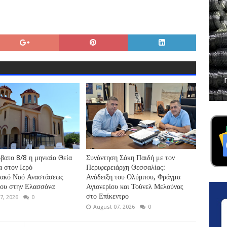
βατο 8/8 η μηνιαία Θεία
Συνάντηση Σάκη Παιδή με τον
α στον Ιερό
Περιφερειάρχη Θεσσαλίας:
ιακό Ναό Αναστάσεως
Ανάδειξη του Ολύμπου, Φράγμα
ρου στην Ελασσόνα
Αγιονερίου και Τούνελ Μελούνας
στο Επίκεντρο
7, 2026
0
August 07, 2026
0