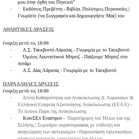
μου στην όχθη του Πηνειού”
·
Εκδόσεις Πρεβέντη - Βιβλία. Πολύτιμες Περιουσίες |
Γνωρίστε ένα Συγγραφέα και Δημιουργήστε Μαζί του
ΑΘΛΗΤΙΚΕΣ ΔΡΑΣΕΙΣ
έναρξη μετά τις 18:00
·
Α.Σ. Ταεκβοντό Λάρισας - Γνωριμία με το Ταεκβοντό
·
Όμιλος Αγωνιστικού Μπριτζ - Παίζουμε Μπριτζ στο
ποτάμι
·
Α.Σ. Δίας Λάρισας - Γνωριμία με το Ταεκβοντό
ΠΑΡΑΛΛΗΛΕΣ ΔΡΑΣΕΙΣ
έναρξη μετά τις 18:00
·
Δ/νση Καθαριότητας και Ανακύκλωσης Δ. Λαρισαίων &
Ελληνική Εταιρεία Αξιοποίησης Ανακύκλωσης (ΕΕΑΑ) –
Το Λούνα Παρκ της Ανακύκλωσης
·
ΚοινΣΕπ Έναστρον -
Παρατήρηση του Ήλιου και της
Σελήνης | Σεμινάριο ουρανογραφίας με επίδειξη και
αναγνώριση των αστερισμών | Παρουσίαση τηλεσκοπίων,
ηλιακών ρολογιών, μετεωριτών και άλλων