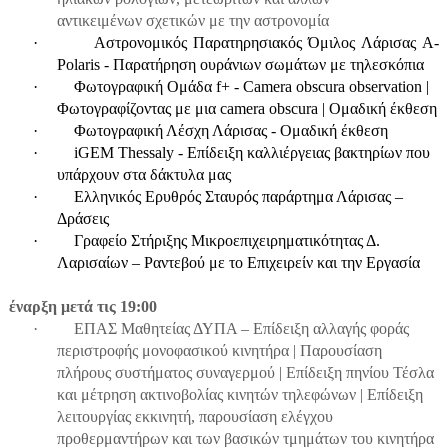
αντικειμένων σχετικών με την αστρονομία
·
Αστρονομικός Παρατηρησιακός Όμιλος Λάρισας A-
Polaris - Παρατήρηση ουράνιων σωμάτων με τηλεσκόπια
·
Φωτογραφική Ομάδα
f
+ - Camera
o
bscura
o
bservation |
Φωτογραφίζοντας με μια
c
amera
o
bscura | Ομαδική έκθεση
·
Φωτογραφική Λέσχη Λάρισας - Ομαδική έκθεση
·
iGEM
Thessaly
- Επίδειξη καλλιέργειας βακτηρίων που
υπάρχουν στα δάκτυλα μας
·
Ελληνικός Ερυθρός Σταυρός παράρτημα Λάρισας –
Δράσεις
·
Γραφείο Στήριξης Μικροεπιχειρηματικότητας Δ.
Λαρισαίων – Ραντεβού με το Επιχειρείν και την Εργασία
έναρξη
μετά
τις
19:00
·
ΕΠΑΣ Μαθητείας ΔΥΠΑ – Επίδειξη αλλαγής φοράς
περιστροφής μονοφασικού κινητήρα | Παρουσίαση
πλήρους συστήματος συναγερμού | Επίδειξη πηνίου Τέσλα
και μέτρηση ακτινοβολίας κινητών τηλεφώνων | Επίδειξη
λειτουργίας εκκινητή, παρουσίαση ελέγχου
προθερμαντήρων και των βασικών τμημάτων του κινητήρα