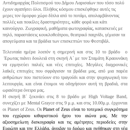
Αντιδημαρχίας Πολιτισμού του Δήμου Λαρισαίων που τόσο πολύ
έχουν αγαπήσει όλοι. Πλήθος κόσμου επισκέφθηκε αυτές τις
μερες τον όμορφο χώρο δίπλα από το ποτάμι, απολαμβάνοντας
πολλές και ποικίλες δραστηριότητες, κάθε φορά και κάτι
καινούργιο. Ζωγραφική, μαθήματα φωτογραφίας, κατασκευές με
πηλό, παραστάσεις κουκλοθεάτρου, θεατρικό παιχνίδι, γέμισαν τα
απογεύματα και τα βράδια των επισκεπτών του Φεστιβάλ.
Τελευταία ημέρα λοιπόν η σημερινή και στις 10 το βράδυ
ο
Έρωτας πιάνει δουλειά στη σκηνή Α΄ με τον Σταμάτη Κραουνάκη
να ερμηνεύει παλιές και νέες επιτυχίες. Μεγάλες διαχρονικές
λαϊκές επιτυχίες που σφράγισαν τα βράδια μας, από μια παρέα
ανθρώπων που πιστεύουν στο τραγούδι και στην ψυχαγωγική του
λειτουργία, και είναι έτοιμοι να οδηγήσουν αυτή τη βραδιά, στα
ωραιότερα όνειρα μας.
Η σκηνή Β΄ ξεκινάει στις 8 το βράδυ με
High Voltage Band,
συνεχίζει με
Mental Grayce
στις 9 μ.μ. και στις 10.00μ.μ. έρχονται
οι
Planet of
Zeus. Ο
ι Planet of Zeus είναι το τοτεμικό συγκρότημα
του εγχώριου κιθαριστικού ήχου του αιώνα μας. Με την
αξιοσημείωτη δισκογραφία και τις αμέτρητες περιοδείες στην
Ευρώπη και την Ελλάδα, άνοιξαν το δρόμο και ηγήθηκαν στη νέα