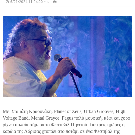
6/21/2024 11:24:00 π.μ.
Με
Σταμάτη Κραουνάκη,
Planet of Zeus, Urban Grooves, High
Voltage Band, Mental Grayce, Fagus
πολύ μουσική, κέφι και χορό
ρίχν
ει αυλαία σήμερα το Φεστιβάλ Πηνειού. Για τρεις ημέρες η
καρδιά της Λάρισας χτυπάει στο ποτάμι σε ένα Φεστιβάλ της