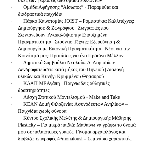
σκέψεων | Δράσεις από ομάδα εθελοντών
·
Ομάδα Αφήγησης “Αίσωπος” - Παραμύθια και
διαδραστικά παιχνίδια
·
Πάρκο Καινοτομίας JOIST – Ρομποτάκια Καλλιτέχνες:
Δημιούργησε & Ζωγράφισε | Ζωγραφιές που
Ζωντανεύουν: Ανακαλύψτε την Επαυξημένη
Πραγματικότητα | Στούντιο Τέχνης: Εξερεύνηση &
Δημιουργία με Εικονική Πραγματικότητα | Νέοι για την
Κοινότητά μας: Προτάσεις για ένα Πράσινο Μέλλον
·
Δημοτικό Συμβούλιο Νεολαίας Δ. Λαρισαίων –
Δενδροφυτεύσεις κατά μήκος του Πηνειού | Διαλογή
υλικών και Κυνήγι Κρυμμένου Θησαυρού
·
ΚΔΑΠ ΜΕΑγάπη - Παιγνιώδεις αθλητικές
δραστηριότητες
·
Λέσχη Στατικού Μοντελισμού - Make and Take
·
ΚΕΑΝ Δομή Φιλοξενίας Ασυνόδευτων Ανηλίκων –
Παιχνίδια χωρίς σύνορα
·
Κέντρο Σχολικής Μελέτης & Δημιουργικής Μάθησης
Plasticity
– Για μικρά παιδιά: Μαθαίνω να γράφω το όνομά
μου σε παλαιότερες γραφές, Γίνομαι αρχαιολόγος και
διαβάζω επιγραφές @monalousi – Σεμινάριο χαρακτικής