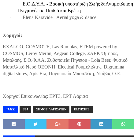
·
Ε.Ο.Δ.Υ.Α. - Βασική υποστήριξη Ζωής & Αντιμετώπιση
Πνιγμονής σε Παιδιά και Βρέφη
·
Elena Karavide -
Aerial yoga & dance
Χορηγοί:
EXALCO, COSMOTE, Las Ramblas, ETEM powered by
COSMOS, Leroy Merlin, Aegean College, ΣΑΕΚ Όμηρος,
Μπαλαής, Σ.Ο.Φ.ΛΑ, Ζυθοποιεία Πηνειού - Lola Beer, Φυσικό
Μεταλλικό Νερό ΘΕΟΝΗ, Electical Ρουμελιώτης, Digramma
digital stores, Apis Era, Παγοποιεία Μπασδέκη, Ντάβας Ο.Ε.
Χορηγοί Επικοινωνίας: ΕΡΤ3, ΕΡΤ Λάρισα
TAGS:
884
ΔΉΜΟΣ ΛΑΡΙΣΑΊΩΝ
ΕΙΔΉΣΕΙΣ