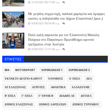
2/16/2023 08:17:00 π.μ.
Με μεγάλη συμμετοχή, παιδικά χαμόγελα και όμορφες
εικόνες η ποδηλατάδα του Δήμου Ελασσόνας! (φωτ.)
6/09/2023 09:36:00 π.μ.
Πολύ καλή παρουσία για τον Ελασσονίτη Μανώλη
Πούρικα στο Παγκόσμιο Πρωτάθλημα ορεινού
τρεξίματος στην Αυστρία
6/09/2023 12:31:00 μ.μ.
ΕΤΙΚΈΤΕΣ
884
MOTORSPORT
SUPERLEAGUE 1
SUPERLEAGUE 2
ΈΚΤΑΚΤΟ ΔΕΛΤΊΟ ΚΑΙΡΟΎ
ΌΛΥΜΠΟΣ
Α' ΕΠΣΛ
ΑΕΛ
ΑΤ ΕΛΑΣΣΌΝΑΣ
ΑΓΡΌΤΕΣ
ΑΘΛΗΤΙΚΆ
ΑΛΛΆΖΟΥΜΕ
Β' ΕΠΣΛ
Γ' ΕΠΣΛ
Γ' ΕΘΝΙΚΉ
ΔΕΔΔΗΕ ΑΕ
ΔΕΥΑΕΛ
ΔΉΜΟΣ ΕΛΑΣΣΌΝΑΣ
ΔΉΜΟΣ ΛΑΡΙΣΑΊΩΝ
ΔΉΜΟΣ ΤΥΡΝΆΒΟΥ