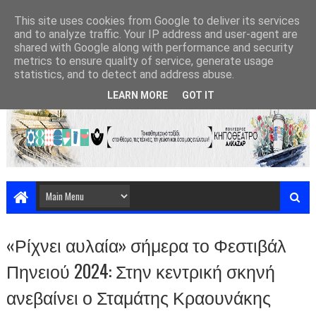
This site uses cookies from Google to deliver its services
and to analyze traffic. Your IP address and user-agent are
shared with Google along with performance and security
metrics to ensure quality of service, generate usage
statistics, and to detect and address abuse.
LEARN MORE
GOT IT
«Ρίχνει αυλαία» σήμερα το Φεστιβάλ
Πηνειού 2024: Στην κεντρική σκηνή
ανεβαίνει ο Σταμάτης Κραουνάκης