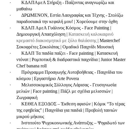
·
ΚΔΑΠΑμεΑ Στήριξη - Παίζοντας αναγνωρίζω και
μαθαίνω
·
ΔΡΩΜΕΝΟΝ, Εστία Λαογραφίας και Τέχνης - Στολίζω
παραδοσιακά την κεφαλή μου! | Χορεύουμε στην όχθη
·
ΚΔΑΠ ΑμεΑ Γυάλινος Κόσμος - Face Painting |
Δημιουργική Απασχόληση |
Κατασκευή καλοκαιρινό
κρεμαστό διακοσμητικό με ξύλο θαλάσσης
| Masterchef
Σοκοφρέτες Σοκολάτας |
Ομαδικό Παιχνίδι Μουσική
·
ΚΔΑΠ Τα παιδία παίζει -
Face
painting
| Κατασκευή
ντόνατ | Ρομποτική & διαδραστικά παιχνίδια |
Junior
Master
Chef
banana
roll
·
Πρόγραμμα Προαγωγής Αυτοβοήθειας - Παιχνίδια του
κόσμου | Εργαστήριο
Arte
Povera
·
Μελισσοκομικός Σύλλογος Λάρισας - Γευσιγνωσία
μελιών | Face painting | Πάζλ με σχέδια μελισσιών |
Ζωγραφική
·
ΚΕΘΕΑ ΕΞΟΔΟΣ – Έκθεση αφισών | Κόμικ “Το τέρας
της εφηβείας” | Παιχνίδια για παιδιά | Προβολή ταινιών
μικρού μήκους
·
Ινστιτούτο Ψυχοκοινωνικής Ανάπτυξης – Ψηφιδωτό των