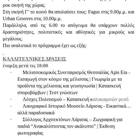
ροκ σκηνή της χώρας.
Στη σκηνή Γ’ το κοινό θα απολαύσει τους:
Fagus
στις 9.00μ.μ. και
Urban Grooves
στις 10.00μ.μ.
Παράλληλα, από τις 6.00 το απόγευμα θα υπάρχουν πολλές
δραστηριότητες, πολιτιστικές και αθλητικές για μικρούς και
μεγάλους.
Πιο αναλυτικά το πρόγραμμα έχει ως εξής:
ΚΑΛΛΙΤΕΧΝΙΚΕΣ ΔΡΑΣΕΙΣ
έναρξη μετά τις 18:00
·
Μελισσοκομικός Συνεταιρισμός Θεσσαλίας
Apis
Era
-
Εισαγωγή στον κόσμο της μέλισσας | Γνωριμία με τα
προϊόντα της μέλισσας και γευσιγνωσία | Κατασκευή
σποροβόμβων | Τεστ γνώσεων
·
Λέσχες Πολιτισμού – Κατασκευή κ
αλοκαιρινών ρεσό
·
Λαογραφικό Ιστορικό Μουσείο Λάρισας - Εικαστικά…
αλλά παραδοσιακά
·
Σύλλογος Αρχιτεκτόνων Λάρισας – Ζωγραφική για
παιδιά “Ανακαλύπτοντας τον ακάλυπτο” | Έκθεση
φωτογραφίας