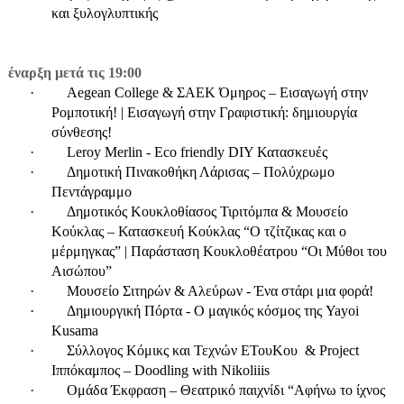
και ξυλογλυπτικής
έναρξη μετά τις 19:00
·
Aegean College & ΣΑΕΚ Όμηρος – Εισαγωγή στην
Ρομποτική! | Εισαγωγή στην Γραφιστική: δημιουργία
σύνθεσης!
·
Leroy Merlin - Eco friendly DIY Κατασκευές
·
Δημοτική Πινακοθήκη Λάρισας – Πολύχρωμο
Πεντάγραμμο
·
Δημοτικός Κουκλοθίασος Τιριτόμπα & Μουσείο
Κούκλας – Κατασκευή Κούκλας “Ο τζίτζικας και ο
μέρμηγκας” | Παράσταση Κουκλοθέατρου “Οι Μύθοι του
Αισώπου”
·
Μουσείο Σιτηρών & Αλεύρων - Ένα στάρι μια φορά!
·
Δημιουργική Πόρτα - Ο μαγικός κόσμος της Yayoi
Kusama
·
Σύλλογος Κόμικς και Τεχνών ΕΤουΚου
&
Project
Ιππόκαμπος –
Doodling
with
Nikoliiis
·
Ομάδα Έκφραση – Θεατρικό παιχνίδι “Αφήνω το ίχνος