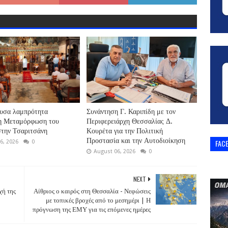
υσα λαμπρότητα
Συνάντηση Γ. Καριπίδη με τον
 η Μεταμόρφωση του
Περιφερειάρχη Θεσσαλίας Δ.
την Τσαριτσάνη
Κουρέτα για την Πολιτική
Προστασία και την Αυτοδιοίκηση
FAC
6, 2026
0
August 06, 2026
0
NEXT
χή της
Αίθριος ο καιρός στη Θεσσαλία - Νεφώσεις
με τοπικές βροχές από το μεσημέρι | Η
πρόγνωση της ΕΜΥ για τις επόμενες ημέρες