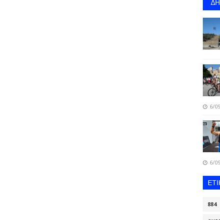
Δ
6/09
6/09
ΕΤ
884