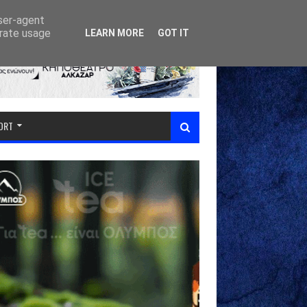
user-agent
erate usage
LEARN MORE
GOT IT
PORT