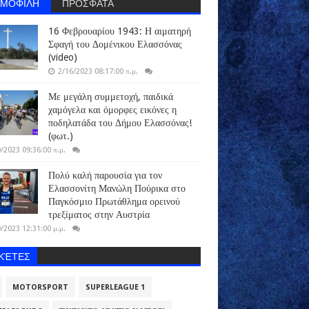
ΗΜΟΦΙΛΗ
ΠΡΟΣΦΑΤΑ
16 Φεβρουαρίου 1943: Η αιματηρή
Σφαγή του Δομένικου Ελασσόνας
(video)
2/16/2023 08:17:00 π.μ.
Με μεγάλη συμμετοχή, παιδικά
χαμόγελα και όμορφες εικόνες η
ποδηλατάδα του Δήμου Ελασσόνας!
(φωτ.)
/2023 09:36:00 π.μ.
Πολύ καλή παρουσία για τον
Ελασσονίτη Μανώλη Πούρικα στο
Παγκόσμιο Πρωτάθλημα ορεινού
τρεξίματος στην Αυστρία
/2023 12:31:00 μ.μ.
ΙΚΈΤΕΣ
MOTORSPORT
SUPERLEAGUE 1