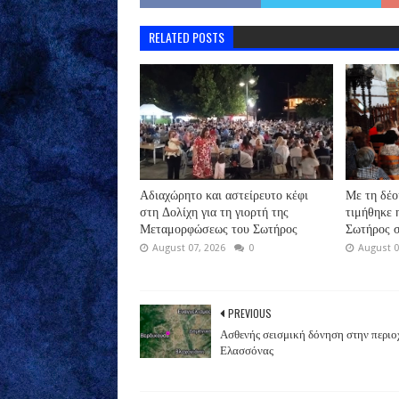
RELATED POSTS
Αδιαχώρητο και αστείρευτο κέφι
Με τη δέο
στη Δολίχη για τη γιορτή της
τιμήθηκε
Μεταμορφώσεως του Σωτήρος
Σωτήρος σ
August 07, 2026
0
August 0
PREVIOUS
Ασθενής σεισμική δόνηση στην περιο
Ελασσόνας