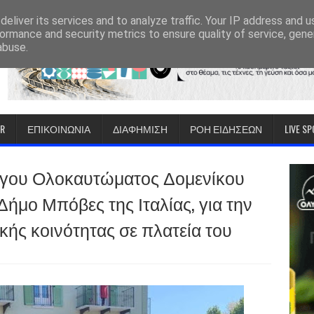
eliver its services and to analyze traffic. Your IP address and 
ormance and security metrics to ensure quality of service, gen
abuse.
IR
ΕΠΙΚΟΙΝΩΝΙΑ
ΔΙΑΦΗΜΙΣΗ
ΡΟΗ ΕΙΔΗΣΕΩΝ
LIVE S
όγου Ολοκαυτώματος Δομενίκου
Δήμο Μπόβες της Ιταλίας, για την
κής κοινότητας σε πλατεία του