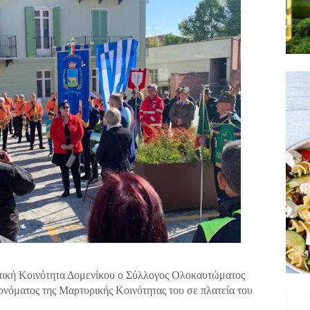
πική Κοινότητα Δομενίκου ο Σύλλογος Ολοκαυτώματος
 ονόματος της Μαρτυρικής Κοινότητας του σε πλατεία του