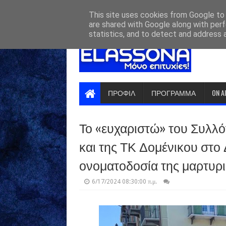
HOME
ABOUT
CONTACT US
This site uses cookies from Google to d
are shared with Google along with perf
statistics, and to detect and address 
ΠΡΟΦΙΛ
ΠΡΟΓΡΑΜΜΑ
ON A
Το «ευχαριστώ» του Συλλ
και της ΤΚ Δομένικου στο 
ονοματοδοσία της μαρτυρι
6/17/2024 08:30:00 π.μ.