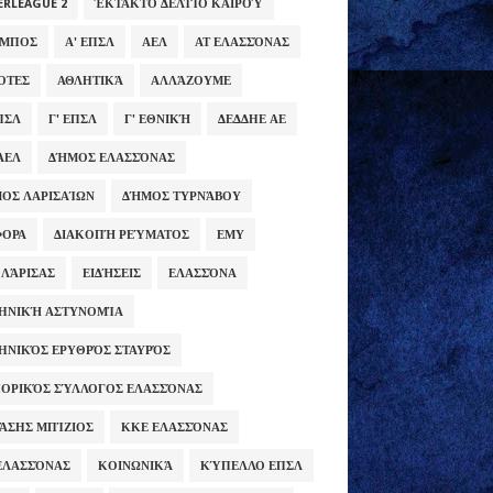
ERLEAGUE 2
ΈΚΤΑΚΤΟ ΔΕΛΤΊΟ ΚΑΙΡΟΎ
ΥΜΠΟΣ
Α' ΕΠΣΛ
ΑΕΛ
ΑΤ ΕΛΑΣΣΌΝΑΣ
ΌΤΕΣ
ΑΘΛΗΤΙΚΆ
ΑΛΛΆΖΟΥΜΕ
ΕΠΣΛ
Γ' ΕΠΣΛ
Γ' ΕΘΝΙΚΉ
ΔΕΔΔΗΕ ΑΕ
ΑΕΛ
ΔΉΜΟΣ ΕΛΑΣΣΌΝΑΣ
ΟΣ ΛΑΡΙΣΑΊΩΝ
ΔΉΜΟΣ ΤΥΡΝΆΒΟΥ
ΦΟΡΑ
ΔΙΑΚΟΠΉ ΡΕΎΜΑΤΟΣ
ΕΜΥ
 ΛΆΡΙΣΑΣ
ΕΙΔΉΣΕΙΣ
ΕΛΑΣΣΌΝΑ
ΗΝΙΚΉ ΑΣΤΥΝΟΜΊΑ
ΗΝΙΚΌΣ ΕΡΥΘΡΌΣ ΣΤΑΥΡΌΣ
ΟΡΙΚΌΣ ΣΎΛΛΟΓΟΣ ΕΛΑΣΣΌΝΑΣ
ΆΣΗΣ ΜΠΊΖΙΟΣ
ΚΚΕ ΕΛΑΣΣΌΝΑΣ
ΕΛΑΣΣΌΝΑΣ
ΚΟΙΝΩΝΙΚΆ
ΚΎΠΕΛΛΟ ΕΠΣΛ