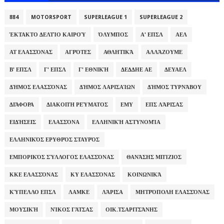
884
MOTORSPORT
SUPERLEAGUE 1
SUPERLEAGUE 2
ΈΚΤΑΚΤΟ ΔΕΛΤΊΟ ΚΑΙΡΟΎ
ΌΛΥΜΠΟΣ
Α' ΕΠΣΛ
ΑΕΛ
ΑΤ ΕΛΑΣΣΌΝΑΣ
ΑΓΡΌΤΕΣ
ΑΘΛΗΤΙΚΆ
ΑΛΛΆΖΟΥΜΕ
Β' ΕΠΣΛ
Γ' ΕΠΣΛ
Γ' ΕΘΝΙΚΉ
ΔΕΔΔΗΕ ΑΕ
ΔΕΥΑΕΛ
ΔΉΜΟΣ ΕΛΑΣΣΌΝΑΣ
ΔΉΜΟΣ ΛΑΡΙΣΑΊΩΝ
ΔΉΜΟΣ ΤΥΡΝΆΒΟΥ
ΔΙΆΦΟΡΑ
ΔΙΑΚΟΠΉ ΡΕΎΜΑΤΟΣ
ΕΜΥ
ΕΠΣ ΛΆΡΙΣΑΣ
ΕΙΔΉΣΕΙΣ
ΕΛΑΣΣΌΝΑ
ΕΛΛΗΝΙΚΉ ΑΣΤΥΝΟΜΊΑ
ΕΛΛΗΝΙΚΌΣ ΕΡΥΘΡΌΣ ΣΤΑΥΡΌΣ
ΕΜΠΟΡΙΚΌΣ ΣΎΛΛΟΓΟΣ ΕΛΑΣΣΌΝΑΣ
ΘΑΝΆΣΗΣ ΜΠΊΖΙΟΣ
ΚΚΕ ΕΛΑΣΣΌΝΑΣ
ΚΥ ΕΛΑΣΣΌΝΑΣ
ΚΟΙΝΩΝΙΚΆ
ΚΎΠΕΛΛΟ ΕΠΣΛ
ΛΑΜΚΕ
ΛΆΡΙΣΑ
ΜΗΤΡΌΠΟΛΗ ΕΛΑΣΣΌΝΑΣ
ΜΟΥΣΙΚΉ
ΝΊΚΟΣ ΓΆΤΣΑΣ
ΟΙΚ.ΤΣΑΡΙΤΣΆΝΗΣ