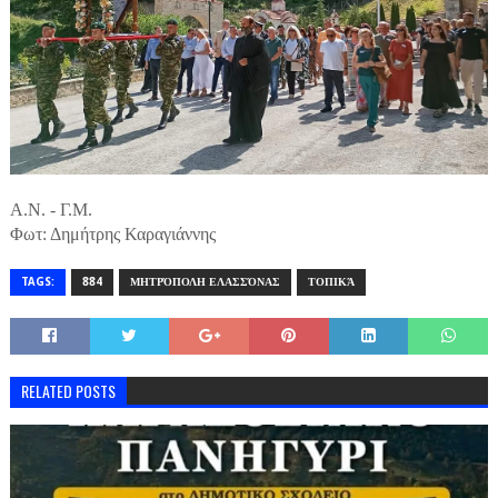
Α.Ν. - Γ.Μ.
Φωτ: Δημήτρης Καραγιάννης
TAGS:
884
ΜΗΤΡΌΠΟΛΗ ΕΛΑΣΣΌΝΑΣ
ΤΟΠΙΚΆ
RELATED POSTS