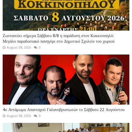
Ζωντανεύει σήμερα Σάββατο 8/8 η παράδοση στον Κοκκινοπηλό:
Μεγάλο παραδοσιακό πανηγύρι στο Δημοτικό Σχολείο του χωριού
August 08, 2026
0
4ο Αντάμωμα Απανταχού Γαλανοβρυσιωτών το Σάββατο 22 Αυγούστου
August 08, 2026
0