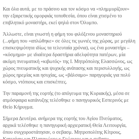
Και όλα αυτά, με το πράσινο και τον κόσμο να «πλημμυρίζουν»
την εξαιρετικής ομορφιάς τοποθεσία, όπου είναι χτισμένο το
επιβλητικό μοναστήρι, εκεί ψηλά στον Όλυμπο.
Άλλωστε, είναι γνωστή η φήμη του φιλόξενου μοναστηριού
(...φήμη που «απλώθηκε» σε όλες τις γωνιές της χώρας, με μεγάλη
επισκεψιμότητα ιδίως τα τελευταία χρόνια), ως ένα μοναστήρι –
«κόσμημα» με ιδιαίτερα δραστήρια αδελφότητα πατέρων, μία
ακόμη πνευματική «κιβωτός» της Ι. Μητρόπολης Ελασσώνος, ως
χώρος πνευματικής και ψυχικής ανάτασης και περισυλλογής, ως
χώρος ηρεμίας και ησυχίας, ως «βάλσαμο» παρηγοριάς για πολύ
κόσμο, ντόπιους και επισκέπτες.
Την παραμονή της εορτής (το απόγευμα της Κυριακής), μέσα σε
ατμόσφαιρα κατάνυξης τελέσθηκε ο πανηγυρικός Εσπερινός με
Θείο Κήρυγμα.
Σήμερα Δευτέρα. ανήμερα της εορτής του Αγίου Πνεύματος,
αρχικά τελέσθηκε η πανηγυρική αρχιερατική Θεία Λειτουργία,
όπου συγχοροστάτησαν, ο σεβασμ. Μητροπολίτης Κίτρους,
Κατερίνης και Πλαταμώνος κ.Γεώργιος και ο σεβασμ.