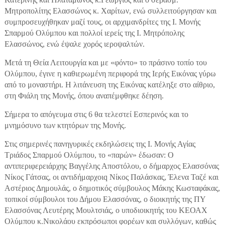
Μητροπολίτης Ελασσώνος κ. Χαρίτων, ενώ συλλειτούργησαν και
συμπροσευχήθηκαν μαζί τους, οι αρχιμανδρίτες της Ι. Μονής
Σπαρμού Ολύμπου και πολλοί ιερείς της Ι. Μητρόπολης
Ελασσώνος, ενώ έψαλε χορός ιεροψαλτών.
Μετά τη Θεία Λειτουργία και με «φόντο» το πράσινο τοπίο του
Ολύμπου, έγινε η καθιερωμένη περιφορά της Ιερής Εικόνας γύρω
από το μοναστήρι. Η λιτάνευση της Εικόνας κατέληξε στο αίθριο,
στη Φιάλη της Μονής, όπου αναπέμφθηκε δέηση.
Σήμερα το απόγευμα στις 6 θα τελεστεί Εσπερινός και το
μνημόσυνο των κτητόρων της Μονής.
Στις σημερινές πανηγυρικές εκδηλώσεις της Ι. Μονής Αγίας
Τριάδος Σπαρμού Ολύμπου, το «παρών» έδωσαν: Ο
αντιπεριφερειάρχης Βαγγέλης Αποστόλου, ο δήμαρχος Ελασσόνας
Νίκος Γάτσας, οι αντιδήμαρχοιq Νίκος Παλάσκας, Έλενα Ταζέ και
Αστέριος Δημουλάς, ο δημοτικός σύμβουλος Μάκης Κωσταφάκας,
τοπικοί σύμβουλοι του Δήμου Ελασσόνας, ο διοικητής της ΠΥ
Ελασσόνας Λευτέρης Μουλτσιάς, ο υποδιοικητής του ΚΕΟΑΧ
Ολύμπου κ.Νικολάου εκπρόσωποι φορέων και συλλόγων, καθώς