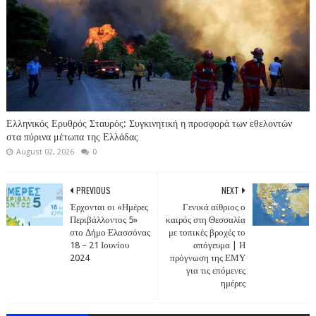
Ελληνικός Ερυθρός Σταυρός: Συγκινητική η προσφορά των εθελοντών
στα πύρινα μέτωπα της Ελλάδας
August 02, 2026
0
PREVIOUS
NEXT
Έρχονται οι «Ημέρες
Γενικά αίθριος ο
Περιβάλλοντος 5»
καιρός στη Θεσσαλία
στο Δήμο Ελασσόνας
με τοπικές βροχές το
18 – 21 Ιουνίου
απόγευμα | Η
2024
πρόγνωση της ΕΜΥ
για τις επόμενες
ημέρες