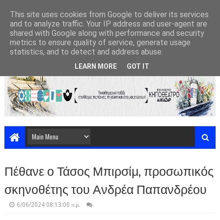
This site uses cookies from Google to deliver its services
and to analyze traffic. Your IP address and user-agent are
shared with Google along with performance and security
metrics to ensure quality of service, generate usage
statistics, and to detect and address abuse.
LEARN MORE
GOT IT
Πέθανε ο Τάσος Μπιρσίμ, προσωπικός
σκηνοθέτης του Ανδρέα Παπανδρέου
6/06/2024 08:13:00 π.μ.