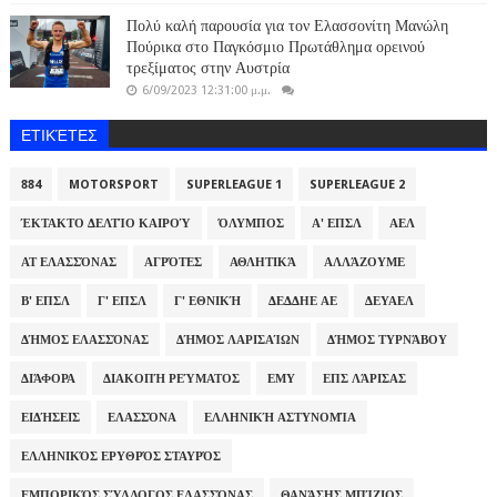
Πολύ καλή παρουσία για τον Ελασσονίτη Μανώλη
Πούρικα στο Παγκόσμιο Πρωτάθλημα ορεινού
τρεξίματος στην Αυστρία
6/09/2023 12:31:00 μ.μ.
ΕΤΙΚΈΤΕΣ
884
MOTORSPORT
SUPERLEAGUE 1
SUPERLEAGUE 2
ΈΚΤΑΚΤΟ ΔΕΛΤΊΟ ΚΑΙΡΟΎ
ΌΛΥΜΠΟΣ
Α' ΕΠΣΛ
ΑΕΛ
ΑΤ ΕΛΑΣΣΌΝΑΣ
ΑΓΡΌΤΕΣ
ΑΘΛΗΤΙΚΆ
ΑΛΛΆΖΟΥΜΕ
Β' ΕΠΣΛ
Γ' ΕΠΣΛ
Γ' ΕΘΝΙΚΉ
ΔΕΔΔΗΕ ΑΕ
ΔΕΥΑΕΛ
ΔΉΜΟΣ ΕΛΑΣΣΌΝΑΣ
ΔΉΜΟΣ ΛΑΡΙΣΑΊΩΝ
ΔΉΜΟΣ ΤΥΡΝΆΒΟΥ
ΔΙΆΦΟΡΑ
ΔΙΑΚΟΠΉ ΡΕΎΜΑΤΟΣ
ΕΜΥ
ΕΠΣ ΛΆΡΙΣΑΣ
ΕΙΔΉΣΕΙΣ
ΕΛΑΣΣΌΝΑ
ΕΛΛΗΝΙΚΉ ΑΣΤΥΝΟΜΊΑ
ΕΛΛΗΝΙΚΌΣ ΕΡΥΘΡΌΣ ΣΤΑΥΡΌΣ
ΕΜΠΟΡΙΚΌΣ ΣΎΛΛΟΓΟΣ ΕΛΑΣΣΌΝΑΣ
ΘΑΝΆΣΗΣ ΜΠΊΖΙΟΣ