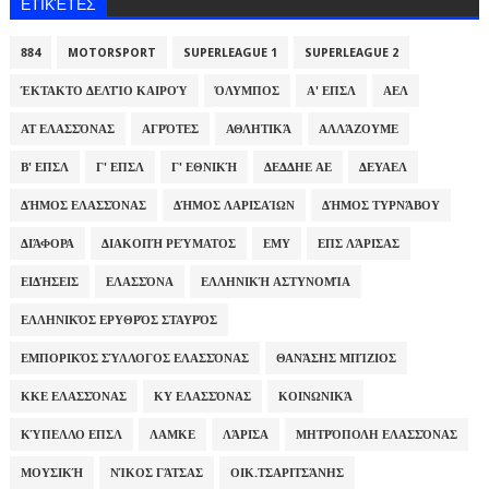
ΕΤΙΚΈΤΕΣ
884
MOTORSPORT
SUPERLEAGUE 1
SUPERLEAGUE 2
ΈΚΤΑΚΤΟ ΔΕΛΤΊΟ ΚΑΙΡΟΎ
ΌΛΥΜΠΟΣ
Α' ΕΠΣΛ
ΑΕΛ
ΑΤ ΕΛΑΣΣΌΝΑΣ
ΑΓΡΌΤΕΣ
ΑΘΛΗΤΙΚΆ
ΑΛΛΆΖΟΥΜΕ
Β' ΕΠΣΛ
Γ' ΕΠΣΛ
Γ' ΕΘΝΙΚΉ
ΔΕΔΔΗΕ ΑΕ
ΔΕΥΑΕΛ
ΔΉΜΟΣ ΕΛΑΣΣΌΝΑΣ
ΔΉΜΟΣ ΛΑΡΙΣΑΊΩΝ
ΔΉΜΟΣ ΤΥΡΝΆΒΟΥ
ΔΙΆΦΟΡΑ
ΔΙΑΚΟΠΉ ΡΕΎΜΑΤΟΣ
ΕΜΥ
ΕΠΣ ΛΆΡΙΣΑΣ
ΕΙΔΉΣΕΙΣ
ΕΛΑΣΣΌΝΑ
ΕΛΛΗΝΙΚΉ ΑΣΤΥΝΟΜΊΑ
ΕΛΛΗΝΙΚΌΣ ΕΡΥΘΡΌΣ ΣΤΑΥΡΌΣ
ΕΜΠΟΡΙΚΌΣ ΣΎΛΛΟΓΟΣ ΕΛΑΣΣΌΝΑΣ
ΘΑΝΆΣΗΣ ΜΠΊΖΙΟΣ
ΚΚΕ ΕΛΑΣΣΌΝΑΣ
ΚΥ ΕΛΑΣΣΌΝΑΣ
ΚΟΙΝΩΝΙΚΆ
ΚΎΠΕΛΛΟ ΕΠΣΛ
ΛΑΜΚΕ
ΛΆΡΙΣΑ
ΜΗΤΡΌΠΟΛΗ ΕΛΑΣΣΌΝΑΣ
ΜΟΥΣΙΚΉ
ΝΊΚΟΣ ΓΆΤΣΑΣ
ΟΙΚ.ΤΣΑΡΙΤΣΆΝΗΣ