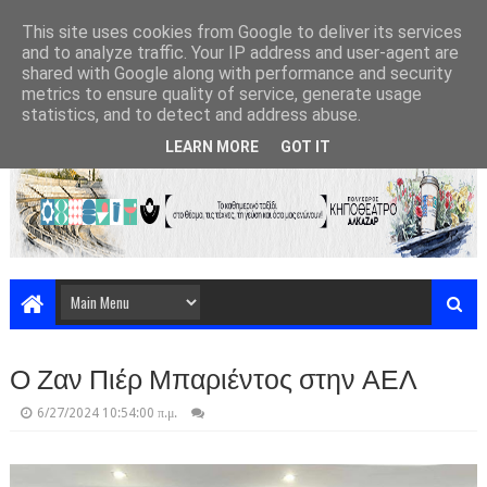
This site uses cookies from Google to deliver its services
and to analyze traffic. Your IP address and user-agent are
shared with Google along with performance and security
metrics to ensure quality of service, generate usage
statistics, and to detect and address abuse.
LEARN MORE
GOT IT
Ο Ζαν Πιέρ Μπαριέντος στην ΑΕΛ
6/27/2024 10:54:00 π.μ.