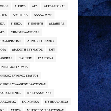
ΥΜΠΟΣ
Α' ΕΠΣΛ
ΑΕΛ
ΑΤ ΕΛΑΣΣΌΝΑΣ
ΌΤΕΣ
ΑΘΛΗΤΙΚΆ
ΑΛΛΆΖΟΥΜΕ
ΕΠΣΛ
Γ' ΕΠΣΛ
Γ' ΕΘΝΙΚΉ
ΔΕΔΔΗΕ ΑΕ
ΑΕΛ
ΔΉΜΟΣ ΕΛΑΣΣΌΝΑΣ
ΟΣ ΛΑΡΙΣΑΊΩΝ
ΔΉΜΟΣ ΤΥΡΝΆΒΟΥ
ΦΟΡΑ
ΔΙΑΚΟΠΉ ΡΕΎΜΑΤΟΣ
ΕΜΥ
 ΛΆΡΙΣΑΣ
ΕΙΔΉΣΕΙΣ
ΕΛΑΣΣΌΝΑ
ΗΝΙΚΉ ΑΣΤΥΝΟΜΊΑ
ΗΝΙΚΌΣ ΕΡΥΘΡΌΣ ΣΤΑΥΡΌΣ
ΟΡΙΚΌΣ ΣΎΛΛΟΓΟΣ ΕΛΑΣΣΌΝΑΣ
ΆΣΗΣ ΜΠΊΖΙΟΣ
ΚΚΕ ΕΛΑΣΣΌΝΑΣ
ΕΛΑΣΣΌΝΑΣ
ΚΟΙΝΩΝΙΚΆ
ΚΎΠΕΛΛΟ ΕΠΣΛ
ΜΚΕ
ΛΆΡΙΣΑ
ΜΗΤΡΌΠΟΛΗ ΕΛΑΣΣΌΝΑΣ