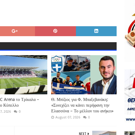
C Arena το Τρίκαλα –
Θ. Μπίζιος για Φ. Μπαξεβανάκη:
το Κύπελλο
«Συνεχίζει να κάνει περήφανη την
Ελασσόνα – Το μέλλον του ανήκει»
7, 2026
0
August 07, 2026
0
NEXT