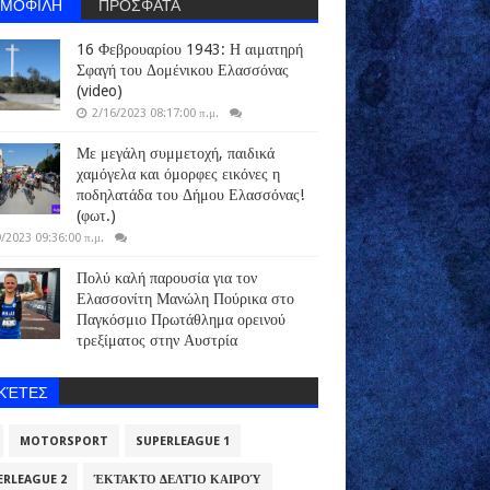
ΗΜΟΦΙΛΗ
ΠΡΟΣΦΑΤΑ
16 Φεβρουαρίου 1943: Η αιματηρή
Σφαγή του Δομένικου Ελασσόνας
(video)
2/16/2023 08:17:00 π.μ.
Με μεγάλη συμμετοχή, παιδικά
χαμόγελα και όμορφες εικόνες η
ποδηλατάδα του Δήμου Ελασσόνας!
(φωτ.)
/2023 09:36:00 π.μ.
Πολύ καλή παρουσία για τον
Ελασσονίτη Μανώλη Πούρικα στο
Παγκόσμιο Πρωτάθλημα ορεινού
τρεξίματος στην Αυστρία
ΙΚΈΤΕΣ
MOTORSPORT
SUPERLEAGUE 1
ERLEAGUE 2
ΈΚΤΑΚΤΟ ΔΕΛΤΊΟ ΚΑΙΡΟΎ