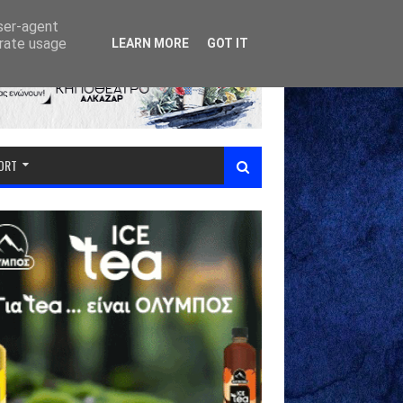
user-agent
erate usage
LEARN MORE
GOT IT
PORT