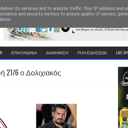
eliver its services and to analyze traffic. Your IP address and 
ormance and security metrics to ensure quality of service, gen
abuse.
IR
ΕΠΙΚΟΙΝΩΝΙΑ
ΔΙΑΦΗΜΙΣΗ
ΡΟΗ ΕΙΔΗΣΕΩΝ
LIVE S
 21/6 ο Δολιχιακός