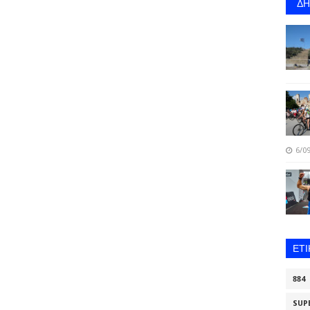
Δ
6/09
ΕΤ
884
SUP