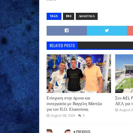
TAGS:
884
ΑΘΛΗΤΙΚΆ
RELATED POSTS
Ενίσχυση στην άμυνα και
Στο AEL F
συνεργασία με Βαγγέλη Μάντζιο
ΑΕΛ για 
για τον Π.Ο. Ελασσόνας
August 0
August 08, 2026
0
PREVIOUS