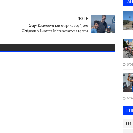
Δ
NEXT
Στην Ελασσόνα και στην κορυφή του
Ολύμπου ο Κώστας Μπακογιάννης (φωτ.)
6/09
6/09
ΕΤ
884