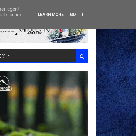
user-agent
erate usage
LEARN MORE
GOT IT
PORT