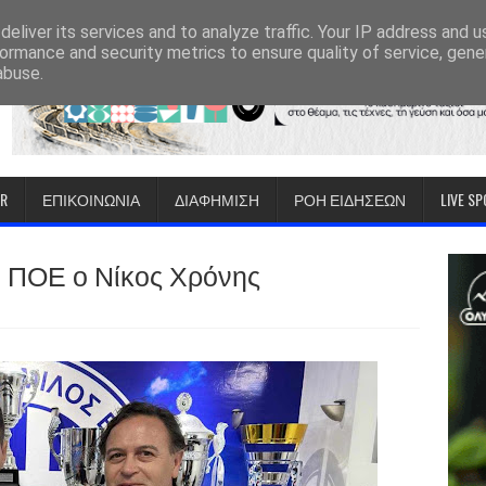
eliver its services and to analyze traffic. Your IP address and 
ormance and security metrics to ensure quality of service, gen
abuse.
IR
ΕΠΙΚΟΙΝΩΝΙΑ
ΔΙΑΦΗΜΙΣΗ
ΡΟΗ ΕΙΔΗΣΕΩΝ
LIVE S
ου ΠΟΕ ο Νίκος Χρόνης