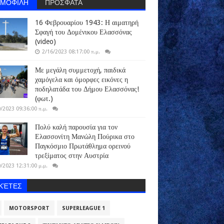
ΗΜΟΦΙΛΗ
ΠΡΟΣΦΑΤΑ
16 Φεβρουαρίου 1943: Η αιματηρή
Σφαγή του Δομένικου Ελασσόνας
(video)
2/16/2023 08:17:00 π.μ.
Με μεγάλη συμμετοχή, παιδικά
χαμόγελα και όμορφες εικόνες η
ποδηλατάδα του Δήμου Ελασσόνας!
(φωτ.)
/2023 09:36:00 π.μ.
Πολύ καλή παρουσία για τον
Ελασσονίτη Μανώλη Πούρικα στο
Παγκόσμιο Πρωτάθλημα ορεινού
τρεξίματος στην Αυστρία
/2023 12:31:00 μ.μ.
ΙΚΈΤΕΣ
MOTORSPORT
SUPERLEAGUE 1