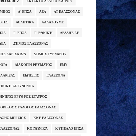
ERLEAGUE 2
ΈΚΤΑΚΤΟ ΔΕΛΤΊΟ ΚΑΙΡΟΎ
ΥΜΠΟΣ
Α' ΕΠΣΛ
ΑΕΛ
ΑΤ ΕΛΑΣΣΌΝΑΣ
ΌΤΕΣ
ΑΘΛΗΤΙΚΆ
ΑΛΛΆΖΟΥΜΕ
ΕΠΣΛ
Γ' ΕΠΣΛ
Γ' ΕΘΝΙΚΉ
ΔΕΔΔΗΕ ΑΕ
ΑΕΛ
ΔΉΜΟΣ ΕΛΑΣΣΌΝΑΣ
ΟΣ ΛΑΡΙΣΑΊΩΝ
ΔΉΜΟΣ ΤΥΡΝΆΒΟΥ
ΦΟΡΑ
ΔΙΑΚΟΠΉ ΡΕΎΜΑΤΟΣ
ΕΜΥ
 ΛΆΡΙΣΑΣ
ΕΙΔΉΣΕΙΣ
ΕΛΑΣΣΌΝΑ
ΗΝΙΚΉ ΑΣΤΥΝΟΜΊΑ
ΗΝΙΚΌΣ ΕΡΥΘΡΌΣ ΣΤΑΥΡΌΣ
ΟΡΙΚΌΣ ΣΎΛΛΟΓΟΣ ΕΛΑΣΣΌΝΑΣ
ΆΣΗΣ ΜΠΊΖΙΟΣ
ΚΚΕ ΕΛΑΣΣΌΝΑΣ
ΕΛΑΣΣΌΝΑΣ
ΚΟΙΝΩΝΙΚΆ
ΚΎΠΕΛΛΟ ΕΠΣΛ