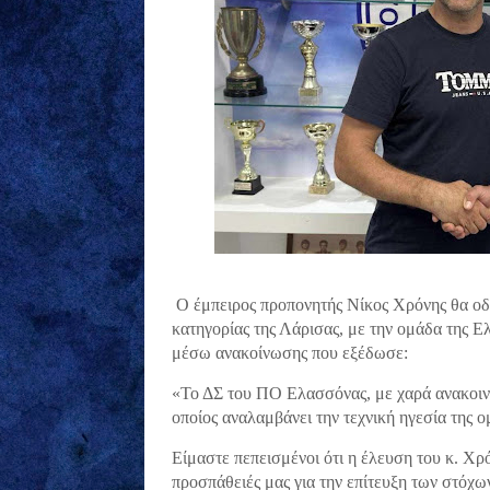
Ο έμπειρος προπονητής Νίκος Χρόνης θα οδ
κατηγορίας της Λάρισας, με την ομάδα της Ε
μέσω ανακοίνωσης που εξέδωσε:
«Το ΔΣ του ΠΟ Ελασσόνας, με χαρά ανακοινώ
οποίος αναλαμβάνει την τεχνική ηγεσία της ο
Είμαστε πεπεισμένοι ότι η έλευση του κ. Χρ
προσπάθειές μας για την επίτευξη των στόχ