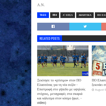
Α.Ν.
TAGS:
884
Α' ΕΠΣΛ
ΑΘΛΗΤΙΚΆ
ΠΟ ΕΛ
RELATED POSTS
Ξεκίνησε το «χτίσιμο» στον ΠΟ
ΠΟ Ελασσό
Ελασσόνας για τη νέα σεζόν -
ξεκινάει 
Επιστροφή στο γήπεδο με υψηλούς
August 0
στόχους, μεταγραφές στα σκαριά
και κάλεσμα στον κόσμο (φωτ. -
video)