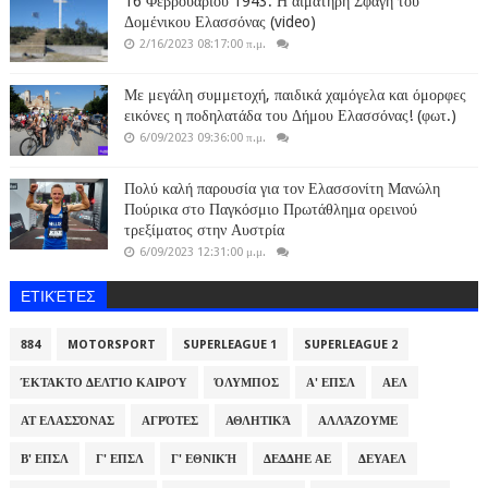
16 Φεβρουαρίου 1943: Η αιματηρή Σφαγή του
Δομένικου Ελασσόνας (video)
2/16/2023 08:17:00 π.μ.
Με μεγάλη συμμετοχή, παιδικά χαμόγελα και όμορφες
εικόνες η ποδηλατάδα του Δήμου Ελασσόνας! (φωτ.)
6/09/2023 09:36:00 π.μ.
Πολύ καλή παρουσία για τον Ελασσονίτη Μανώλη
Πούρικα στο Παγκόσμιο Πρωτάθλημα ορεινού
τρεξίματος στην Αυστρία
6/09/2023 12:31:00 μ.μ.
ΕΤΙΚΈΤΕΣ
884
MOTORSPORT
SUPERLEAGUE 1
SUPERLEAGUE 2
ΈΚΤΑΚΤΟ ΔΕΛΤΊΟ ΚΑΙΡΟΎ
ΌΛΥΜΠΟΣ
Α' ΕΠΣΛ
ΑΕΛ
ΑΤ ΕΛΑΣΣΌΝΑΣ
ΑΓΡΌΤΕΣ
ΑΘΛΗΤΙΚΆ
ΑΛΛΆΖΟΥΜΕ
Β' ΕΠΣΛ
Γ' ΕΠΣΛ
Γ' ΕΘΝΙΚΉ
ΔΕΔΔΗΕ ΑΕ
ΔΕΥΑΕΛ