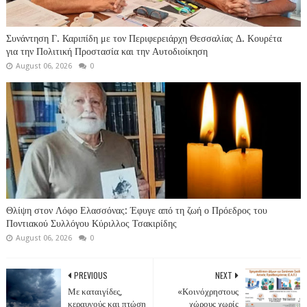
Συνάντηση Γ. Καριπίδη με τον Περιφερειάρχη Θεσσαλίας Δ. Κουρέτα
για την Πολιτική Προστασία και την Αυτοδιοίκηση
August 06, 2026
0
Θλίψη στον Λόφο Ελασσόνας: Έφυγε από τη ζωή ο Πρόεδρος του
Ποντιακού Συλλόγου Κύριλλος Τσακιρίδης
August 06, 2026
0
PREVIOUS
NEXT
Με καταιγίδες,
«Κοινόχρηστους
κεραυνούς και πτώση
χώρους χωρίς